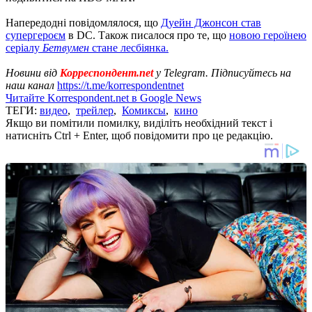
Напередодні повідомлялося, що
Дуейн Джонсон став
супергероєм
в DC. Також писалося про те, що
новою героїнею
серіалу
Бетвумен
стане лесбіянка.
Новини від
Корреспондент.net
у Telegram. Підписуйтесь на
наш канал
https://t.me/korrespondentnet
Читайте Korrespondent.net в Google News
ТЕГИ:
видео
,
трейлер
,
Комиксы
,
кино
Якщо ви помітили помилку, виділіть необхідний текст і
натисніть Ctrl + Enter, щоб повідомити про це редакцію.