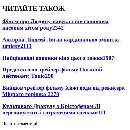
ЧИТАЙТЕ ТАКОЖ
Фільм про Людину-павука став головним
касовим хітом року
2342
Акторка Ліндсей Логан кардинально змінила
зачіску
2113
Найцікавіші новинки кіно цього тижня
1507
Представлено трейлер фільму Поганий
лейтенант: Токіо
290
Вийшов трейлер фільму Хижі води від режисера
Міцного горішка 2
270
Культового Дракулу з Крістофером Лі
перевипустять із втраченими сценами
111
Читати коментарі