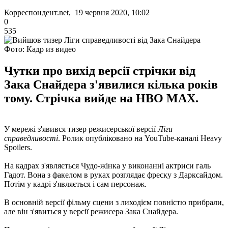
Корреспондент.net, 19 червня 2020, 10:02
0
535
Фото: Кадр из видео
Чутки про вихід версії стрічки від
Зака Снайдера з'явилися кілька років
тому. Стрічка вийде на HBO MAX.
У мережі з'явився тизер режисерської версії
Ліги
справедливості
. Ролик опубліковано на YouTube-каналі Heavy
Spoilers.
На кадрах з'являється Чудо-жінка у виконанні актриси галь
Гадот. Вона з факелом в руках розглядає фреску з Дарксайдом.
Потім у кадрі з'являється і сам персонаж.
В основній версії фільму сцени з лиходієм повністю прибрали,
але він з'явиться у версії режисера Зака ​​Снайдера.