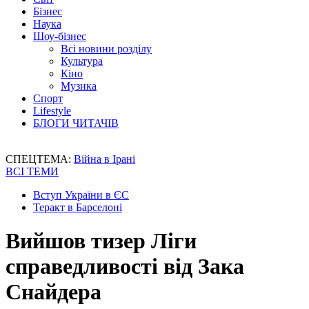
Бізнес
Наука
Шоу-бізнес
Всі новини розділу
Культура
Кіно
Музика
Спорт
Lifestyle
БЛОГИ ЧИТАЧІВ
СПЕЦТЕМА:
Війна в Ірані
ВСІ ТЕМИ
Вступ України в ЄС
Теракт в Барселоні
Вийшов тизер Ліги
справедливості від Зака
Снайдера