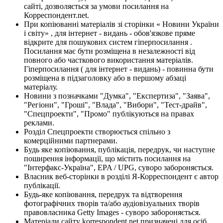
сайті, дозволяється за умови посилання на
Корреспондент.net.
При копіюванні матеріалів зі сторінки « Новини України
і світу» , для інтернет - видань - обов'язкове пряме
відкрите для пошукових систем гіперпосилання .
Посилання має бути розміщена в незалежності від
повного або часткового використання матеріалів.
Гіперпосилання ( для інтернет - видань) - повинна бути
розміщена в підзаголовку або в першому абзаці
матеріалу.
Новини з позначками "Думка", "Експертиза", "Заява",
"Регіони", "Гроші", "Влада", "Вибори", "Тест-драйв",
"Спецпроекти", "Промо" публікуються на правах
реклами.
Розділ Спецпроекти створюється спільно з
комерційними партнерами.
Будь яке копіювання, публікація, передрук, чи наступне
поширення інформації, що містить посилання на
"Інтерфакс-Україна", EPA / UPG, суворо забороняється.
Власник веб-сторінки в розділі Я-Корреспондент є автор
публікації.
Будь-яке копіювання, передрук та відтворення
фотографічних творів та/або аудіовізуальних творів
правовласника Getty Images - суворо забороняється.
Матеріали сайту korrespondent.net призначені для осіб