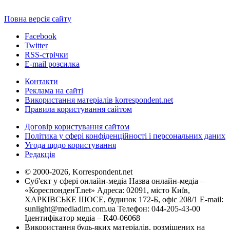
Повна версія сайту
Facebook
Twitter
RSS-стрічки
E-mail розсилка
Контакти
Реклама на сайті
Використання матеріалів korrespondent.net
Правила користування сайтом
Договір користування сайтом
Політика у сфері конфіденційності і персональних даних
Угода щодо користування
Редакція
© 2000-2026, Korrespondent.net
Суб'єкт у сфері онлайн-медіа Назва онлайн-медіа –
«КореспонденТ.net» Адреса: 02091, місто Київ,
ХАРКІВСЬКЕ ШОСЕ, будинок 172-Б, офіс 208/1 E-mail:
sunlight@mediadim.com.ua
Телефон: 044-205-43-00
Ідентифікатор медіа – R40-06068
Використання будь-яких матеріалів, розміщених на