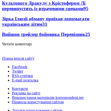
Культового Дракулу з Крістофером Лі
перевипустять із втраченими сценами
95
Зірка Ілюзії обману приїхав допомагати
українським дітям
31
Вийшов трейлер бойовика Перевізник
25
Читати коментарі
Повна версія сайту
Facebook
Twitter
RSS-стрічки
E-mail розсилка
Контакти
Реклама на сайті
Використання матеріалів korrespondent.net
Правила користування сайтом
Договір користування сайтом