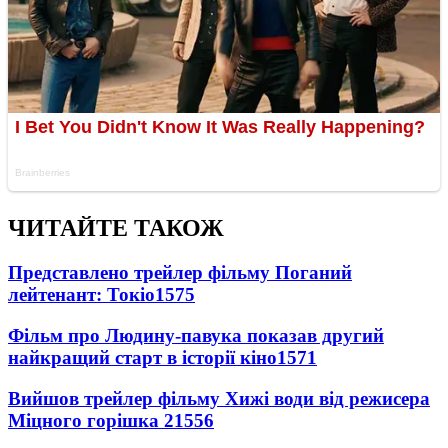
ЧИТАЙТЕ ТАКОЖ
Представлено трейлер фільму Поганий
лейтенант: Токіо
1575
Фільм про Людину-павука показав другий
найкращий старт в історії кіно
1571
Вийшов трейлер фільму Хижі води від режисера
Міцного горішка 2
1556