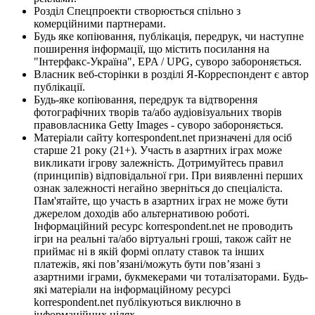
Розділ Спецпроекти створюється спільно з
комерційними партнерами.
Будь яке копіювання, публікація, передрук, чи наступне
поширення інформації, що містить посилання на
"Інтерфакс-Україна", EPA / UPG, суворо забороняється.
Власник веб-сторінки в розділі Я-Корреспондент є автор
публікації.
Будь-яке копіювання, передрук та відтворення
фотографічних творів та/або аудіовізуальних творів
правовласника Getty Images - суворо забороняється.
Матеріали сайту korrespondent.net призначені для осіб
старше 21 року (21+). Участь в азартних іграх може
викликати ігрову залежність. Дотримуйтесь правил
(принципів) відповідальної гри. При виявленні перших
ознак залежності негайно зверніться до спеціаліста.
Пам'ятайте, що участь в азартних іграх не може бути
джерелом доходів або альтернативою роботі.
Інформаційний ресурс korrespondent.net не проводить
ігри на реальні та/або віртуальні гроші, також сайт не
приймає ні в якій формі оплату ставок та інших
платежів, які пов’язані/можуть бути пов’язані з
азартними іграми, букмекерами чи тоталізаторами. Будь-
які матеріали на інформаційному ресурсі
korrespondent.net публікуються виключно в
інформаційних цілях.