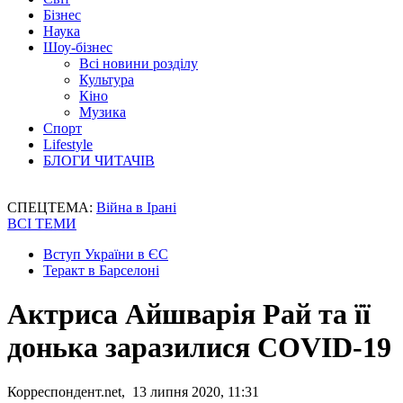
Бізнес
Наука
Шоу-бізнес
Всі новини розділу
Культура
Кіно
Музика
Спорт
Lifestyle
БЛОГИ ЧИТАЧІВ
СПЕЦТЕМА:
Війна в Ірані
ВСІ ТЕМИ
Вступ України в ЄС
Теракт в Барселоні
Актриса Айшварія Рай та її
донька заразилися COVID-19
Корреспондент.net, 13 липня 2020, 11:31