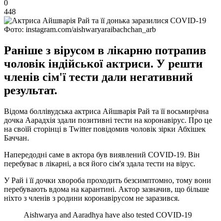
0
448
Фото: instagram.com/aishwaryaraibachchan_arb
Раніше з вірусом в лікарню потрапив
чоловік індійської актриси. У решти
членів сім'ї тести дали негативний
результат.
Відома боллівудська актриса Айшварія Рай та її восьмирічна
дочка Аарадхія здали позитивні тести на коронавірус. Про це
на своїй сторінці в Twitter повідомив чоловік зірки Абхішек
Баччан.
Напередодні саме в актора був виявлений COVID-19. Він
перебуває в лікарні, а вся його сім'я здала тести на вірус.
У Рай і її дочки хвороба проходить безсимптомно, тому вони
перебувають вдома на карантині. Актор зазначив, що більше
ніхто з членів з родини коронавірусом не заразився.
Aishwarya and Aaradhya have also tested COVID-19