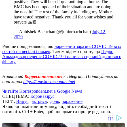
positive. They will be self quarantining at home. The
BMC has been updated of their situation and are doing
the needful.The rest of the family including my Mother
have tested negative. Thank you all for your wishes and
prayers 🙏🏽
— Abhishek Bachchan (@juniorbachchan)
July 12,
2020
Раніше повідомлялося, що
наречений заразив COVID-19 всіх
гостей на весіллі і помер
. Також відомо про те, що
Педро
Альмодовар переніс COVID-19 і написав сценарій до нового
фільму.
Новини від
Корреспондент.net
в Telegram. Підписуйтесь на
наш канал
https://t.me/korrespondentnet
Читайте Korrespondent.net в Google News
СПЕЦТЕМА:
Коронавірус
ТЕГИ:
Вирус
,
актриса
,
дочь
,
заражение
Якщо ви помітили помилку, виділіть необхідний текст і
натисніть Ctrl + Enter, щоб повідомити про це редакцію.