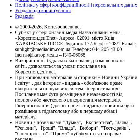
Політика у сфері конфіденційності і персональних даних
Угода щодо користування
Редакція
© 2000-2026, Korrespondent.net
Суб'єкт у сфері онлайн-медіа Назва онлайн-медіа –
«КореспонденТ.net» Адреса: 02091, місто Київ,
ХАРКІВСЬКЕ ШОСЕ, будинок 172-Б, офіс 208/1 E-mail:
sunlight@mediadim.com.ua
Телефон: 044-205-43-00
Ідентифікатор медіа – R40-06068
Використання будь-яких матеріалів, розміщених на
сайті, дозволяється за умови посилання на
Корреспондент.net.
При копіюванні матеріалів зі сторінки « Новини України
і світу» , для інтернет - видань - обов'язкове пряме
відкрите для пошукових систем гіперпосилання .
Посилання має бути розміщена в незалежності від
повного або часткового використання матеріалів.
Гіперпосилання ( для інтернет - видань) - повинна бути
розміщена в підзаголовку або в першому абзаці
матеріалу.
Новини з позначками "Думка", "Експертиза", "Заява",
"Регіони", "Гроші", "Влада", "Вибори", "Тест-драйв",
"Спецпроекти", "Промо" публікуються на правах
реклами.