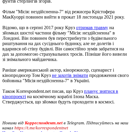
фунтів стерлінгів згорів.
Фільм "Місія: нездійсненна-7" від режисера Крістофера
МакКуоррі повинен вийти в прокат 18 листопада 2021 року.
Відомо, що в серпні 2017 року Круз
отримав травму
на
зйомках шостої частини фільму "Місія: нездійсненна" в
Лондоні. Він повинен був перестрибнути з будівельного
риштування на дах сусіднього будинку, але не долетів і
вдарився об стіну будівлі. Він самостійно зумів забратися на
дах за допомогою страхувальних тросів. Пізніше його вивели
зі знімального майданчика.
Раніше американський актор, кінорежисер, сценарист і
кінопродюсер Том Круз
не захотів знімати
продовження свого
бойовика "Місія нездійсненна-7" в Україні.
Також Korrespondent.net писав, що Круз
планує знятися в
кінопроекті
на космічному кораблі Ілона Маска.
Стверджується, що зйомки будуть проходити в космосі.
Новини від
Корреспондент.net
в Telegram. Підписуйтесь на наш
канал
https://t.me/korrespondentnet