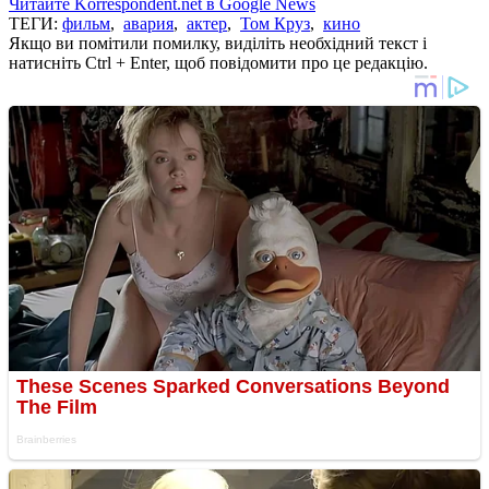
Читайте Korrespondent.net в Google News
ТЕГИ:
фильм
,
авария
,
актер
,
Том Круз
,
кино
Якщо ви помітили помилку, виділіть необхідний текст і
натисніть Ctrl + Enter, щоб повідомити про це редакцію.