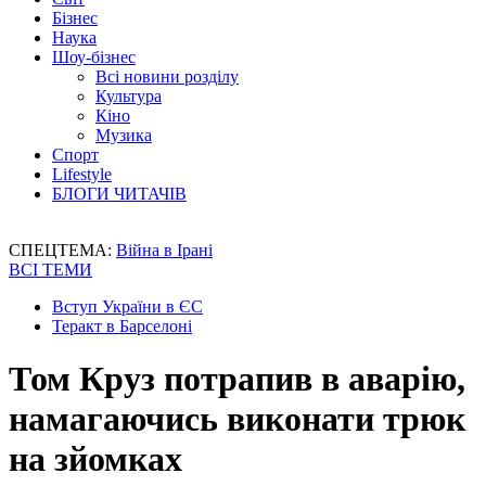
Бізнес
Наука
Шоу-бізнес
Всі новини розділу
Культура
Кіно
Музика
Спорт
Lifestyle
БЛОГИ ЧИТАЧІВ
СПЕЦТЕМА:
Війна в Ірані
ВСІ ТЕМИ
Вступ України в ЄС
Теракт в Барселоні
Том Круз потрапив в аварію,
намагаючись виконати трюк
на зйомках