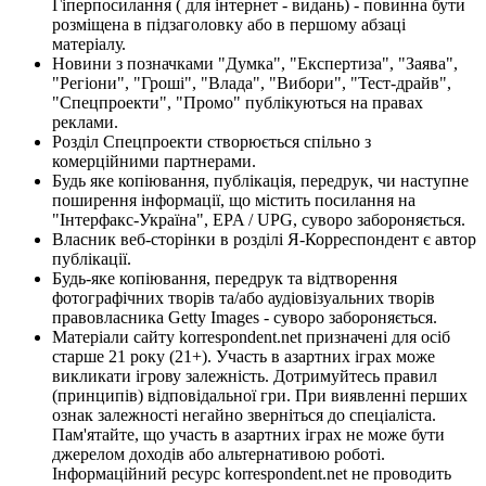
Гіперпосилання ( для інтернет - видань) - повинна бути
розміщена в підзаголовку або в першому абзаці
матеріалу.
Новини з позначками "Думка", "Експертиза", "Заява",
"Регіони", "Гроші", "Влада", "Вибори", "Тест-драйв",
"Спецпроекти", "Промо" публікуються на правах
реклами.
Розділ Спецпроекти створюється спільно з
комерційними партнерами.
Будь яке копіювання, публікація, передрук, чи наступне
поширення інформації, що містить посилання на
"Інтерфакс-Україна", EPA / UPG, суворо забороняється.
Власник веб-сторінки в розділі Я-Корреспондент є автор
публікації.
Будь-яке копіювання, передрук та відтворення
фотографічних творів та/або аудіовізуальних творів
правовласника Getty Images - суворо забороняється.
Матеріали сайту korrespondent.net призначені для осіб
старше 21 року (21+). Участь в азартних іграх може
викликати ігрову залежність. Дотримуйтесь правил
(принципів) відповідальної гри. При виявленні перших
ознак залежності негайно зверніться до спеціаліста.
Пам'ятайте, що участь в азартних іграх не може бути
джерелом доходів або альтернативою роботі.
Інформаційний ресурс korrespondent.net не проводить