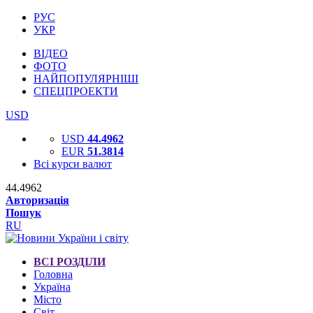
РУС
УКР
ВІДЕО
ФОТО
НАЙПОПУЛЯРНІШІ
СПЕЦПРОЕКТИ
USD
USD
44.4962
EUR
51.3814
Всі курси валют
44.4962
Авторизація
Пошук
RU
ВСІ РОЗДІЛИ
Головна
Україна
Місто
Світ