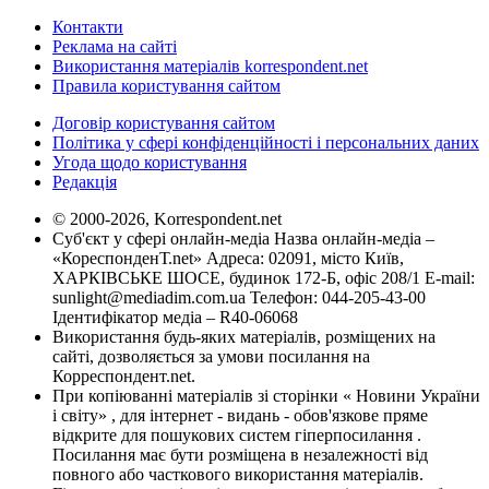
Контакти
Реклама на сайті
Використання матеріалів korrespondent.net
Правила користування сайтом
Договір користування сайтом
Політика у сфері конфіденційності і персональних даних
Угода щодо користування
Редакція
© 2000-2026, Korrespondent.net
Суб'єкт у сфері онлайн-медіа Назва онлайн-медіа –
«КореспонденТ.net» Адреса: 02091, місто Київ,
ХАРКІВСЬКЕ ШОСЕ, будинок 172-Б, офіс 208/1 E-mail:
sunlight@mediadim.com.ua
Телефон: 044-205-43-00
Ідентифікатор медіа – R40-06068
Використання будь-яких матеріалів, розміщених на
сайті, дозволяється за умови посилання на
Корреспондент.net.
При копіюванні матеріалів зі сторінки « Новини України
і світу» , для інтернет - видань - обов'язкове пряме
відкрите для пошукових систем гіперпосилання .
Посилання має бути розміщена в незалежності від
повного або часткового використання матеріалів.