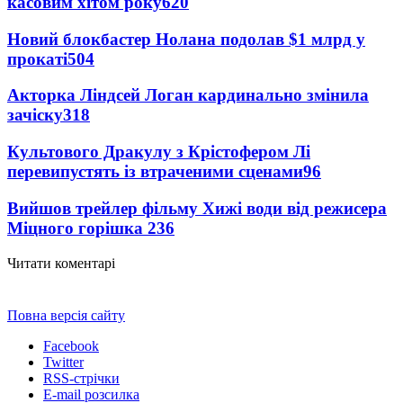
касовим хітом року
620
Новий блокбастер Нолана подолав $1 млрд у
прокаті
504
Акторка Ліндсей Логан кардинально змінила
зачіску
318
Культового Дракулу з Крістофером Лі
перевипустять із втраченими сценами
96
Вийшов трейлер фільму Хижі води від режисера
Міцного горішка 2
36
Читати коментарі
Повна версія сайту
Facebook
Twitter
RSS-стрічки
E-mail розсилка