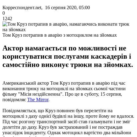
Корреспондент.net, 16 серпня 2020, 05:00
0
1242
Том Круз потрапив в аварію з мотоциклом на зйомках
Актор намагається по можливості не
користуватися послугами каскадерів і
самостійно виконує трюки на зйомках.
Американський актор Том Круз потрапив в аварію під час
виконання трюку на мотоциклі на зйомках сьомої частини
фільму "Місія нездійсненна". Про це в суботу, 15 серпня,
повідомляє
The Mirror
.
Повідомляється, що Круз повинен був перелетіти на
мотоциклі з даху однієї будівлі на іншу, проте йому не вдалося.
Під час розгону транспортний засіб став гальмувати і не зміг
долетіти до даху. Круз був застрахований і не постраждав
унаслідок інциденту. Однак мотоцикл вартістю два мільйони