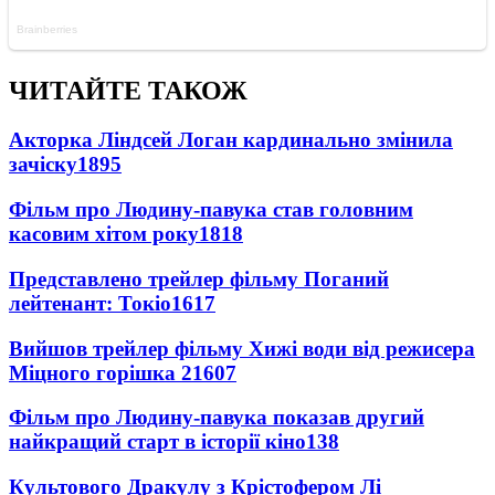
ЧИТАЙТЕ ТАКОЖ
Акторка Ліндсей Логан кардинально змінила
зачіску
1895
Фільм про Людину-павука став головним
касовим хітом року
1818
Представлено трейлер фільму Поганий
лейтенант: Токіо
1617
Вийшов трейлер фільму Хижі води від режисера
Міцного горішка 2
1607
Фільм про Людину-павука показав другий
найкращий старт в історії кіно
138
Культового Дракулу з Крістофером Лі