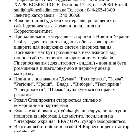
ХАРКІВСЬКЕ ШОСЕ, будинок 172-Б, офіс 208/1 E-mail:
sunlight@mediadim.com.ua
Телефон: 044-205-43-00
Ідентифікатор медіа – R40-06068
Використання будь-яких матеріалів, розміщених на
сайті, дозволяється за умови посилання на
Корреспондент.net.
При копіюванні матеріалів зі сторінки « Новини України
і світу» , для інтернет - видань - обов'язкове пряме
відкрите для пошукових систем гіперпосилання .
Посилання має бути розміщена в незалежності від
повного або часткового використання матеріалів.
Гіперпосилання ( для інтернет - видань) - повинна бути
розміщена в підзаголовку або в першому абзаці
матеріалу.
Новини з позначками "Думка", "Експертиза", "Заява",
"Регіони", "Гроші", "Влада", "Вибори", "Тест-драйв",
"Спецпроекти", "Промо" публікуються на правах
реклами.
Розділ Спецпроекти створюється спільно з
комерційними партнерами.
Будь яке копіювання, публікація, передрук, чи наступне
поширення інформації, що містить посилання на
"Інтерфакс-Україна", EPA / UPG, суворо забороняється.
Власник веб-сторінки в розділі Я-Корреспондент є автор
публікації.