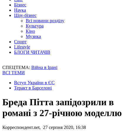
Бізнес
Наука
Шоу-бізнес
Всі новини розділу
Культура
Кіно
Музика
Спорт
Lifestyle
БЛОГИ ЧИТАЧІВ
СПЕЦТЕМА:
Війна в Ірані
ВСІ ТЕМИ
Вступ України в ЄС
Теракт в Барселоні
Бреда Пітта запідозрили в
романі з 27-річною моделлю
Корреспондент.net, 27 серпня 2020, 16:38