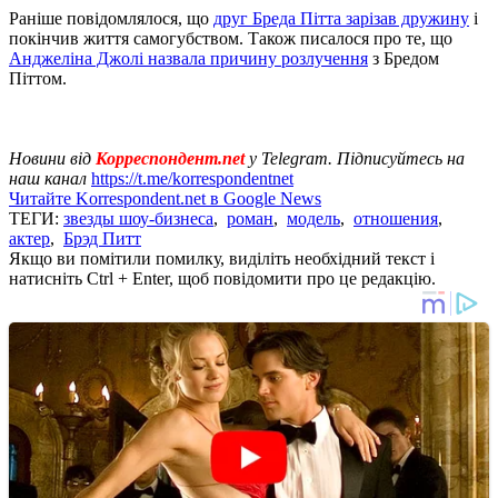
Раніше повідомлялося, що
друг Бреда Пітта зарізав дружину
і
покінчив життя самогубством. Також писалося про те, що
Анджеліна Джолі назвала причину розлучення
з Бредом
Піттом.
Новини від
Корреспондент.net
у Telegram. Підписуйтесь на
наш канал
https://t.me/korrespondentnet
Читайте Korrespondent.net в Google News
ТЕГИ:
звезды шоу-бизнеса
,
роман
,
модель
,
отношения
,
актер
,
Брэд Питт
Якщо ви помітили помилку, виділіть необхідний текст і
натисніть Ctrl + Enter, щоб повідомити про це редакцію.