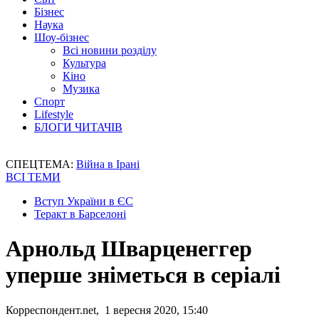
Бізнес
Наука
Шоу-бізнес
Всі новини розділу
Культура
Кіно
Музика
Спорт
Lifestyle
БЛОГИ ЧИТАЧІВ
СПЕЦТЕМА:
Війна в Ірані
ВСІ ТЕМИ
Вступ України в ЄС
Теракт в Барселоні
Арнольд Шварценеггер
уперше зніметься в серіалі
Корреспондент.net, 1 вересня 2020, 15:40