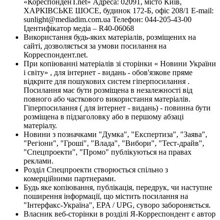
«КореспонденТ.net» Адреса: 02091, місто Київ,
ХАРКІВСЬКЕ ШОСЕ, будинок 172-Б, офіс 208/1 E-mail:
sunlight@mediadim.com.ua
Телефон: 044-205-43-00
Ідентифікатор медіа – R40-06068
Використання будь-яких матеріалів, розміщених на
сайті, дозволяється за умови посилання на
Корреспондент.net.
При копіюванні матеріалів зі сторінки « Новини України
і світу» , для інтернет - видань - обов'язкове пряме
відкрите для пошукових систем гіперпосилання .
Посилання має бути розміщена в незалежності від
повного або часткового використання матеріалів.
Гіперпосилання ( для інтернет - видань) - повинна бути
розміщена в підзаголовку або в першому абзаці
матеріалу.
Новини з позначками "Думка", "Експертиза", "Заява",
"Регіони", "Гроші", "Влада", "Вибори", "Тест-драйв",
"Спецпроекти", "Промо" публікуються на правах
реклами.
Розділ Спецпроекти створюється спільно з
комерційними партнерами.
Будь яке копіювання, публікація, передрук, чи наступне
поширення інформації, що містить посилання на
"Інтерфакс-Україна", EPA / UPG, суворо забороняється.
Власник веб-сторінки в розділі Я-Корреспондент є автор