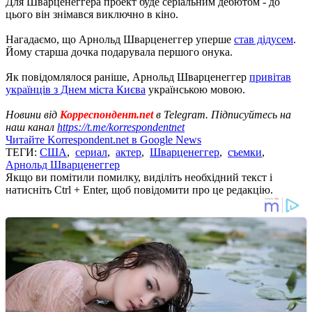
Для Шварценеггера проект буде серіальним дебютом - до
цього він знімався виключно в кіно.
Нагадаємо, що Арнольд Шварценеггер уперше
став дідусем
.
Йому старша дочка подарувала першого онука.
Як повідомлялося раніше, Арнольд Шварценеггер
привітав
українців з Днем міста Києва
українською мовою.
Новини від
Корреспондент.net
в Telegram. Підписуйтесь на
наш канал
https://t.me/korrespondentnet
Читайте Korrespondent.net в Google News
ТЕГИ:
США
,
сериал
,
актер
,
Шварценеггер
,
съемки
,
Арнольд Шварценеггер
Якщо ви помітили помилку, виділіть необхідний текст і
натисніть Ctrl + Enter, щоб повідомити про це редакцію.