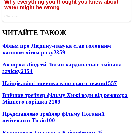
ЧИТАЙТЕ ТАКОЖ
Фільм про Людину-павука став головним
касовим хітом року
2359
Акторка Ліндсей Логан кардинально змінила
зачіску
2154
Найцікавіші новинки кіно цього тижня
1557
Вийшов трейлер фільму Хижі води від режисера
Міцного горішка 2
109
Представлено трейлер фільму Поганий
лейтенант: Токіо
100
Культового Дракулу з Крістофером Лі