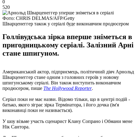
0
520
Фото: CHRIS DELMAS/AFP/Getty
Шварценеггер також у серіалі буде виконавчим продюсером
Голлівудська зірка вперше зніметься в
пригодницькому серіалі. Залізний Арні
стане шпигуном.
Американський актор, підприємець, політичний діяч Арнольд
Шварценеггер стане одним з головних героїв у новому
шпигунському серіалі. Він також виступить виконавчим
продюсером, пише
The Hollywood Reporter
.
Серіал поки не має назви. Відомо тільки, що в центрі подій -
батько, якого зіграє зірка Термінатора, і його дочка (ім'я
виконавиці поки не називається).
У шоу візьме участь сценарист Клану Сопрано і Обмани мене
Нік Сантора.