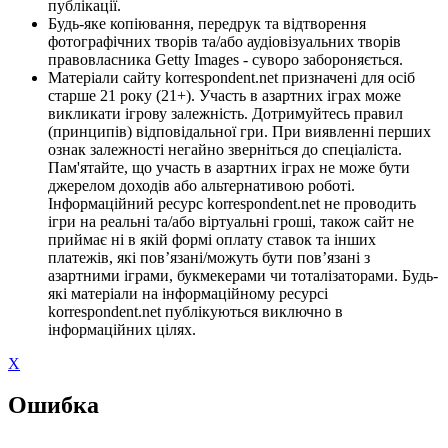
публікації.
Будь-яке копіювання, передрук та відтворення
фотографічних творів та/або аудіовізуальних творів
правовласника Getty Images - суворо забороняється.
Матеріали сайту korrespondent.net призначені для осіб
старше 21 року (21+). Участь в азартних іграх може
викликати ігрову залежність. Дотримуйтесь правил
(принципів) відповідальної гри. При виявленні перших
ознак залежності негайно зверніться до спеціаліста.
Пам'ятайте, що участь в азартних іграх не може бути
джерелом доходів або альтернативою роботі.
Інформаційний ресурс korrespondent.net не проводить
ігри на реальні та/або віртуальні гроші, також сайт не
приймає ні в якій формі оплату ставок та інших
платежів, які пов’язані/можуть бути пов’язані з
азартними іграми, букмекерами чи тоталізаторами. Будь-
які матеріали на інформаційному ресурсі
korrespondent.net публікуються виключно в
інформаційних цілях.
X
Ошибка