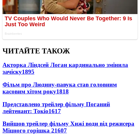
ЧИТАЙТЕ ТАКОЖ
Акторка Ліндсей Логан кардинально змінила
зачіску
1895
Фільм про Людину-павука став головним
касовим хітом року
1818
Представлено трейлер фільму Поганий
лейтенант: Токіо
1617
Вийшов трейлер фільму Хижі води від режисера
Міцного горішка 2
1607