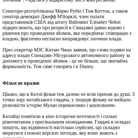
Сенатори-республіканці Марко Рубіо і Том Коттон, а також
сенатор-демократ Джефф М'йорклі, член палати
представників США від штату Вайомінґ Елізабет Чейні
підкреслюють, що про репресії в Сіньцзяні давно відомо і
рішення про проведення зйомок, яке передбачає співпрацю з
владою, фактично негласно виправдовує злочини влади.
Прес-секретар МЗС Китаю Чжао заявив, що слова подяки на
адресу влади Синьцзян-Уйгурського автономного району за
допомогу в проведенні зйомок - це не більше, що звичайна
формальність. Теж саме говорять і в Disney.
Фільм не вразив
Цікаво, що в Китаї фільм теж далеко не всім припав до душі. З
точки зору китайського глядача, у творців фільму не вийшло
розповісти історію Мулан переконливо і захоплююче.
Китайці помітили в кіно історичні неточності і сильні
різночитання з оригінальним оповіданням. Глядачі в оглядах
пишуть, що відмінності настільки серйозні, що складно
миритися з новою версією легенди, яку вони знають з