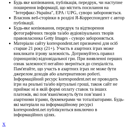
Будь яке копіювання, публікація, передрук, чи наступне
поширення інформації, що містить посилання на
"Інтерфакс-Україна", EPA / UPG, суворо забороняється.
Власник веб-сторінки в розділі Я-Корреспондент є автор
публікації.
Будь-яке копіювання, передрук та відтворення
фотографічних творів та/або аудіовізуальних творів
правовласника Getty Images - суворо забороняється.
Матеріали сайту korrespondent.net призначені для осіб
старше 21 року (21+). Участь в азартних іграх може
викликати ігрову залежність. Дотримуйтесь правил
(принципів) відповідальної гри. При виявленні перших
ознак залежності негайно зверніться до спеціаліста.
Пам'ятайте, що участь в азартних іграх не може бути
джерелом доходів або альтернативою роботі.
Інформаційний ресурс korrespondent.net не проводить
ігри на реальні та/або віртуальні гроші, також сайт не
приймає ні в якій формі оплату ставок та інших
платежів, які пов’язані/можуть бути пов’язані з
азартними іграми, букмекерами чи тоталізаторами. Будь-
які матеріали на інформаційному ресурсі
korrespondent.net публікуються виключно в
інформаційних цілях.
X