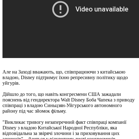
Але на Заході вважають, що, співпрацюючи з китайською
владою, Disney підтримує їхню репресивну політику щодо
уйгурів.
Дійшло до того, що навіть конгресмени США зажадали
пояснень від гендиректора Walt Disney Боба Чапека з приводу
співпраці з владою Синьцзян-Уйгурського автономного
району під час зйомок фільму.
"Викликає тривогу незаперечний факт співпраці компанії
Disney з владою Китайської Народної Республіки, яка
відповідальна за звірячі злочини і за приховування цих
злочинів", - йдеться у відкритому листі конгресменів.