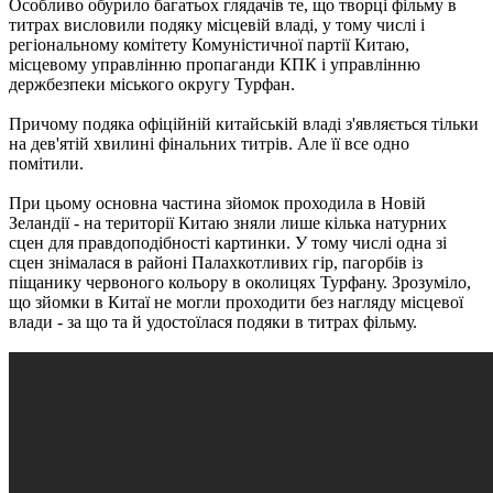
Особливо обурило багатьох глядачів те, що творці фільму в
титрах висловили подяку місцевій владі, у тому числі і
регіональному комітету Комуністичної партії Китаю,
місцевому управлінню пропаганди КПК і управлінню
держбезпеки міського округу Турфан.
Причому подяка офіційній китайській владі з'являється тільки
на дев'ятій хвилині фінальних титрів. Але її все одно
помітили.
При цьому основна частина зйомок проходила в Новій
Зеландії - на території Китаю зняли лише кілька натурних
сцен для правдоподібності картинки. У тому числі одна зі
сцен знімалася в районі Палахкотливих гір, пагорбів із
піщанику червоного кольору в околицях Турфану. Зрозуміло,
що зйомки в Китаї не могли проходити без нагляду місцевої
влади - за що та й удостоїлася подяки в титрах фільму.