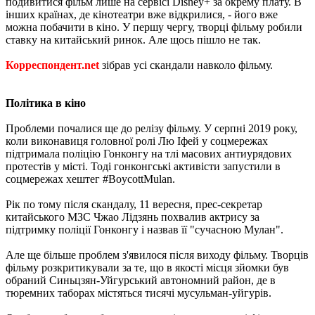
подивитися фільм лише на сервісі Disney+ за окрему плату. В
інших країнах, де кінотеатри вже відкрилися, - його вже
можна побачити в кіно. У першу чергу, творці фільму робили
ставку на китайський ринок. Але щось пішло не так.
Корреспондент.net
зібрав усі скандали навколо фільму.
Політика в кіно
Проблеми почалися ще до релізу фільму. У серпні 2019 року,
коли виконавиця головної ролі Лю Іфей у соцмережах
підтримала поліцію Гонконгу на тлі масових антиурядових
протестів у місті. Тоді гонконгські активісти запустили в
соцмережах хештег #BoycottMulan.
Рік по тому після скандалу, 11 вересня, прес-секретар
китайського МЗС Чжао Лідзянь похвалив актрису за
підтримку поліції Гонконгу і назвав її "сучасною Мулан".
Але ще більше проблем з'явилося після виходу фільму. Творців
фільму розкритикували за те, що в якості місця зйомки був
обраний Синьцзян-Уйгурський автономний район, де в
тюремних таборах містяться тисячі мусульман-уйгурів.