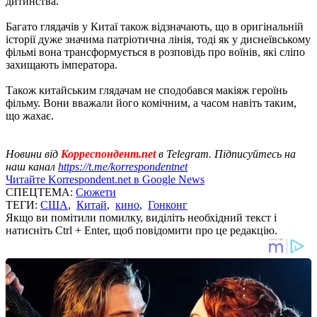
дитинства.
Багато глядачів у Китаї також відзначають, що в оригінальній
історії дуже значима патріотична лінія, тоді як у диснеївському
фільмі вона трансформується в розповідь про воїнів, які сліпо
захищають імператора.
Також китайським глядачам не сподобався макіяж героїнь
фільму. Вони вважали його комічним, а часом навіть таким,
що жахає.
Новини від
Корреспондент.net
в Telegram. Підписуйтесь на
наш канал
https://t.me/korrespondentnet
Читайте Korrespondent.net в Google News
СПЕЦТЕМА:
Сюжети
ТЕГИ:
США
,
Китай
,
кино
,
Гонконг
Якщо ви помітили помилку, виділіть необхідний текст і
натисніть Ctrl + Enter, щоб повідомити про це редакцію.