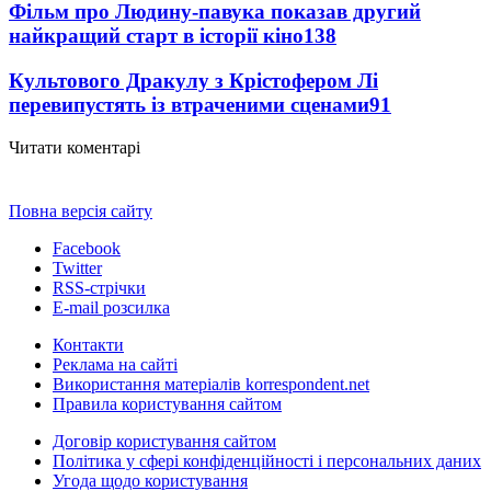
Фільм про Людину-павука показав другий
найкращий старт в історії кіно
138
Культового Дракулу з Крістофером Лі
перевипустять із втраченими сценами
91
Читати коментарі
Повна версія сайту
Facebook
Twitter
RSS-стрічки
E-mail розсилка
Контакти
Реклама на сайті
Використання матеріалів korrespondent.net
Правила користування сайтом
Договір користування сайтом
Політика у сфері конфіденційності і персональних даних
Угода щодо користування