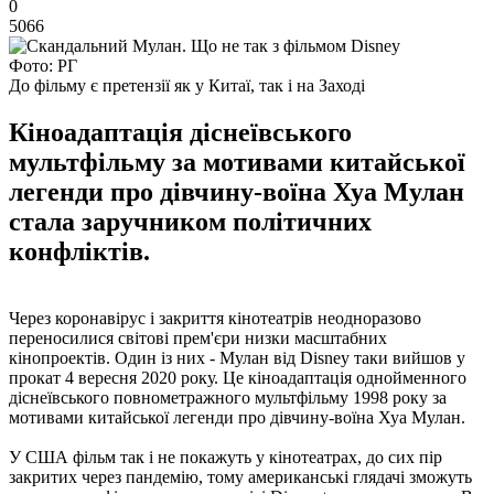
0
5066
Фото: РГ
До фільму є претензії як у Китаї, так і на Заході
Кіноадаптація діснеївського
мультфільму за мотивами китайської
легенди про дівчину-воїна Хуа Мулан
стала заручником політичних
конфліктів.
Через коронавірус і закриття кінотеатрів неодноразово
переносилися світові прем'єри низки масштабних
кінопроектів. Один із них - Мулан від Disney таки вийшов у
прокат 4 вересня 2020 року. Це кіноадаптація однойменного
діснеївського повнометражного мультфільму 1998 року за
мотивами китайської легенди про дівчину-воїна Хуа Мулан.
У США фільм так і не покажуть у кінотеатрах, до сих пір
закритих через пандемію, тому американські глядачі зможуть