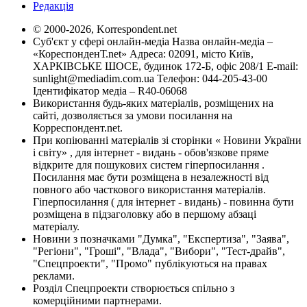
Редакція
© 2000-2026, Korrespondent.net
Суб'єкт у сфері онлайн-медіа Назва онлайн-медіа –
«КореспонденТ.net» Адреса: 02091, місто Київ,
ХАРКІВСЬКЕ ШОСЕ, будинок 172-Б, офіс 208/1 E-mail:
sunlight@mediadim.com.ua
Телефон: 044-205-43-00
Ідентифікатор медіа – R40-06068
Використання будь-яких матеріалів, розміщених на
сайті, дозволяється за умови посилання на
Корреспондент.net.
При копіюванні матеріалів зі сторінки « Новини України
і світу» , для інтернет - видань - обов'язкове пряме
відкрите для пошукових систем гіперпосилання .
Посилання має бути розміщена в незалежності від
повного або часткового використання матеріалів.
Гіперпосилання ( для інтернет - видань) - повинна бути
розміщена в підзаголовку або в першому абзаці
матеріалу.
Новини з позначками "Думка", "Експертиза", "Заява",
"Регіони", "Гроші", "Влада", "Вибори", "Тест-драйв",
"Спецпроекти", "Промо" публікуються на правах
реклами.
Розділ Спецпроекти створюється спільно з
комерційними партнерами.