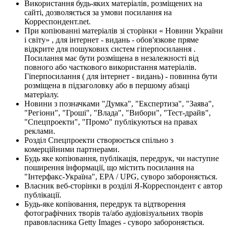
Використання будь-яких матеріалів, розміщених на
сайті, дозволяється за умови посилання на
Корреспондент.net.
При копіюванні матеріалів зі сторінки « Новини України
і світу» , для інтернет - видань - обов'язкове пряме
відкрите для пошукових систем гіперпосилання .
Посилання має бути розміщена в незалежності від
повного або часткового використання матеріалів.
Гіперпосилання ( для інтернет - видань) - повинна бути
розміщена в підзаголовку або в першому абзаці
матеріалу.
Новини з позначками "Думка", "Експертиза", "Заява",
"Регіони", "Гроші", "Влада", "Вибори", "Тест-драйв",
"Спецпроекти", "Промо" публікуються на правах
реклами.
Розділ Спецпроекти створюється спільно з
комерційними партнерами.
Будь яке копіювання, публікація, передрук, чи наступне
поширення інформації, що містить посилання на
"Інтерфакс-Україна", EPA / UPG, суворо забороняється.
Власник веб-сторінки в розділі Я-Корреспондент є автор
публікації.
Будь-яке копіювання, передрук та відтворення
фотографічних творів та/або аудіовізуальних творів
правовласника Getty Images - суворо забороняється.