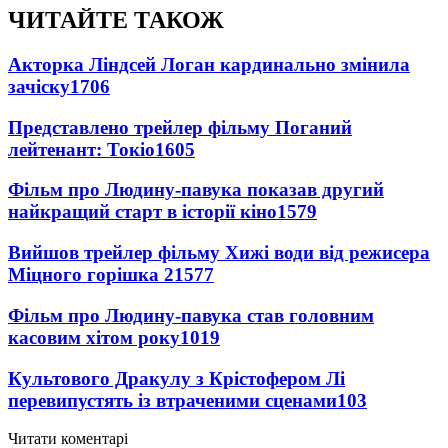
ЧИТАЙТЕ ТАКОЖ
Акторка Ліндсей Логан кардинально змінила
зачіску
1706
Представлено трейлер фільму Поганий
лейтенант: Токіо
1605
Фільм про Людину-павука показав другий
найкращий старт в історії кіно
1579
Вийшов трейлер фільму Хижі води від режисера
Міцного горішка 2
1577
Фільм про Людину-павука став головним
касовим хітом року
1019
Культового Дракулу з Крістофером Лі
перевипустять із втраченими сценами
103
Читати коментарі