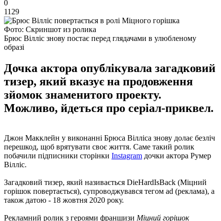
0
1129
Фото: Скриншот из ролика
Брюс Вілліс знову постає перед глядачами в улюбленому
образі
Дочка актора опублікувала загадковий
тизер, який вказує на продовження
зйомок знаменитого проекту.
Можливо, йдеться про серіал-приквел.
Джон Макклейн у виконанні Брюса Вілліса знову долає безліч
перешкод, щоб врятувати своє життя. Саме такий ролик
побачили підписники сторінки
Instagram
дочки актора Румер
Вілліс.
Загадковий тизер, який називається DieHardIsBack (Міцний
горішок повертається), супроводжувався тегом ad (реклама), а
також датою - 18 жовтня 2020 року.
Рекламний ролик з героями франшизи
Міцний горішок