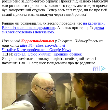
розширено за допомогою серіалу. Проект під назвою
Макклейн
мав розповісти про юність головного героя, але згодом проект
був заморожений студією. Тепер весь світ гадає, чи не про цей
самий приквел нам натякнули через такий ролик?
Раніше ми розповідали, як весело проводив час
на карантині
Вілліс із колишньою дружиною
. А також про те, що їх
дочка
знялася оголеною і пов'язаною.
Новини від
Корреспондент.net
у Telegram. Підписуйтесь на
наш канал
https://t.me/korrespondentnet
Читайте Korrespondent.net в Google News
ТЕГИ:
сериал
,
Брюс Уиллис
,
Крепкий орешек
Якщо ви помітили помилку, виділіть необхідний текст і
натисніть Ctrl + Enter, щоб повідомити про це редакцію.