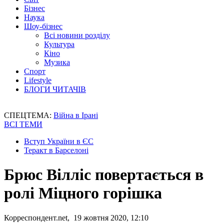
Бізнес
Наука
Шоу-бізнес
Всі новини розділу
Культура
Кіно
Музика
Спорт
Lifestyle
БЛОГИ ЧИТАЧІВ
СПЕЦТЕМА:
Війна в Ірані
ВСІ ТЕМИ
Вступ України в ЄС
Теракт в Барселоні
Брюс Вілліс повертається в
ролі Міцного горішка
Корреспондент.net, 19 жовтня 2020, 12:10