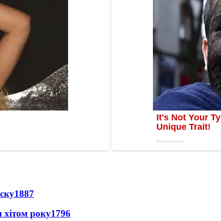
іску
1887
 хітом року
1796