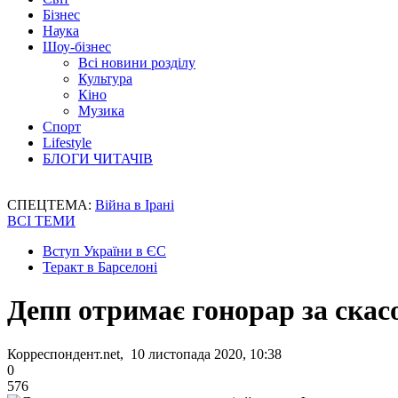
Бізнес
Наука
Шоу-бізнес
Всі новини розділу
Культура
Кіно
Музика
Спорт
Lifestyle
БЛОГИ ЧИТАЧІВ
СПЕЦТЕМА:
Війна в Ірані
ВСІ ТЕМИ
Вступ України в ЄС
Теракт в Барселоні
Депп отримає гонорар за скас
Корреспондент.net, 10 листопада 2020, 10:38
0
576