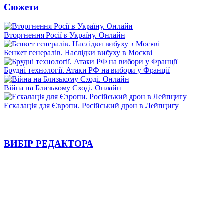
Сюжети
Вторгнення Росії в Україну. Онлайн
Бенкет генералів. Наслідки вибуху в Москві
Брудні технології. Атаки РФ на вибори у Франції
Війна на Близькому Сході. Онлайн
Ескалація для Європи. Російський дрон в Лейпцигу
ВИБІР РЕДАКТОРА