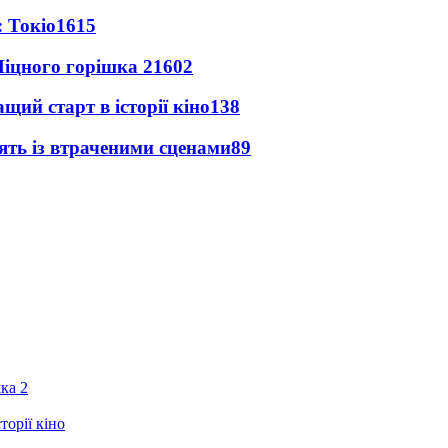
 Токіо
1615
іцного горішка 2
1602
ий старт в історії кіно
138
ять із втраченими сценами
89
ка 2
орії кіно