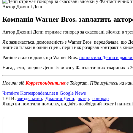
Актор Джонні Депп
Компанія Warner Bros. заплатить актор
Актор Джонні Депп отримає гонорар за скасовані зйомки в тр
Як зазначається, домовленість з Warner Bros. передбачала, що Д
знятися тільки в одній сцені, перш ніж розірвав контракт з кін
Раніше стало відомо, що Warner Bros.
попросила Деппа відмовит
Нагадаємо, вперше Депп з'явився у Фантастичних тваринах в 20
Новини від
Корреспондент.net
в Telegram. Підписуйтесь на на
Читайте Korrespondent.net в Google News
ТЕГИ:
звезды кино
,
Джонни Депп
,
актер
,
гонорар
Якщо ви помітили помилку, виділіть необхідний текст і натисніт