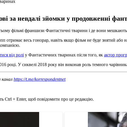
ові за невдалі зйомки у продовженні фа
етьому фільмі франшизи Фантастичні тварини і де вони мешкают
епп отримає весь гонорар, навіть якщо фільм не буде знятий або 
окомпанією.
ися від ролі
у Фантастичних тваринах після того, як
актор прог
16 році. У сиквелі 2018 року він виконав роль темного чарівника
ш канал
https://t.me/korrespondentnet
ь Ctrl + Enter, щоб повідомити про це редакцію.