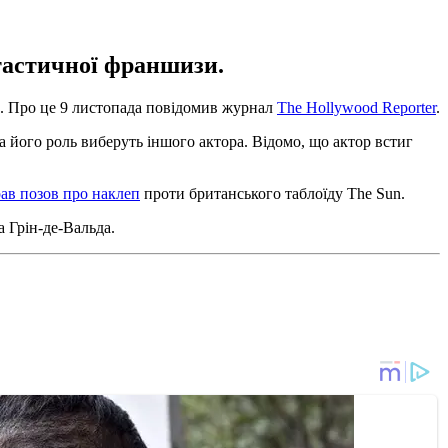
нтастичної франшизи.
ь. Про це 9 листопада повідомив журнал
The Hollywood Reporter
.
на його роль виберуть іншого актора. Відомо, що актор встиг
рав позов про наклеп
проти британського таблоїду The Sun.
 Грін-де-Вальда.