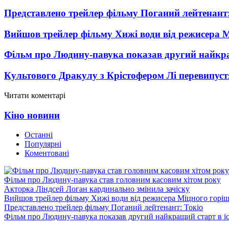
Представлено трейлер фільму Поганий лейтенант:
Вийшов трейлер фільму Хижі води від режисера М
Фільм про Людину-павука показав другий найкращ
Культового Дракулу з Крістофером Лі перевипуст
Читати коментарі
Кіно новини
Останні
Популярні
Коментовані
Фільм про Людину-павука став головним касовим хітом року
Акторка Ліндсей Логан кардинально змінила зачіску
Вийшов трейлер фільму Хижі води від режисера Міцного горіш
Представлено трейлер фільму Поганий лейтенант: Токіо
Фільм про Людину-павука показав другий найкращий старт в іст