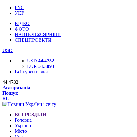
РУС
УКР
ВІДЕО
ФОТО
НАЙПОПУЛЯРНІШІ
СПЕЦПРОЕКТИ
USD
USD
44.4732
EUR
51.3093
Всі курси валют
44.4732
Авторизація
Пошук
RU
ВСІ РОЗДІЛИ
Головна
Україна
Місто
Світ