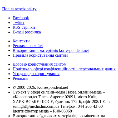
Повна версія сайту
Facebook
Twitter
RSS-стрічки
E-mail розсилка
Контакти
Реклама на сайті
Використання матеріалів korrespondent.net
Правила користування сайтом
Договір користування сайтом
Політика у сфері конфіденційності і персональних даних
Угода щодо користування
Редакція
© 2000-2026, Korrespondent.net
Суб'єкт у сфері онлайн-медіа Назва онлайн-медіа –
«КореспонденТ.net» Адреса: 02091, місто Київ,
ХАРКІВСЬКЕ ШОСЕ, будинок 172-Б, офіс 208/1 E-mail:
sunlight@mediadim.com.ua
Телефон: 044-205-43-00
Ідентифікатор медіа – R40-06068
Використання будь-яких матеріалів, розміщених на