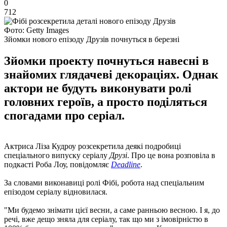
0
712
Фото: Getty Images
Зйомки нового епізоду Друзів почнуться в березні
Зйомки проекту почнуться навесні в
знайомих глядачеві декораціях. Однак
актори не будуть виконувати ролі
головних героїв, а просто поділяться
спогадами про серіал.
Актриса Ліза Кудроу розсекретила деякі подробиці
спеціального випуску серіалу
Друзі
. Про це вона розповіла в
подкасті Роба Лоу, повідомляє
Deadline
.
За словами виконавиці ролі Фібі, робота над спеціальним
епізодом серіалу відновилася.
"Ми будемо знімати цієї весни, а саме ранньою весною. І я, до
речі, вже дещо зняла для серіалу, так що ми з імовірністю в