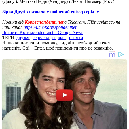
(Джоуї), Меттью Перрі (Чендлер) і Девід Швіммер (Росс).
Зірка Друзів назвала улюблений епізод серіалу
Новини від
Корреспондент.net
в Telegram. Підписуйтесь на
наш канал
https://t.me/korrespondentnet
Читайте Korrespondent.net в Google News
ТЕГИ:
друзья
,
сериалы
,
сериал
,
съемки
Якщо ви помітили помилку, виділіть необхідний текст і
натисніть Ctrl + Enter, щоб повідомити про це редакцію.