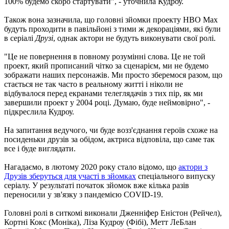
100% будемо скоро стартувати", - уточнила Кудроу.
Також вона зазначила, що головні зйомки проекту HBO Max
будуть проходити в павільйоні з тими ж декораціями, які були
в серіалі
Друзі
, однак актори не будуть виконувати свої ролі.
"Це не повернення в повному розумінні слова. Це не той
проект, який прописаний чітко за сценарієм, ми не будемо
зображати наших персонажів. Ми просто зберемося разом, що
стається не так часто в реальному житті і ніколи не
відбувалося перед екранами телеглядачів з тих пір, як ми
завершили проект у 2004 році. Думаю, буде неймовірно", -
підкреслила Кудроу.
На запитання ведучого, чи буде возз'єднання героїв схоже на
посиденьки друзів за обідом, актриса відповіла, що саме так
все і буде виглядати.
Нагадаємо, в лютому 2020 року стало відомо, що
актори з
Друзів зберуться для участі в зйомках
спеціального випуску
серіалу. У результаті початок зйомок вже кілька разів
переносили у зв'язку з пандемією COVID-19.
Головні ролі в ситкомі виконали Дженніфер Еністон (Рейчел),
Кортні Кокс (Моніка), Ліза Кудроу (Фібі), Метт ЛеБлан