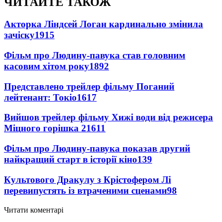
ЧИТАЙТЕ ТАКОЖ
Акторка Ліндсей Логан кардинально змінила
зачіску
1915
Фільм про Людину-павука став головним
касовим хітом року
1892
Представлено трейлер фільму Поганий
лейтенант: Токіо
1617
Вийшов трейлер фільму Хижі води від режисера
Міцного горішка 2
1611
Фільм про Людину-павука показав другий
найкращий старт в історії кіно
139
Культового Дракулу з Крістофером Лі
перевипустять із втраченими сценами
98
Читати коментарі