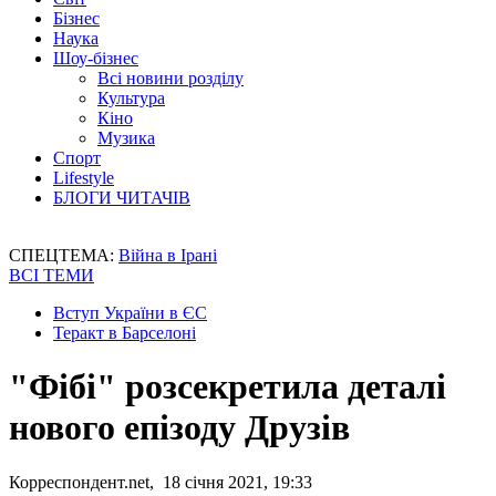
Бізнес
Наука
Шоу-бізнес
Всі новини розділу
Культура
Кіно
Музика
Спорт
Lifestyle
БЛОГИ ЧИТАЧІВ
СПЕЦТЕМА:
Війна в Ірані
ВСІ ТЕМИ
Вступ України в ЄС
Теракт в Барселоні
"Фібі" розсекретила деталі
нового епізоду Друзів
Корреспондент.net, 18 січня 2021, 19:33