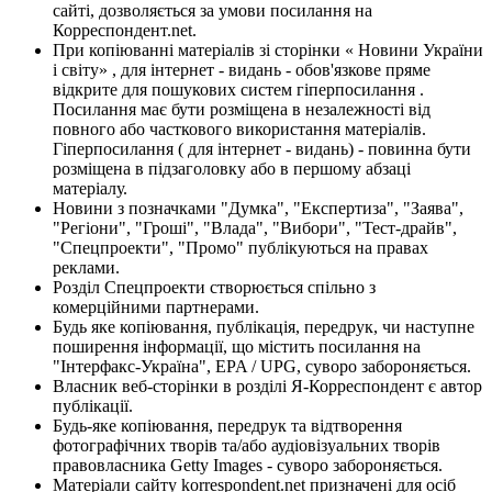
сайті, дозволяється за умови посилання на
Корреспондент.net.
При копіюванні матеріалів зі сторінки « Новини України
і світу» , для інтернет - видань - обов'язкове пряме
відкрите для пошукових систем гіперпосилання .
Посилання має бути розміщена в незалежності від
повного або часткового використання матеріалів.
Гіперпосилання ( для інтернет - видань) - повинна бути
розміщена в підзаголовку або в першому абзаці
матеріалу.
Новини з позначками "Думка", "Експертиза", "Заява",
"Регіони", "Гроші", "Влада", "Вибори", "Тест-драйв",
"Спецпроекти", "Промо" публікуються на правах
реклами.
Розділ Спецпроекти створюється спільно з
комерційними партнерами.
Будь яке копіювання, публікація, передрук, чи наступне
поширення інформації, що містить посилання на
"Інтерфакс-Україна", EPA / UPG, суворо забороняється.
Власник веб-сторінки в розділі Я-Корреспондент є автор
публікації.
Будь-яке копіювання, передрук та відтворення
фотографічних творів та/або аудіовізуальних творів
правовласника Getty Images - суворо забороняється.
Матеріали сайту korrespondent.net призначені для осіб