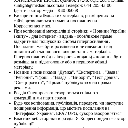
ХАРКІВСЬКЕ ШОСЕ, будинок 172-Б, офіс 208/1 E-mail:
sunlight@mediadim.com.ua
Телефон: 044-205-43-00
Ідентифікатор медіа – R40-06068
Використання будь-яких матеріалів, розміщених на
сайті, дозволяється за умови посилання на
Корреспондент.net.
При копіюванні матеріалів зі сторінки « Новини України
і світу» , для інтернет - видань - обов'язкове пряме
відкрите для пошукових систем гіперпосилання .
Посилання має бути розміщена в незалежності від
повного або часткового використання матеріалів.
Гіперпосилання ( для інтернет - видань) - повинна бути
розміщена в підзаголовку або в першому абзаці
матеріалу.
Новини з позначками "Думка", "Експертиза", "Заява",
"Регіони", "Гроші", "Влада", "Вибори", "Тест-драйв",
"Спецпроекти", "Промо" публікуються на правах
реклами.
Розділ Спецпроекти створюється спільно з
комерційними партнерами.
Будь яке копіювання, публікація, передрук, чи наступне
поширення інформації, що містить посилання на
"Інтерфакс-Україна", EPA / UPG, суворо забороняється.
Власник веб-сторінки в розділі Я-Корреспондент є автор
публікації.