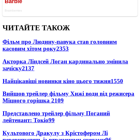
ЧИТАЙТЕ ТАКОЖ
Фільм про Людину-павука став головним
касовим хітом року
2353
Акторка Ліндсей Логан кардинально змінила
зачіску
2137
Найцікавіші новинки кіно цього тижня
1550
Вийшов трейлер фільму Хижі води від режисера
Міцного горішка 2
109
Представлено трейлер фільму Поганий
лейтенант: Токіо
99
Культового Дракулу з Крістофером Лі
перевипустять із втраченими сценами
96