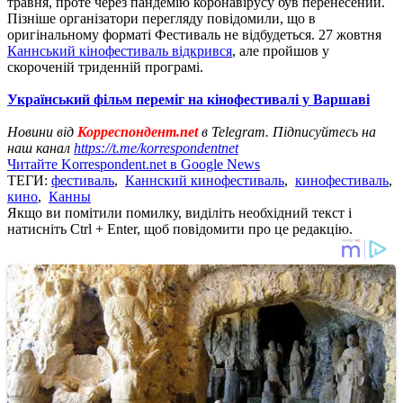
травня, проте через пандемію коронавірусу був перенесений.
Пізніше організатори перегляду повідомили, що в
оригінальному форматі Фестиваль не відбудеться. 27 жовтня
Каннський кінофестиваль відкрився
, але пройшов у
скороченій триденній програмі.
Український фільм переміг на кінофестивалі у Варшаві
Новини від
Корреспондент.net
в Telegram. Підписуйтесь на
наш канал
https://t.me/korrespondentnet
Читайте Korrespondent.net в Google News
ТЕГИ:
фестиваль
,
Каннский кинофестиваль
,
кинофестиваль
,
кино
,
Канны
Якщо ви помітили помилку, виділіть необхідний текст і
натисніть Ctrl + Enter, щоб повідомити про це редакцію.