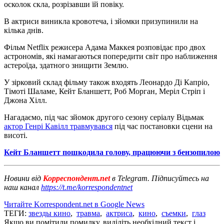
осколок скла, розрізавши їй повіку.
В актриси виникла кровотеча, і зйомки призупинили на
кілька днів.
Фільм Netflix режисера Адама Маккея розповідає про двох
астрономів, які намагаються попередити світ про наближення
астероїда, здатного знищити Землю.
У зірковий склад фільму також входять Леонардо Ді Капріо,
Тімоті Шаламе, Кейт Бланшетт, Роб Морган, Меріл Стріп і
Джона Хілл.
Нагадаємо, під час зйомок другого сезону серіалу Відьмак
актор Генрі Кавілл травмувався
під час постановки сцени на
висоті.
Кейт Бланшетт пошкодила голову, працюючи з бензопилою
Новини від
Корреспондент.net
в Telegram. Підписуйтесь на
наш канал
https://t.me/korrespondentnet
Читайте Korrespondent.net в Google News
ТЕГИ:
звезды кино
,
травма
,
актриса
,
кино
,
съемки
,
глаз
Якщо ви помітили помилку, виділіть необхідний текст і