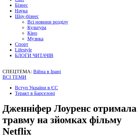
Бізнес
Наука
Шоу-бізнес
Всі новини розділу
Культура
Кіно
Музика
Спорт
Lifestyle
БЛОГИ ЧИТАЧІВ
СПЕЦТЕМА:
Війна в Ірані
ВСІ ТЕМИ
Вступ України в ЄС
Теракт в Барселоні
Дженніфер Лоуренс отримала
травму на зйомках фільму
Netflix