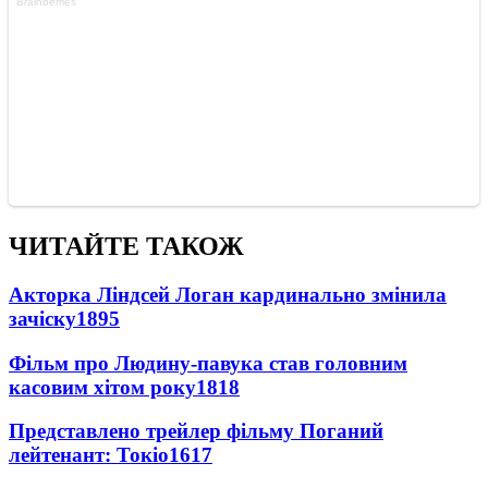
ЧИТАЙТЕ ТАКОЖ
Акторка Ліндсей Логан кардинально змінила
зачіску
1895
Фільм про Людину-павука став головним
касовим хітом року
1818
Представлено трейлер фільму Поганий
лейтенант: Токіо
1617