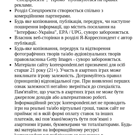
реклами.
Розділ Спецпроекти створюється спільно з
комерційними партнерами.
Будь яке копіювання, публікація, передрук, чи наступне
поширення інформації, що містить посилання на
"Інтерфакс-Україна", EPA / UPG, суворо забороняється.
Власник веб-сторінки в розділі Я-Корреспондент є автор
публікації.
Будь-яке копіювання, передрук та відтворення
фотографічних творів та/або аудіовізуальних творів
правовласника Getty Images - суворо забороняється.
Матеріали сайту korrespondent.net призначені для осіб
старше 21 року (21+). Участь в азартних іграх може
викликати ігрову залежність. Дотримуйтесь правил
(принципів) відповідальної гри. При виявленні перших
ознак залежності негайно зверніться до спеціаліста.
Пам'ятайте, що участь в азартних іграх не може бути
джерелом доходів або альтернативою роботі.
Інформаційний ресурс korrespondent.net не проводить
ігри на реальні та/або віртуальні гроші, також сайт не
приймає ні в якій формі оплату ставок та інших
платежів, які пов’язані/можуть бути пов’язані з
азартними іграми, букмекерами чи тоталізаторами. Будь-
які матеріали на інформаційному ресурсі