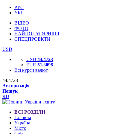
РУС
УКР
ВІДЕО
ФОТО
НАЙПОПУЛЯРНІШІ
СПЕЦПРОЕКТИ
USD
USD
44.4723
EUR
51.3096
Всі курси валют
44.4723
Авторизація
Пошук
RU
ВСІ РОЗДІЛИ
Головна
Україна
Місто
Світ