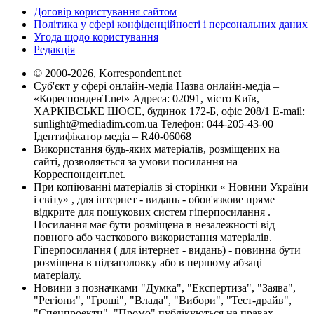
Договір користування сайтом
Політика у сфері конфіденційності і персональних даних
Угода щодо користування
Редакція
© 2000-2026, Korrespondent.net
Суб'єкт у сфері онлайн-медіа Назва онлайн-медіа –
«КореспонденТ.net» Адреса: 02091, місто Київ,
ХАРКІВСЬКЕ ШОСЕ, будинок 172-Б, офіс 208/1 E-mail:
sunlight@mediadim.com.ua
Телефон: 044-205-43-00
Ідентифікатор медіа – R40-06068
Використання будь-яких матеріалів, розміщених на
сайті, дозволяється за умови посилання на
Корреспондент.net.
При копіюванні матеріалів зі сторінки « Новини України
і світу» , для інтернет - видань - обов'язкове пряме
відкрите для пошукових систем гіперпосилання .
Посилання має бути розміщена в незалежності від
повного або часткового використання матеріалів.
Гіперпосилання ( для інтернет - видань) - повинна бути
розміщена в підзаголовку або в першому абзаці
матеріалу.
Новини з позначками "Думка", "Експертиза", "Заява",
"Регіони", "Гроші", "Влада", "Вибори", "Тест-драйв",
"Спецпроекти", "Промо" публікуються на правах