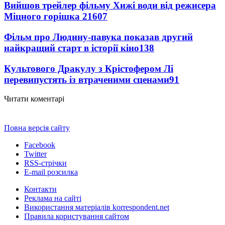
Вийшов трейлер фільму Хижі води від режисера
Міцного горішка 2
1607
Фільм про Людину-павука показав другий
найкращий старт в історії кіно
138
Культового Дракулу з Крістофером Лі
перевипустять із втраченими сценами
91
Читати коментарі
Повна версія сайту
Facebook
Twitter
RSS-стрічки
E-mail розсилка
Контакти
Реклама на сайті
Використання матеріалів korrespondent.net
Правила користування сайтом