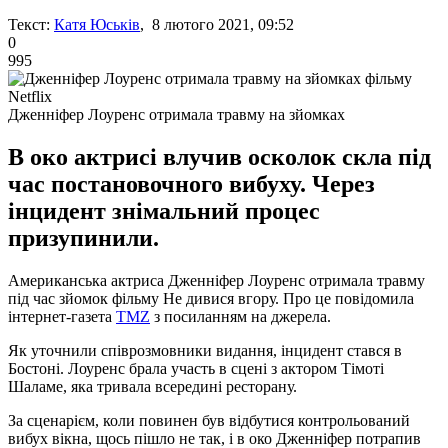
Текст:
Катя Юськів
, 8 лютого 2021, 09:52
0
995
Дженніфер Лоуренс отримала травму на зйомках
В око актрисі влучив осколок скла під
час постановочного вибуху. Через
інцидент знімальний процес
призупинили.
Американська актриса Дженніфер Лоуренс отримала травму
під час зйомок фільму Не дивися вгору. Про це повідомила
інтернет-газета
TMZ
з посиланням на джерела.
Як уточнили співрозмовники видання, інцидент стався в
Бостоні. Лоуренс брала участь в сцені з актором Тімоті
Шаламе, яка тривала всередині ресторану.
За сценарієм, коли повинен був відбутися контрольований
вибух вікна, щось пішло не так, і в око Дженніфер потрапив