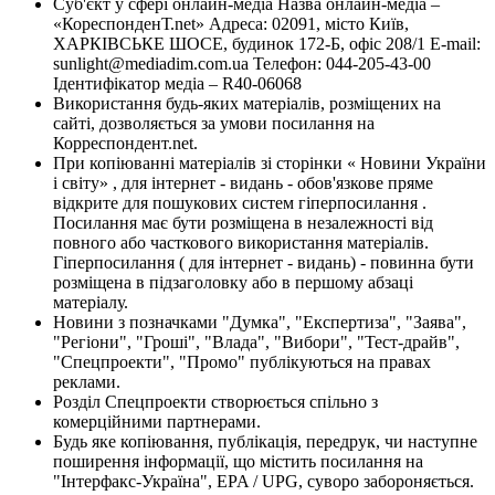
Суб'єкт у сфері онлайн-медіа Назва онлайн-медіа –
«КореспонденТ.net» Адреса: 02091, місто Київ,
ХАРКІВСЬКЕ ШОСЕ, будинок 172-Б, офіс 208/1 E-mail:
sunlight@mediadim.com.ua
Телефон: 044-205-43-00
Ідентифікатор медіа – R40-06068
Використання будь-яких матеріалів, розміщених на
сайті, дозволяється за умови посилання на
Корреспондент.net.
При копіюванні матеріалів зі сторінки « Новини України
і світу» , для інтернет - видань - обов'язкове пряме
відкрите для пошукових систем гіперпосилання .
Посилання має бути розміщена в незалежності від
повного або часткового використання матеріалів.
Гіперпосилання ( для інтернет - видань) - повинна бути
розміщена в підзаголовку або в першому абзаці
матеріалу.
Новини з позначками "Думка", "Експертиза", "Заява",
"Регіони", "Гроші", "Влада", "Вибори", "Тест-драйв",
"Спецпроекти", "Промо" публікуються на правах
реклами.
Розділ Спецпроекти створюється спільно з
комерційними партнерами.
Будь яке копіювання, публікація, передрук, чи наступне
поширення інформації, що містить посилання на
"Інтерфакс-Україна", EPA / UPG, суворо забороняється.