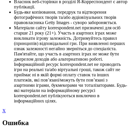
Власник веб-сторінки в розділі Я-Корреспондент є автор
публікації.
Будь-яке копіювання, передрук та відтворення
фотографічних творів та/або аудіовізуальних творів
правовласника Getty Images - суворо забороняється.
Матеріали сайту korrespondent.net призначені для осіб
старше 21 року (21+). Участь в азартних іграх може
викликати ігрову залежність. Дотримуйтесь правил
(принципів) відповідальної гри. При виявленні перших
ознак залежності негайно зверніться до спеціаліста.
Пам'ятайте, що участь в азартних іграх не може бути
джерелом доходів або альтернативою роботі.
Інформаційний ресурс korrespondent.net не проводить
ігри на реальні та/або віртуальні гроші, також сайт не
приймає ні в якій формі оплату ставок та інших
платежів, які пов’язані/можуть бути пов’язані з
азартними іграми, букмекерами чи тоталізаторами. Будь-
які матеріали на інформаційному ресурсі
korrespondent.net публікуються виключно в
інформаційних цілях.
X
Ошибка