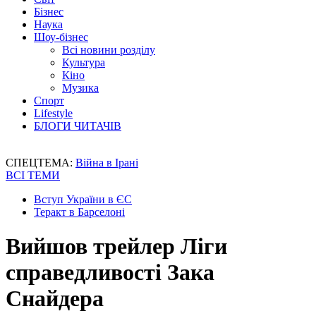
Бізнес
Наука
Шоу-бізнес
Всі новини розділу
Культура
Кіно
Музика
Спорт
Lifestyle
БЛОГИ ЧИТАЧІВ
СПЕЦТЕМА:
Війна в Ірані
ВСІ ТЕМИ
Вступ України в ЄС
Теракт в Барселоні
Вийшов трейлер Ліги
справедливості Зака
Снайдера