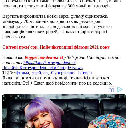
розгромлена критиками і провалилася в прокаті, не зумівши
повернути величезний бюджет у 300 мільйонів доларів.
Вартість виробництва нової версії фільму оцінюється,
мінімум, у 70 мільйонів доларів, так як режисерові
знадобилося зняти кілька додаткових епізодів за участю
виконавців ключових ролей, а також створити дорогі
спецефекти.
Світові прем'єри. Найочікуваніші фільми 2021 року
Новини від
Корреспондент.net
у Telegram. Підписуйтесь на
наш канал
https://t.me/korrespondentnet
Читайте Korrespondent.net в Google News
ТЕГИ:
фильм
,
трейлер
,
Супергерои
,
Бэтмен
Якщо ви помітили помилку, виділіть необхідний текст і
натисніть Ctrl + Enter, щоб повідомити про це редакцію.