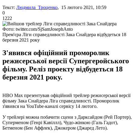
Текст:
Людмила Троценко
, 15 лютого 2021, 10:59
0
1222
Фото: twitter.com/SjSamJosephAnto
Прем'єра Ліги справедливості Зака Снайдера відбудеться 18
березня 2021 року
З'явився офіційний проморолик
режисерської версії Супергеройського
фільму. Реліз проекту відбудеться 18
березня 2021 року.
HBO Max презентував офіційний трейлер режисерської версії
фільму Зака ​​Снайдера Ліга справедливості. Проморолик
з'явився на YouTube-каналі сервісу 14 лютого.
У трейлері можна побачити сцени з Дарксайдом (Рей Портер),
Суперменом (Генрі Кавіллл), Чудо-жінкою (Галь Гадот),
Бетменом (Бен Аффлек), Джокером (Джаред Лето).