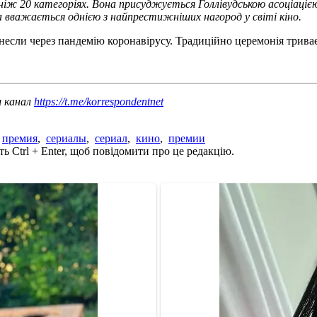
ніж 20 категоріях. Вона присуджується Голлівудською асоціацією 
а вважається однією з найпрестижніших нагород у світі кіно.
несли через пандемію коронавірусу. Традиційно церемонія триває
ш канал
https://t.me/korrespondentnet
,
премия
,
сериалы
,
сериал
,
кино
,
премии
ь Ctrl + Enter, щоб повідомити про це редакцію.