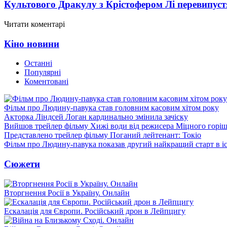
Культового Дракулу з Крістофером Лі перевипуст
Читати коментарі
Кіно новини
Останні
Популярні
Коментовані
Фільм про Людину-павука став головним касовим хітом року
Акторка Ліндсей Логан кардинально змінила зачіску
Вийшов трейлер фільму Хижі води від режисера Міцного горіш
Представлено трейлер фільму Поганий лейтенант: Токіо
Фільм про Людину-павука показав другий найкращий старт в іст
Сюжети
Вторгнення Росії в Україну. Онлайн
Ескалація для Європи. Російський дрон в Лейпцигу