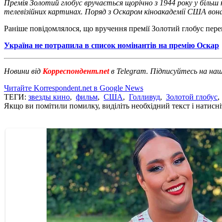
Премія Золотий глобус вручається щорічно з 1944 року у більш 
телевізійних картинах. Поряд з Оскаром кіноакадемії США вон
Раніше повідомлялося, що вручення премії Золотий глобус пере
Україна не потрапила в список номінантів на премію Оскар
Новини від
Корреспондент.net
в Telegram. Підписуйтесь на на
Читайте Korrespondent.net в Google News
ТЕГИ:
звезды кино
,
фильм
,
США
,
Голливуд
,
Золотой глобус
Якщо ви помітили помилку, виділіть необхідний текст і натисніт