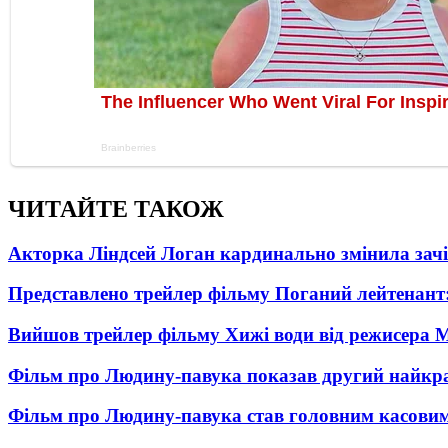
ЧИТАЙТЕ ТАКОЖ
Акторка Ліндсей Логан кардинально змінила зач
Представлено трейлер фільму Поганий лейтенант:
Вийшов трейлер фільму Хижі води від режисера М
Фільм про Людину-павука показав другий найкращ
Фільм про Людину-павука став головним касовим