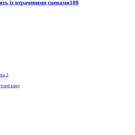
ять із втраченими сценами
108
ка 2
орії кіно