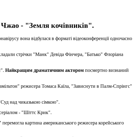
Чжао - "Земля кочівників".
онавірусу вона відбулася в форматі відеоконференції одночасно
кладали стрічки "Манк" Девіда Фінчера, "Батько" Флоріана
й".
Найкращим драматичним актором
посмертно визнаний
мільтон" режисера Томаса Каїла, "Зависнути в Палм-Спрінгс"
"Суд над чиказькою сімкою".
еріалом - "Шіттс Крик".
"
перемогла картина американського режисера корейського