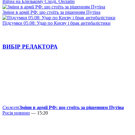
Війна на Близькому Сході. Онлайн
Зміни в армії РФ: що стоїть за рішенням Путіна
Підсумки 05.08: Удар по Києву і брак антибалістики
ВИБІР РЕДАКТОРА
Сюжет
Зміни в армії РФ: що стоїть за рішенням Путіна
Росія новини
— 15:20