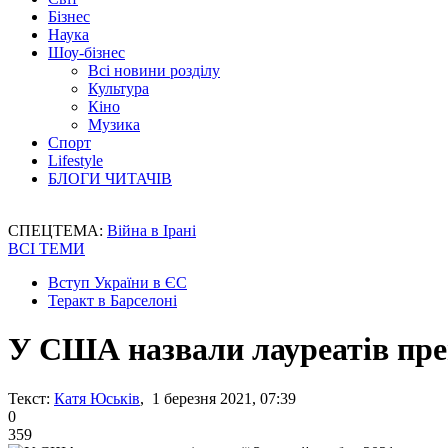
Бізнес
Наука
Шоу-бізнес
Всі новини розділу
Культура
Кіно
Музика
Спорт
Lifestyle
БЛОГИ ЧИТАЧІВ
СПЕЦТЕМА:
Війна в Ірані
ВСІ ТЕМИ
Вступ України в ЄС
Теракт в Барселоні
У США назвали лауреатів прем
Текст:
Катя Юськів
, 1 березня 2021, 07:39
0
359