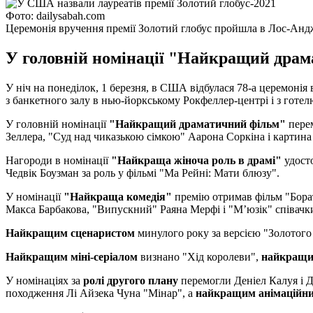
Фото: dailysabah.com
Церемонія вручення премії Золотий глобус пройшла в Лос-Анд
У головній номінації "Найкращий драм
У ніч на понеділок, 1 березня, в США відбулася 78-а церемонія
з банкетного залу в нью-йоркському Рокфеллер-центрі і з готелю
У головній номінації
"Найкращий драматичний фільм"
пере
Зеллера, "Суд над чиказькою сімкою" Аарона Соркіна і картина 
Нагороди в номінації
"Найкраща жіноча роль в драмі"
удост
Чедвік Боузман за роль у фільмі "Ма Рейні: Мати блюзу".
У номінації
"Найкраща комедія"
премію отримав фільм "Бора
Макса Барбакова, "Випускний" Раяна Мерфі і "М’юзік" співачки
Найкращим сценаристом
минулого року за версією "Золотого
Найкращим міні-серіалом
визнано "Хід королеви",
найкращи
У номінаціях за
ролі другого плану
перемогли Деніел Калуя і Д
походження Лі Айзека Чуна "Мінар", а
найкращим анімаційн