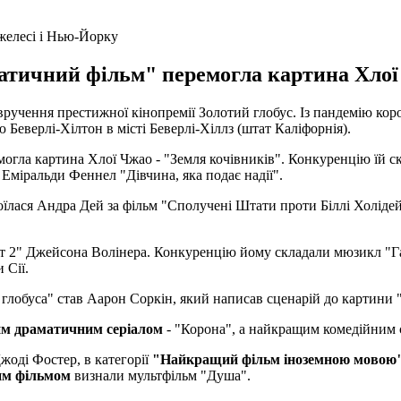
желесі і Нью-Йорку
атичний фільм" перемогла картина Хлої 
 вручення престижної кінопремії Золотий глобус. Із пандемію кор
 Беверлі-Хілтон в місті Беверлі-Хіллз (штат Каліфорнія).
могла картина Хлої Чжао - "Земля кочівників". Конкуренцію їй с
Еміральди Феннел "Дівчина, яка подає надії".
оїлася Андра Дей за фільм "Сполучені Штати проти Біллі Холіде
т 2" Джейсона Волінера. Конкуренцію йому складали мюзикл "Га
 Сії.
 глобуса" став Аарон Соркін, який написав сценарій до картини 
м драматичним серіалом
- "Корона", а найкращим комедійним с
жоді Фостер, в категорії
"Найкращий фільм іноземною мовою
им фільмом
визнали мультфільм "Душа".