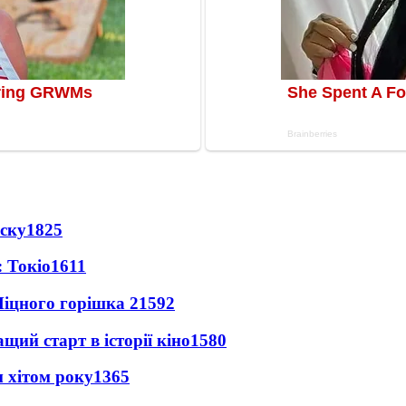
іску
1825
 Токіо
1611
іцного горішка 2
1592
ий старт в історії кіно
1580
 хітом року
1365