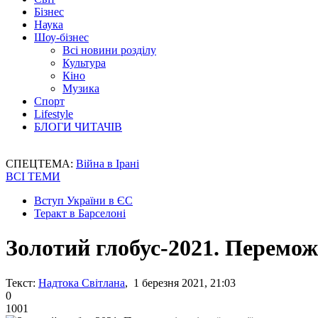
Бізнес
Наука
Шоу-бізнес
Всі новини розділу
Культура
Кіно
Музика
Спорт
Lifestyle
БЛОГИ ЧИТАЧІВ
СПЕЦТЕМА:
Війна в Ірані
ВСІ ТЕМИ
Вступ України в ЄС
Теракт в Барселоні
Золотий глобус-2021. Переможц
Текст:
Надтока Світлана
, 1 березня 2021, 21:03
0
1001