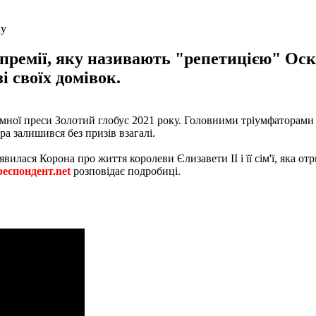
ку
премії, яку називають "репетицією" Ос
і своїх домівок.
земної преси Золотий глобус 2021 року. Головними тріумфаторами
ра залишився без призів взагалі.
явилася Корона про життя королеви Єлизавети II і її сім'ї, яка о
еспондент.net
розповідає подробиці.