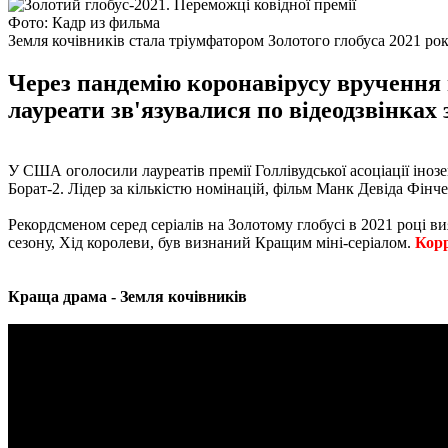
Фото: Кадр из фильма
Земля кочівників стала тріумфатором Золотого глобуса 2021 ро
Через пандемію коронавірусу вручення 
лауреати зв'язувалися по відеодзвінках з
У США оголосили лауреатів премії Голлівудської асоціації іно
Борат-2. Лідер за кількістю номінацій, фільм Манк Девіда Фінче
Рекордсменом серед серіалів на Золотому глобусі в 2021 році ви
сезону, Хід королеви, був визнаний Кращим міні-серіалом.
Корр
Краща драма - Земля кочівників