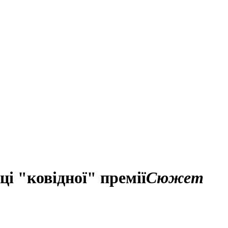
і "ковідної" премії
Сюжет