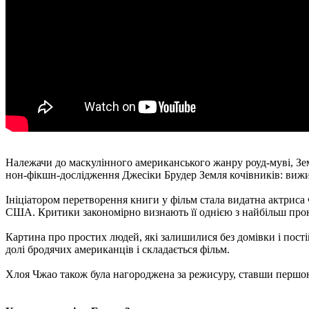
Належачи до маскулінного американського жанру роуд-муві, Зе
нон-фікшн-дослідження Джесіки Брудер Земля кочівників: вижи
Ініціатором перетворення книги у фільм стала видатна актриса
США. Критики закономірно визнають її однією з найбільш прон
Картина про простих людей, які залишилися без домівки і пості
долі бродячих американців і складається фільм.
Хлоя Чжао також була нагороджена за режисуру, ставши першою 