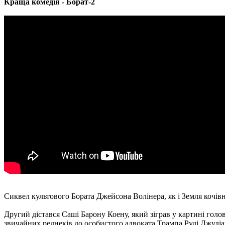
Краща комедія - Борат-2
Сиквел культового Бората Джейсона Волінера, як і Земля кочівн
Другий дістався Саші Барону Коену, який зіграв у картині голов
звичайних реднеків до особистого адвоката Трампа Руді Джуліа