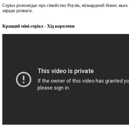
Серіал розповідає про сімейство Роузів, мільярдний бізнес яких
заради розваги.
Кращий міні-серіал - Хід королеви