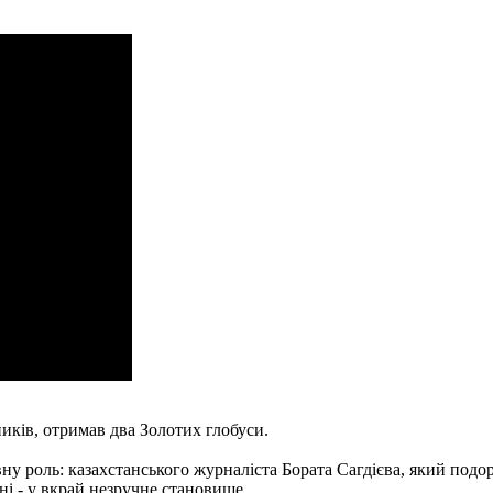
иків, отримав два Золотих глобуси.
ну роль: казахстанського журналіста Бората Сагдієва, який подор
ні - у вкрай незручне становище.