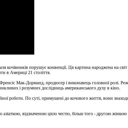
мля кочівників порушує конвенції. Ця картина народжена на сві
ти в Америці 21 століття.
 Френсіс Мак-Дорманд, продюсер і виконавець головної ролі. Реж
икливих і розумних дослідниць американського духу в кіно.
йної роботи. По суті, примушені до кочового життя, вони знаходя
азіаткою, відзначеною цією честю, більш того - другою жінкою 