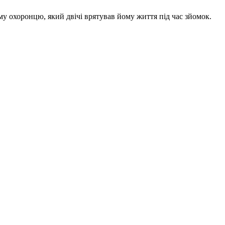
єму охоронцю, який двічі врятував йому життя під час зйомок.