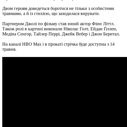
Двом героям доведеться боротися не тільки з особистими
травмами, а й із стихією, що заходилася вирувати.
Партнером Джолі по фільму став юний актор Фінн Літтл.
Також ролі в картині виконали Ніколас Голт, Ейдан Ґіллен,
Медіна Сенґор, Тайлер Перрі, Джейк Вебер і Джон Бернтал.
На каналі HBO Max і в прокаті стрічка буде доступна з 14
травня.