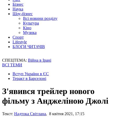
Бізнес
Наука
Шоу-бізнес
Всі новини розділу
Культура
Кіно
Музика
Спорт
Lifestyle
БЛОГИ ЧИТАЧІВ
СПЕЦТЕМА:
Війна в Ірані
ВСІ ТЕМИ
Вступ України в ЄС
Теракт в Барселоні
З'явився трейлер нового
фільму з Анджеліною Джолі
Текст:
Надтока Світлана
, 8 квітня 2021, 17:15