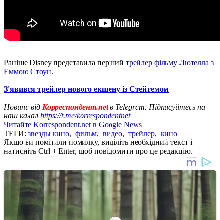
Раніше Disney представила перший
трейлер фільму Лютелла з
Еммою Стоун
.
З'явився трейлер нового екшену із Стейтемом
Новини від
Корреспондент.net
в Telegram. Підписуйтесь на
наш канал
https://t.me/korrespondentnet
Читайте Korrespondent.net в Google News
ТЕГИ:
звезды кино
,
фильм
,
видео
,
трейлер
,
кино
Якщо ви помітили помилку, виділіть необхідний текст і
натисніть Ctrl + Enter, щоб повідомити про це редакцію.