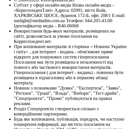
Суб'єкт у сфері онлайн-медіа Назва онлайн-медіа –
«КореспонденТ.net» Адреса: 02091, місто Київ,
ХАРКІВСЬКЕ ШОСЕ, будинок 172-Б, офіс 208/1 E-mail:
sunlight@mediadim.com.ua
Телефон: 044-205-43-00
Ідентифікатор медіа – R40-06068
Використання будь-яких матеріалів, розміщених на
сайті, дозволяється за умови посилання на
Корреспондент.net.
При копіюванні матеріалів зі сторінки « Новини України
і світу» , для інтернет - видань - обов'язкове пряме
відкрите для пошукових систем гіперпосилання .
Посилання має бути розміщена в незалежності від
повного або часткового використання матеріалів.
Гіперпосилання ( для інтернет - видань) - повинна бути
розміщена в підзаголовку або в першому абзаці
матеріалу.
Новини з позначками "Думка", "Експертиза", "Заява",
"Регіони", "Гроші", "Влада", "Вибори", "Тест-драйв",
"Спецпроекти", "Промо" публікуються на правах
реклами.
Розділ Спецпроекти створюється спільно з
комерційними партнерами.
Будь яке копіювання, публікація, передрук, чи наступне
поширення інформації, що містить посилання на