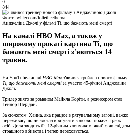
0
844
Фото: twitter.com/Jolietheetherna
Анджеліна Джолі у фільмі Ті, що бажають мені смерті
На каналі HBO Max, а також у
широкому прокаті картина Ті, що
бажають мені смерті з'явиться 14
травня.
На УouТube-каналі
HBO Max
з'явився трейлер нового фільму
Ті, що бажають мені смерті
за участю 45-річної Анджеліни
Джолі.
Трилер знято за романом Майкла Коріти, а режисером став
Тейлор Шерідан.
За сюжетом, Ханна, яка працює в рятувальному загоні, важко
переживає, що не змогла врятувати з лісової пожежі трьох
осіб. Доля зводить її з 12-річним хлопчиком, який став свідком
страшного вбивства і тепер переховується.