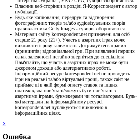
"Інтерфакс-Україна", EPA / UPG, суворо забороняється.
Власник веб-сторінки в розділі Я-Корреспондент є автор
публікації.
Будь-яке копіювання, передрук та відтворення
фотографічних творів та/або аудіовізуальних творів
правовласника Getty Images - суворо забороняється.
Матеріали сайту korrespondent.net призначені для осіб
старше 21 року (21+). Участь в азартних іграх може
викликати ігрову залежність. Дотримуйтесь правил
(принципів) відповідальної гри. При виявленні перших
ознак залежності негайно зверніться до спеціаліста.
Пам'ятайте, що участь в азартних іграх не може бути
джерелом доходів або альтернативою роботі.
Інформаційний ресурс korrespondent.net не проводить
ігри на реальні та/або віртуальні гроші, також сайт не
приймає ні в якій формі оплату ставок та інших
платежів, які пов’язані/можуть бути пов’язані з
азартними іграми, букмекерами чи тоталізаторами. Будь-
які матеріали на інформаційному ресурсі
korrespondent.net публікуються виключно в
інформаційних цілях.
X
Ошибка