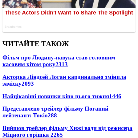
ЧИТАЙТЕ ТАКОЖ
Фільм про Людину-павука став головним
касовим хітом року
2313
Акторка Ліндсей Логан кардинально змінила
зачіску
2093
Найцікавіші новинки кіно цього тижня
1446
Представлено трейлер фільму Поганий
лейтенант: Токіо
288
Вийшов трейлер фільму Хижі води від режисера
Міцного горішка 2
265