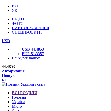
РУС
УКР
ВІДЕО
ФОТО
НАЙПОПУЛЯРНІШІ
СПЕЦПРОЕКТИ
USD
USD
44.4853
EUR
51.3357
Всі курси валют
44.4853
Авторизація
Пошук
RU
ВСІ РОЗДІЛИ
Головна
Україна
Місто
Світ