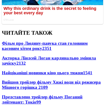
ЧИТАЙТЕ ТАКОЖ
Фільм про Людину-павука став головним
касовим хітом року
2351
Акторка Ліндсей Логан кардинально змінила
зачіску
2132
Найцікавіші новинки кіно цього тижня
1541
Вийшов трейлер фільму Хижі води від режисера
Міцного горішка 2
109
Представлено трейлер фільму Поганий
лейтенант: Токіо
99