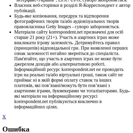
Власник веб-сторінки в розділі Я-Корреспондент є автор
публікації.
Будь-яке копіювання, передрук та відтворення
фотографічних творів та/або аудіовізуальних творів
правовласника Getty Images - суворо забороняється.
Матеріали сайту korrespondent.net призначені для осіб
старше 21 року (21+). Участь в азартних іграх може
викликати ігрову залежність. Дотримуйтесь правил
(принципів) відповідальної гри. При виявленні перших
ознак залежності негайно зверніться до спеціаліста.
Пам'ятайте, що участь в азартних іграх не може бути
джерелом доходів або альтернативою роботі.
Інформаційний ресурс korrespondent.net не проводить
ігри на реальні та/або віртуальні гроші, також сайт не
приймає ні в якій формі оплату ставок та інших
платежів, які пов’язані/можуть бути пов’язані з
азартними іграми, букмекерами чи тоталізаторами. Будь-
які матеріали на інформаційному ресурсі
korrespondent.net публікуються виключно в
інформаційних цілях.
X
Ошибка