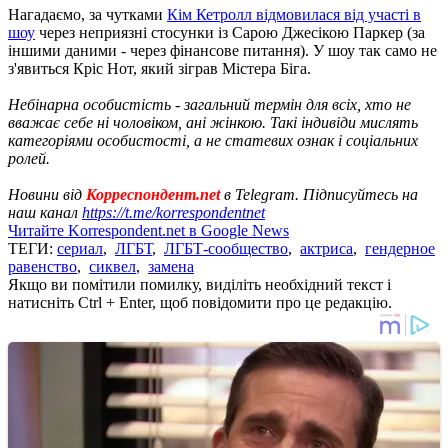
Нагадаємо, за чутками
Кім Кетролл відмовилася від участі в
шоу
через неприязні стосунки із Сарою Джесікою Паркер (за
іншими даними - через фінансове питання). У шоу так само не
з'явиться Кріс Нот, який зіграв Містера Біга.
Небінарна особистість - загальний термін для всіх, хто не
вважає себе ні чоловіком, ані жінкою. Такі індивіди мислять
категоріями особистості, а не статевих ознак і соціальних
ролей.
Новини від
Корреспондент.net
в Telegram. Підписуйтесь на
наш канал
https://t.me/korrespondentnet
Читайте Korrespondent.net в Google News
ТЕГИ:
сериал
,
ЛГБТ
,
ЛГБТ-сообщество
,
актриса
,
гендерное
равенство
,
сиквел
,
замена
Якщо ви помітили помилку, виділіть необхідний текст і
натисніть Ctrl + Enter, щоб повідомити про це редакцію.