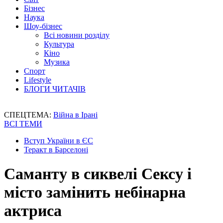
Бізнес
Наука
Шоу-бізнес
Всі новини розділу
Культура
Кіно
Музика
Спорт
Lifestyle
БЛОГИ ЧИТАЧІВ
СПЕЦТЕМА:
Війна в Ірані
ВСІ ТЕМИ
Вступ України в ЄС
Теракт в Барселоні
Саманту в сиквелі Сексу і
місто замінить небінарна
актриса