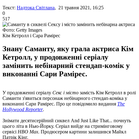
Текст:
Надтока Світлана
, 21 травня 2021, 16:25
0
517
Фото: Getty Images
Кім Кетролл і Сара Рамірес
Знану Саманту, яку грала актриса Кім
Кетролл, у продовженні серіалу
замінить небінарний стендап-комік у
виконанні Сари Рамірес.
У продовженні серіалу
Секс і місто
замість Кім Кетролл в ролі
Саманти з'явиться персонаж небінарного стендап-коміка у
виконанні Сари Рамірес. Про це повідомило видання
The
Hollywood Reporter
.
Знімати десятисерійний сиквел And Just Like That... почнуть
цього літа в Нью-Йорку. Серіал вийде на стримінговому
сервісі
HBO Max
. Продюсером картини залишився Майкл
Патрік Кінг.