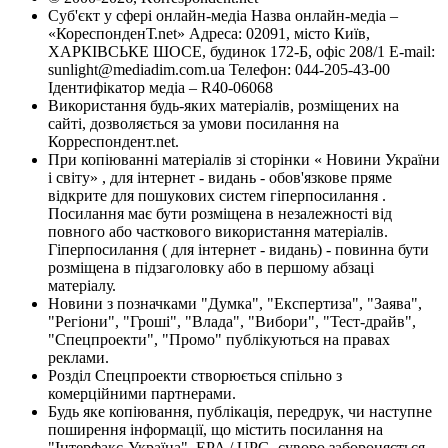
Суб'єкт у сфері онлайн-медіа Назва онлайн-медіа –
«КореспонденТ.net» Адреса: 02091, місто Київ,
ХАРКІВСЬКЕ ШОСЕ, будинок 172-Б, офіс 208/1 E-mail:
sunlight@mediadim.com.ua
Телефон: 044-205-43-00
Ідентифікатор медіа – R40-06068
Використання будь-яких матеріалів, розміщених на
сайті, дозволяється за умови посилання на
Корреспондент.net.
При копіюванні матеріалів зі сторінки « Новини України
і світу» , для інтернет - видань - обов'язкове пряме
відкрите для пошукових систем гіперпосилання .
Посилання має бути розміщена в незалежності від
повного або часткового використання матеріалів.
Гіперпосилання ( для інтернет - видань) - повинна бути
розміщена в підзаголовку або в першому абзаці
матеріалу.
Новини з позначками "Думка", "Експертиза", "Заява",
"Регіони", "Гроші", "Влада", "Вибори", "Тест-драйв",
"Спецпроекти", "Промо" публікуються на правах
реклами.
Розділ Спецпроекти створюється спільно з
комерційними партнерами.
Будь яке копіювання, публікація, передрук, чи наступне
поширення інформації, що містить посилання на
"Інтерфакс-Україна", EPA / UPG, суворо забороняється.