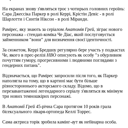
На екранах знову з'являться троє з чотирьох головних героїнь:
Сара Джессіка Паркер в ролі Керрі, Крістін Девіс - в ролі
Шарлотти і Синтія Ніксон - в ролі Міранди.
Рамірес, яку знають за серіалом
Анатомія Грей
, зіграє нового
персонажа - стендап-коміка Че Діас, який послуговується
займенником "вони" для визначення своєї ідентичності.
За сюжетом, Керрі Бредшоу регулярно бере участь у подкастах
Че, якого в прес-релізі
HBO
описують як особу "з обурливим
почуттям гумору, прогресивними і людяними поглядами з
гендерних питань".
Відзначається, що Рамірес запросили після того, як Паркер
наполягла на тому, що в картині має бути більше
різностороннього акторського складу. Відомо, що в
перезавантаженні легендарного серіалу з'являться як мінімум
три нових темношкірих персонажі.
В
Анатомії Грей
45-річна Сара протягом 10 років грала
бісексуального лікаря-ортопеда Келлі Торрес.
Сама актриса торік зробила камінг-аут як небінарна особа.