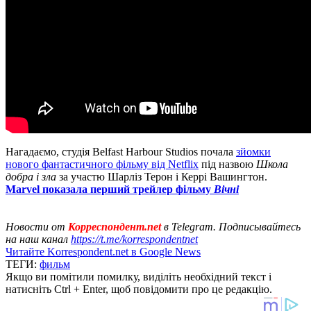
Нагадаємо, студія Belfast Harbour Studios почала
зйомки
нового фантастичного фільму від Netflix
під назвою
Школа
добра і зла
за участю Шарліз Терон і Керрі Вашингтон.
Marvel показала перший трейлер фільму
Вічні
Новости от
Корреспондент.net
в Telegram. Подписывайтесь
на наш канал
https://t.me/korrespondentnet
Читайте Korrespondent.net в Google News
ТЕГИ:
фильм
Якщо ви помітили помилку, виділіть необхідний текст і
натисніть Ctrl + Enter, щоб повідомити про це редакцію.