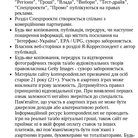
"Регіони", "Гроші", "Влада", "Вибори", "Тест-драйв",
"Спецпроекти", "Промо" публікуються на правах
реклами.
Розділ Спецпроекти створюється спільно з
комерційними партнерами.
Будь яке копіювання, публікація, передрук, чи наступне
поширення інформації, що містить посилання на
"Інтерфакс-Україна", EPA / UPG, суворо забороняється.
Власник веб-сторінки в розділі Я-Корреспондент є автор
публікації.
Будь-яке копіювання, передрук та відтворення
фотографічних творів та/або аудіовізуальних творів
правовласника Getty Images - суворо забороняється.
Матеріали сайту korrespondent.net призначені для осіб
старше 21 року (21+). Участь в азартних іграх може
викликати ігрову залежність. Дотримуйтесь правил
(принципів) відповідальної гри. При виявленні перших
ознак залежності негайно зверніться до спеціаліста.
Пам'ятайте, що участь в азартних іграх не може бути
джерелом доходів або альтернативою роботі.
Інформаційний ресурс korrespondent.net не проводить
ігри на реальні та/або віртуальні гроші, також сайт не
приймає ні в якій формі оплату ставок та інших
платежів, які пов’язані/можуть бути пов’язані з
азартними іграми, букмекерами чи тоталізаторами. Будь-