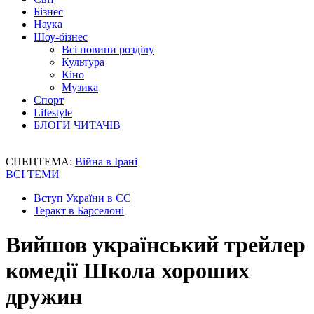
Бізнес
Наука
Шоу-бізнес
Всі новини розділу
Культура
Кіно
Музика
Спорт
Lifestyle
БЛОГИ ЧИТАЧІВ
СПЕЦТЕМА:
Війна в Ірані
ВСІ ТЕМИ
Вступ України в ЄС
Теракт в Барселоні
Вийшов український трейлер
комедії Школа хороших
дружин