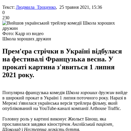
Текст:
Людмила Троценко
, 25 травня 2021, 15:36
0
230
Фото: Кадр из видео
Школа хороших дружин
Прем'єра стрічки в Україні відбулася
на фестивалі Французька весна. У
прокаті картина з'явиться 1 липня
2021 року.
Популярна французька комедія
Школа хороших дружин
вийде
в широкий прокат в Україні 1 липня поточного року. Наразі в
Мережі з'явилася українська версія трейлера фільму, який
опублікований на YouTube-каналі компанії Arthouse Traffic.
Головну роль у картині виконує Жюльєт Бінош, яка
прославилася завдяки кінострічок
Англійський пацієнт,
Шоколад
і
Нестерпна легкість буття.