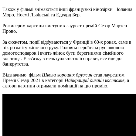
Також у фільмі знімаються інші французькі кінозірки - Іоланда
Моро, Ноемі Львівські та Едуард Бер.
Режисером картини виступив лауреат премій Сезар Мартен
Прово.
За сюжетом, події відбуваються у Франції в 60-х роках, саме в
пік розквіту жіночого руху. Головна героїня керує школою
домогосподарок і вчить жінок бути берегинями сімейного
вогнища. У зв'язку з неактуальністю її справи, все йде до
банкрутства.
Відзначимо, фільм
Школа хороших дружин
став лауреатом
Премії Сезар-2021 в категорії
Найкращий дизайн костюмів
, а
актори картини отримали номінації на цю премію.