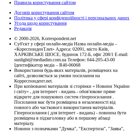
Правила користування сайтом
Договір користування сайтом
Політика у сфері конфіденційності і персональних даних
Угода щодо користування
Редакція
© 2000-2026, Korrespondent.net
Суб'єкт у сфері онлайн-медіа Назва онлайн-медіа –
«КореспонденТ.net» Адреса: 02091, місто Київ,
ХАРКІВСЬКЕ ШОСЕ, будинок 172-Б, офіс 208/1 E-mail:
sunlight@mediadim.com.ua
Телефон: 044-205-43-00
Ідентифікатор медіа – R40-06068
Використання будь-яких матеріалів, розміщених на
сайті, дозволяється за умови посилання на
Корреспондент.net.
При копіюванні матеріалів зі сторінки « Новини України
і світу» , для інтернет - видань - обов'язкове пряме
відкрите для пошукових систем гіперпосилання .
Посилання має бути розміщена в незалежності від
повного або часткового використання матеріалів.
Гіперпосилання ( для інтернет - видань) - повинна бути
розміщена в підзаголовку або в першому абзаці
матеріалу.
Новини з позначками "Думка", "Експертиза", "Заява",