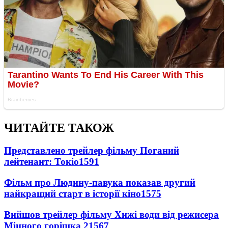
ЧИТАЙТЕ ТАКОЖ
Представлено трейлер фільму Поганий
лейтенант: Токіо
1591
Фільм про Людину-павука показав другий
найкращий старт в історії кіно
1575
Вийшов трейлер фільму Хижі води від режисера
Міцного горішка 2
1567