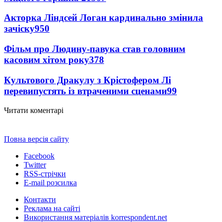
Акторка Ліндсей Логан кардинально змінила
зачіску
950
Фільм про Людину-павука став головним
касовим хітом року
378
Культового Дракулу з Крістофером Лі
перевипустять із втраченими сценами
99
Читати коментарі
Повна версія сайту
Facebook
Twitter
RSS-стрічки
E-mail розсилка
Контакти
Реклама на сайті
Використання матеріалів korrespondent.net