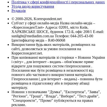
Політика у сфері конфіденційності і персональних даних
Угода щодо користування
Редакція
© 2000-2026, Korrespondent.net
Суб'єкт у сфері онлайн-медіа Назва онлайн-медіа –
«КореспонденТ.net» Адреса: 02091, місто Київ,
ХАРКІВСЬКЕ ШОСЕ, будинок 172-Б, офіс 208/1 E-mail:
sunlight@mediadim.com.ua
Телефон: 044-205-43-00
Ідентифікатор медіа – R40-06068
Використання будь-яких матеріалів, розміщених на
сайті, дозволяється за умови посилання на
Корреспондент.net.
При копіюванні матеріалів зі сторінки « Новини України
і світу» , для інтернет - видань - обов'язкове пряме
відкрите для пошукових систем гіперпосилання .
Посилання має бути розміщена в незалежності від
повного або часткового використання матеріалів.
Гіперпосилання ( для інтернет - видань) - повинна бути
розміщена в підзаголовку або в першому абзаці
матеріалу.
Новини з позначками "Думка", "Експертиза", "Заява",
"Регіони", "Гроші", "Влада", "Вибори", "Тест-драйв",
"Спецпроекти", "Промо" публікуються на правах
реклами.