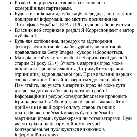
Розділ Спецпроекти створюється спільно з
комерційними партнерами.
Будь яке копіювання, публікація, передрук, чи наступне
поширення інформації, що містить посилання на
"Інтерфакс-Україна", EPA / UPG, суворо забороняється.
Власник веб-сторінки в розділі Я-Корреспондент є автор
публікації.
Будь-яке копіювання, передрук та відтворення
фотографічних творів та/або аудіовізуальних творів
правовласника Getty Images - суворо забороняється.
Матеріали сайту korrespondent.net призначені для осіб
старше 21 року (21+). Участь в азартних іграх може
викликати ігрову залежність. Дотримуйтесь правил
(принципів) відповідальної гри. При виявленні перших
ознак залежності негайно зверніться до спеціаліста.
Пам'ятайте, що участь в азартних іграх не може бути
джерелом доходів або альтернативою роботі.
Інформаційний ресурс korrespondent.net не проводить
ігри на реальні та/або віртуальні гроші, також сайт не
приймає ні в якій формі оплату ставок та інших
платежів, які пов’язані/можуть бути пов’язані з
азартними іграми, букмекерами чи тоталізаторами. Будь-
які матеріали на інформаційному ресурсі
korrespondent.net публікуються виключно в
інформаційних цілях.