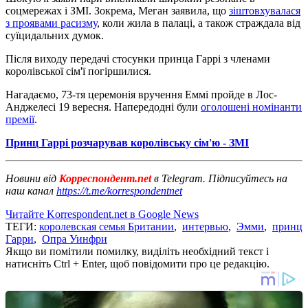
соцмережах і ЗМІ. Зокрема, Меган заявила, що
зіштовхувалася
з проявами расизму
, коли жила в палаці, а також страждала від
суїцидальних думок.
Після виходу передачі стосунки принца Гаррі з членами
королівської сім'ї погіршилися.
Нагадаємо, 73-тя церемонія вручення Еммі пройде в Лос-
Анджелесі 19 вересня. Напередодні були
оголошені номінанти
премії
.
Принц Гаррі розчарував королівську сім'ю - ЗМІ
Новини від
Корреспондент.net
в Telegram. Підписуйтесь на
наш канал
https://t.me/korrespondentnet
Читайте Korrespondent.net в Google News
ТЕГИ:
королевская семья Британии
,
интервью
,
Эмми
,
принц
Гарри
,
Опра Уинфри
Якщо ви помітили помилку, виділіть необхідний текст і
натисніть Ctrl + Enter, щоб повідомити про це редакцію.