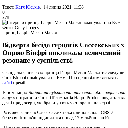
Текст:
Катя Юськів
, 14 липня 2021, 11:38
0
278
Фото: Getty Images
Принц Гаррі і Меган Маркл
Відверта бесіда герцогів Сассекських з
Опрою Вінфрі викликала величезний
резонанс у суспільстві.
Скандальне інтерв'ю принца Гаррі і Меган Маркл телеведучій
Опрі Вінфрі номінували на Еммі. Про це повідомляється на
сайті
премії.
У номінацію
Видатний публіцистичний серіал або спеціальний
випуск
потрапили Опра і її компанія Harpo Productions, а також
деякі продюсери, які брали участь у створенні передачі.
Розмову герцогів Сассекських показали на каналі CBS 7
березня. Інтерв'ю подивилися понад 17 мільйонів осіб.
Шокуючі заяви пари викликали широкий резонанс в