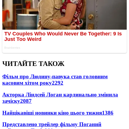
ЧИТАЙТЕ ТАКОЖ
Фільм про Людину-павука став головним
касовим хітом року
2292
Акторка Ліндсей Логан кардинально змінила
зачіску
2087
Найцікавіші новинки кіно цього тижня
1386
Представлено трейлер фільму Поганий