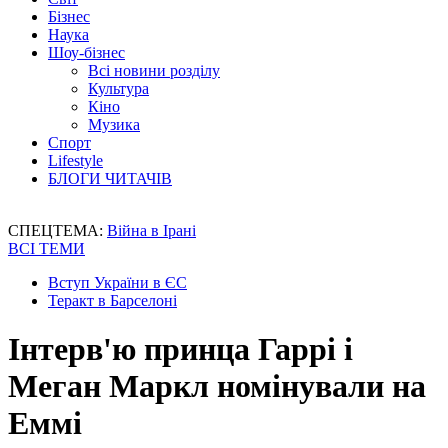
Бізнес
Наука
Шоу-бізнес
Всі новини розділу
Культура
Кіно
Музика
Спорт
Lifestyle
БЛОГИ ЧИТАЧІВ
СПЕЦТЕМА:
Війна в Ірані
ВСІ ТЕМИ
Вступ України в ЄС
Теракт в Барселоні
Інтерв'ю принца Гаррі і
Меган Маркл номінували на
Еммі