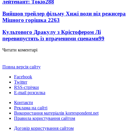
лейтенант: Токіо
288
Вийшов трейлер фільму Хижі води від режисера
Міцного горішка 2
263
Культового Дракулу з Крістофером Лі
перевипустять із втраченими сценами
99
Читати коментарі
Повна версія сайту
Facebook
Twitter
RSS-стрічки
E-mail розсилка
Контакти
Реклама на сайті
Використання матеріалів korrespondent.net
Правила користування сайтом
Договір користування сайтом