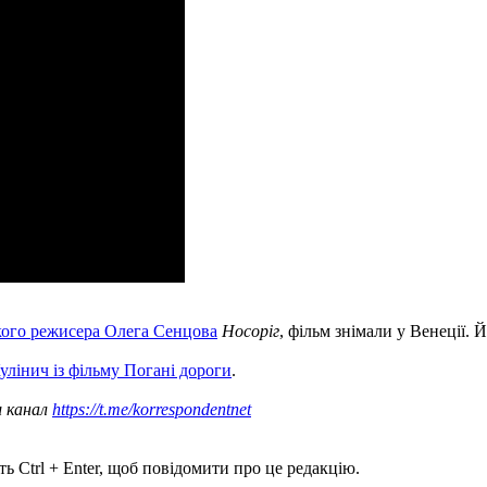
кого режисера Олега Сенцова
Носоріг
, фільм знімали у Венеції. 
улінич із фільму Погані дороги
.
ш канал
https://t.me/korrespondentnet
ь Ctrl + Enter, щоб повідомити про це редакцію.