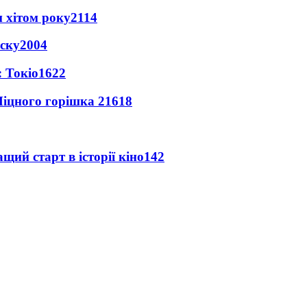
 хітом року
2114
іску
2004
 Токіо
1622
іцного горішка 2
1618
ий старт в історії кіно
142