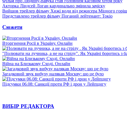
Фільм про Людину-павука став головним касовим хітом року
Акторка Ліндсей Логан кардинально змінила зачіску
Вийшов трейлер фільму Хижі води від режисера Міцного горіш
Представлено трейлер фільму Поганий лейтенант: Токіо
Сюжети
Вторгнення Росії в Україну. Онлайн
"Полювати на лучника, а не на стрілу". Як Україні боротись з 
Війна на Близькому Сході. Онлайн
Загадковий звук вибуху налякав Москву: що це було
Підсумки 06.08: Санкції проти РФ і дрон у Лейпцигу
ВИБІР РЕДАКТОРА