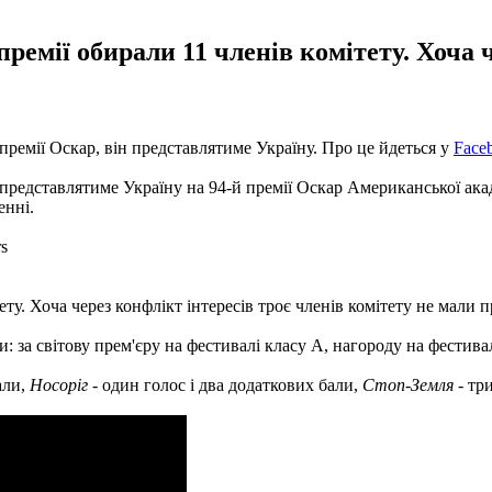
ремії обирали 11 членів комітету. Хоча ч
премії Оскар, він представлятиме Україну. Про це йдеться у
Face
представлятиме Україну на 94-й премії Оскар Американської акад
енні.
rs
ту. Хоча через конфлікт інтересів троє членів комітету не мали 
и: за світову прем'єру на фестивалі класу А, нагороду на фестив
али,
Носоріг
- один голос і два додаткових бали,
Стоп-Земля
- ​​т