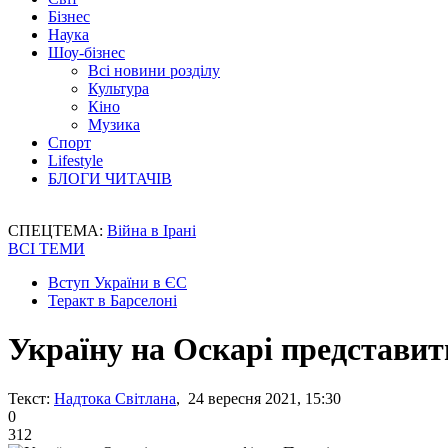
Бізнес
Наука
Шоу-бізнес
Всі новини розділу
Культура
Кіно
Музика
Спорт
Lifestyle
БЛОГИ ЧИТАЧІВ
СПЕЦТЕМА:
Війна в Ірані
ВСІ ТЕМИ
Вступ України в ЄС
Теракт в Барселоні
Україну на Оскарі представит
Текст:
Надтока Світлана
, 24 вересня 2021, 15:30
0
312