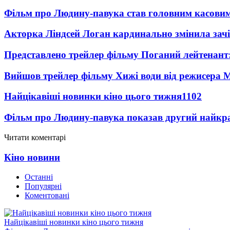
Фільм про Людину-павука став головним касовим
Акторка Ліндсей Логан кардинально змінила зач
Представлено трейлер фільму Поганий лейтенант:
Вийшов трейлер фільму Хижі води від режисера М
Найцікавіші новинки кіно цього тижня
1102
Фільм про Людину-павука показав другий найкращ
Читати коментарі
Кіно новини
Останні
Популярні
Коментовані
Найцікавіші новинки кіно цього тижня