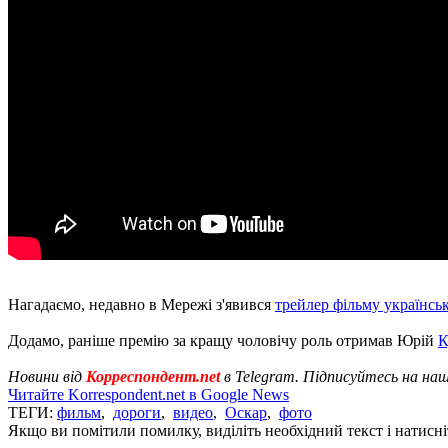
Нагадаємо, недавно в Мережі з'явився
трейлер фільму українсь
Додамо, раніше премію за кращу чоловічу роль отримав Юрій
К
Новини від
Корреспондент.net
в Telegram. Підписуйтесь на на
Читайте Korrespondent.net в Google News
ТЕГИ:
фильм
,
дороги
,
видео
,
Оскар
,
фото
Якщо ви помітили помилку, виділіть необхідний текст і натисніт