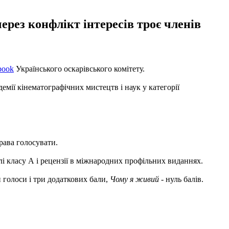
ерез конфлікт інтересів троє членів
book
Українського оскарівського комітету.
емії кінематографічних мистецтв і наук у категорії
права голосувати.
алі класу А і рецензії в міжнародних профільних виданнях.
ри голоси і три додаткових бали,
Чому я живий
- нуль балів.