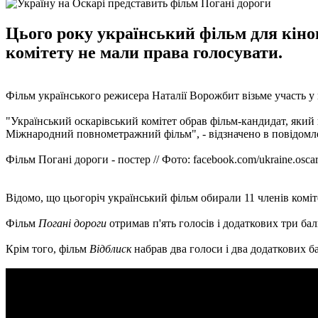
Цього року український фільм для кіноп
комітету не мали права голосувати.
Фільм українського режисера Наталії Ворожбит візьме участь у 
"Український оскарівський комітет обрав фільм-кандидат, який 
Міжнародний повнометражний фільм", - відзначено в повідомл
Фільм Погані дороги - постер // Фото: facebook.com/ukraine.osca
Відомо, що цьогоріч український фільм обирали 11 членів коміте
Фільм
Погані дороги
отримав п'ять голосів і додаткових три бал
Крім того, фільм
Відблиск
набрав два голоси і два додаткових б