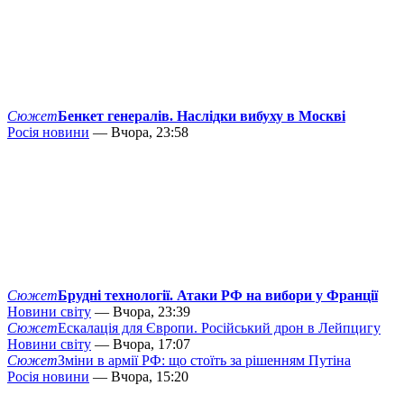
Сюжет
Бенкет генералів. Наслідки вибуху в Москві
Росія новини
— Вчора, 23:58
Сюжет
Брудні технології. Атаки РФ на вибори у Франції
Новини світу
— Вчора, 23:39
Сюжет
Ескалація для Європи. Російський дрон в Лейпцигу
Новини світу
— Вчора, 17:07
Сюжет
Зміни в армії РФ: що стоїть за рішенням Путіна
Росія новини
— Вчора, 15:20