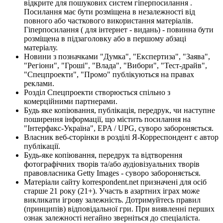
відкрите для пошукових систем гіперпосилання .
Посилання має бути розміщена в незалежності від
повного або часткового використання матеріалів.
Гіперпосилання ( для інтернет - видань) - повинна бути
розміщена в підзаголовку або в першому абзаці
матеріалу.
Новини з позначками "Думка", "Експертиза", "Заява",
"Регіони", "Гроші", "Влада", "Вибори", "Тест-драйв",
"Спецпроекти", "Промо" публікуються на правах
реклами.
Розділ Спецпроекти створюється спільно з
комерційними партнерами.
Будь яке копіювання, публікація, передрук, чи наступне
поширення інформації, що містить посилання на
"Інтерфакс-Україна", EPA / UPG, суворо забороняється.
Власник веб-сторінки в розділі Я-Корреспондент є автор
публікації.
Будь-яке копіювання, передрук та відтворення
фотографічних творів та/або аудіовізуальних творів
правовласника Getty Images - суворо забороняється.
Матеріали сайту korrespondent.net призначені для осіб
старше 21 року (21+). Участь в азартних іграх може
викликати ігрову залежність. Дотримуйтесь правил
(принципів) відповідальної гри. При виявленні перших
ознак залежності негайно зверніться до спеціаліста.