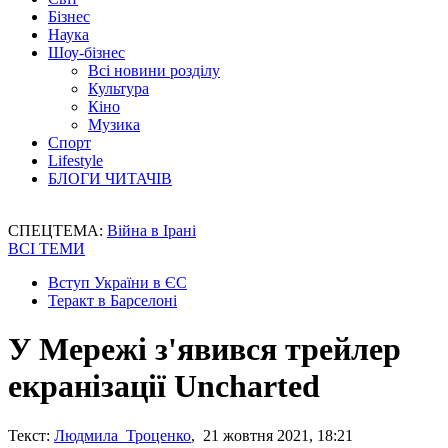
Бізнес
Наука
Шоу-бізнес
Всі новини розділу
Культура
Кіно
Музика
Спорт
Lifestyle
БЛОГИ ЧИТАЧІВ
СПЕЦТЕМА:
Війна в Ірані
ВСІ ТЕМИ
Вступ України в ЄС
Теракт в Барселоні
У Мережі з'явився трейлер
екранізації Uncharted
Текст:
Людмила Троценко
, 21 жовтня 2021, 18:21