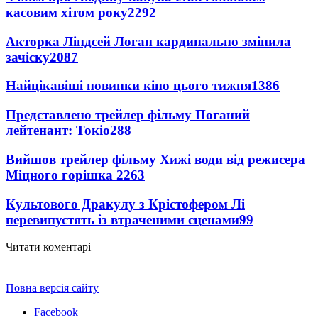
касовим хітом року
2292
Акторка Ліндсей Логан кардинально змінила
зачіску
2087
Найцікавіші новинки кіно цього тижня
1386
Представлено трейлер фільму Поганий
лейтенант: Токіо
288
Вийшов трейлер фільму Хижі води від режисера
Міцного горішка 2
263
Культового Дракулу з Крістофером Лі
перевипустять із втраченими сценами
99
Читати коментарі
Повна версія сайту
Facebook