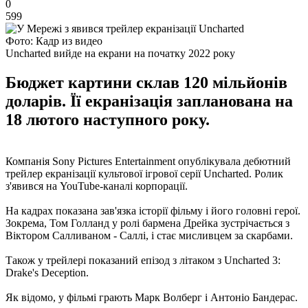
0
599
Фото: Кадр из видео
Uncharted вийде на екрани на початку 2022 року
Бюджет картини склав 120 мільйонів
доларів. Її екранізація запланована на
18 лютого наступного року.
Компанія Sony Pictures Entertainment опублікувала дебютний
трейлер екранізації культової ігрової серії Uncharted. Ролик
з'явився на YouTube-каналі корпорації.
На кадрах показана зав'язка історії фільму і його головні герої.
Зокрема, Том Голланд у ролі бармена Дрейка зустрічається з
Віктором Салливаном - Саллі, і стає мисливцем за скарбами.
Також у трейлері показаний епізод з літаком з Uncharted 3:
Drake's Deception.
Як відомо, у фільмі грають Марк Волберг і Антоніо Бандерас.