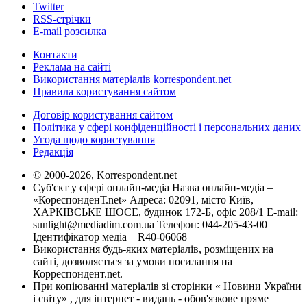
Twitter
RSS-стрічки
E-mail розсилка
Контакти
Реклама на сайті
Використання матеріалів korrespondent.net
Правила користування сайтом
Договір користування сайтом
Політика у сфері конфіденційності і персональних даних
Угода щодо користування
Редакція
© 2000-2026, Korrespondent.net
Суб'єкт у сфері онлайн-медіа Назва онлайн-медіа –
«КореспонденТ.net» Адреса: 02091, місто Київ,
ХАРКІВСЬКЕ ШОСЕ, будинок 172-Б, офіс 208/1 E-mail:
sunlight@mediadim.com.ua
Телефон: 044-205-43-00
Ідентифікатор медіа – R40-06068
Використання будь-яких матеріалів, розміщених на
сайті, дозволяється за умови посилання на
Корреспондент.net.
При копіюванні матеріалів зі сторінки « Новини України
і світу» , для інтернет - видань - обов'язкове пряме