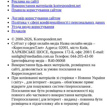
Реклама на сайті
Використання матеріалів korrespondent.net
Правила користування сайтом
Договір користування сайтом
Політика у сфері конфіденційності і персональних даних
Угода щодо користування
Редакція
© 2000-2026, Korrespondent.net
Суб'єкт у сфері онлайн-медіа Назва онлайн-медіа –
«КореспонденТ.net» Адреса: 02091, місто Київ,
ХАРКІВСЬКЕ ШОСЕ, будинок 172-Б, офіс 208/1 E-mail:
sunlight@mediadim.com.ua
Телефон: 044-205-43-00
Ідентифікатор медіа – R40-06068
Використання будь-яких матеріалів, розміщених на
сайті, дозволяється за умови посилання на
Корреспондент.net.
При копіюванні матеріалів зі сторінки « Новини України
і світу» , для інтернет - видань - обов'язкове пряме
відкрите для пошукових систем гіперпосилання .
Посилання має бути розміщена в незалежності від
повного або часткового використання матеріалів.
Гіперпосилання ( для інтернет - видань) - повинна бути
розміщена в підзаголовку або в першому абзаці