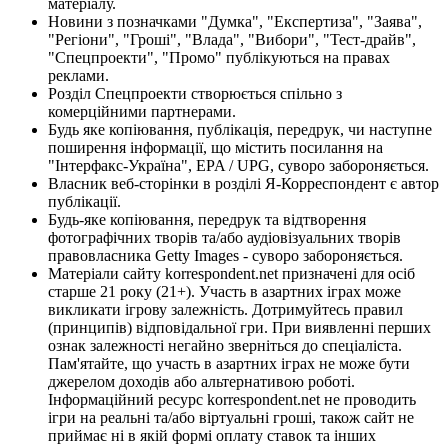
матеріалу.
Новини з позначками "Думка", "Експертиза", "Заява",
"Регіони", "Гроші", "Влада", "Вибори", "Тест-драйв",
"Спецпроекти", "Промо" публікуються на правах
реклами.
Розділ Спецпроекти створюється спільно з
комерційними партнерами.
Будь яке копіювання, публікація, передрук, чи наступне
поширення інформації, що містить посилання на
"Інтерфакс-Україна", EPA / UPG, суворо забороняється.
Власник веб-сторінки в розділі Я-Корреспондент є автор
публікації.
Будь-яке копіювання, передрук та відтворення
фотографічних творів та/або аудіовізуальних творів
правовласника Getty Images - суворо забороняється.
Матеріали сайту korrespondent.net призначені для осіб
старше 21 року (21+). Участь в азартних іграх може
викликати ігрову залежність. Дотримуйтесь правил
(принципів) відповідальної гри. При виявленні перших
ознак залежності негайно зверніться до спеціаліста.
Пам'ятайте, що участь в азартних іграх не може бути
джерелом доходів або альтернативою роботі.
Інформаційний ресурс korrespondent.net не проводить
ігри на реальні та/або віртуальні гроші, також сайт не
приймає ні в якій формі оплату ставок та інших