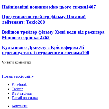
Найцікавіші новинки кіно цього тижня
1407
Представлено трейлер фільму Поганий
лейтенант: Токіо
288
Вийшов трейлер фільму Хижі води від режисера
Міцного горішка 2
263
Культового Дракулу з Крістофером Лі
перевипустять із втраченими сценами
100
Читати коментарі
Повна версія сайту
Facebook
Twitter
RSS-стрічки
E-mail розсилка
Контакти