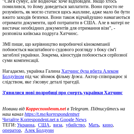
"Сім'я сумує, але водночас хоче відповідей. Якщо хтось
помилився, то йому доведеться заплатити. Вони просто не
розуміють, як могло статися щось жахливе, адже мало би бути
вжито заходів безпеки. Вони також відчайдушно намагаються
отримати документи, щоб потрапити в США. Але в матері не
вистачає необхідних документів для отримання візи", -
розповіла київська подруга Хатчинс.
ЗМІ пише, що керівництво виробничої кінокомпанії
побоюється масштабного судового розгляду з боку сім'ї
загиблої українки. Зокрема, кіностудія побоюється серйозної
суми компенсації.
Нагадаємо, українка Галина
Хатчинс була вбита Алеком
Болдуїном
під час зйомок фільму
Іржа
. Актор співпрацює зі
слідством, яке з'ясовує деталі трагедії.
З'явилися нові подробиці про смерть українки Хатчинс
Новини від
Корреспондент.net
в Telegram. Підписуйтесь на
наш канал
https://t.me/korrespondentnet
Читайте Korrespondent.net в Google News
ТЕГИ:
Украина
,
США
,
виза
,
убийство
,
Мать
,
кино
,
оператор
,
Алек Болдуин