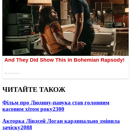
ЧИТАЙТЕ ТАКОЖ
Фільм про Людину-павука став головним
касовим хітом року
2300
Акторка Ліндсей Логан кардинально змінила
зачіску
2088