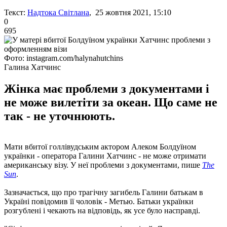
Текст:
Надтока Світлана
, 25 жовтня 2021, 15:10
0
695
Фото: instagram.com/halynahutchins
Галина Хатчинс
Жінка має проблеми з документами і
не може вилетіти за океан. Що саме не
так - не уточнюють.
Мати вбитої голлівудським актором Алеком Болдуїном
українки - оператора Галини Хатчинс - не може отримати
американську візу. У неї проблеми з документами, пише
The
Sun
.
Зазначається, що про трагічну загибель Галини батькам в
Україні повідомив її чоловік - Метью. Батьки українки
розгублені і чекають на відповідь, як усе було насправді.