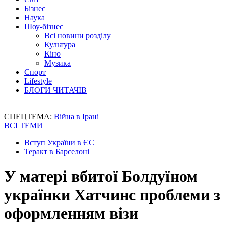
Бізнес
Наука
Шоу-бізнес
Всі новини розділу
Культура
Кіно
Музика
Спорт
Lifestyle
БЛОГИ ЧИТАЧІВ
СПЕЦТЕМА:
Війна в Ірані
ВСІ ТЕМИ
Вступ України в ЄС
Теракт в Барселоні
У матері вбитої Болдуїном
українки Хатчинс проблеми з
оформленням візи