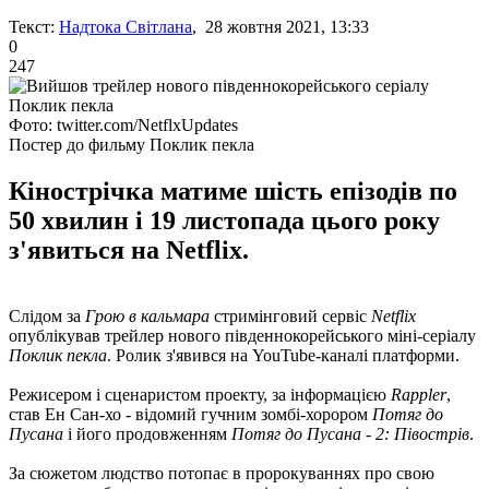
Текст:
Надтока Світлана
, 28 жовтня 2021, 13:33
0
247
Фото: twitter.com/NetflxUpdates
Постер до фильму Поклик пекла
Кінострічка матиме шість епізодів по
50 хвилин і 19 листопада цього року
з'явиться на Netflix.
Слідом за
Грою в кальмара
стримінговий сервіс
Netflix
опублікував трейлер нового південнокорейського міні-серіалу
Поклик пекла
. Ролик з'явився на YouTube-каналі платформи.
Режисером і сценаристом проекту, за інформацією
Rappler
,
став Ен Сан-хо - відомий гучним зомбі-хорором
Потяг до
Пусана
і його продовженням
Потяг до Пусана - 2: Півострів
.
За сюжетом людство потопає в пророкуваннях про свою