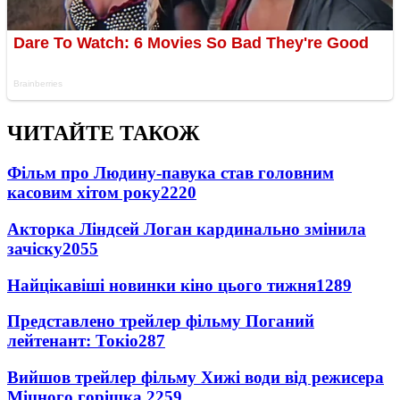
ЧИТАЙТЕ ТАКОЖ
Фільм про Людину-павука став головним
касовим хітом року
2220
Акторка Ліндсей Логан кардинально змінила
зачіску
2055
Найцікавіші новинки кіно цього тижня
1289
Представлено трейлер фільму Поганий
лейтенант: Токіо
287
Вийшов трейлер фільму Хижі води від режисера
Міцного горішка 2
259