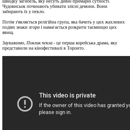
швидку загибель, яку несуть дивні примарні сутності.
Чудовисьок починають убивати злісні демони. Вони
забирають їх у пекло.
Потім з'являється релігійна група, яка бачить у цих жахливих
подіях знаки згори і намагається розкрити таємницю цих
явищ.
Зауважимо,
Поклик пекла
- це перша корейська драма, яку
представили на кінофестивалі в Торонто.