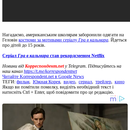
Нагадаємо, американським школярам заборонили одягати на
Геловін
костюми за мотивами серіалу
Гра в кальмара
. Йдеться
про дітей до 15 років.
Серіал
Гра в кальмара
став рекордсменом Netflix
Новини від
Корреспондент.net
у Telegram. Підписуйтесь на
наш канал
https://t.me/korrespondentnet
Читайте Korrespondent.net в Google News
ТЕГИ:
фильм
,
Южная Корея
,
видео
,
сериал
,
трейлер
,
кино
Якщо ви помітили помилку, виділіть необхідний текст і
натисніть Ctrl + Enter, щоб повідомити про це редакцію.