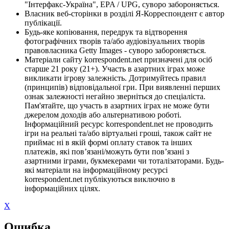
"Інтерфакс-Україна", EPA / UPG, суворо забороняється.
Власник веб-сторінки в розділі Я-Корреспондент є автор
публікації.
Будь-яке копіювання, передрук та відтворення
фотографічних творів та/або аудіовізуальних творів
правовласника Getty Images - суворо забороняється.
Матеріали сайту korrespondent.net призначені для осіб
старше 21 року (21+). Участь в азартних іграх може
викликати ігрову залежність. Дотримуйтесь правил
(принципів) відповідальної гри. При виявленні перших
ознак залежності негайно зверніться до спеціаліста.
Пам'ятайте, що участь в азартних іграх не може бути
джерелом доходів або альтернативою роботі.
Інформаційний ресурс korrespondent.net не проводить
ігри на реальні та/або віртуальні гроші, також сайт не
приймає ні в якій формі оплату ставок та інших
платежів, які пов’язані/можуть бути пов’язані з
азартними іграми, букмекерами чи тоталізаторами. Будь-
які матеріали на інформаційному ресурсі
korrespondent.net публікуються виключно в
інформаційних цілях.
X
Ошибка