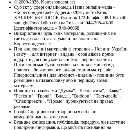
© 2000-2026, Korrespondent.net
Суб'єкт у сфері онлайн-медіа Назва онлайн-медіа –
«КореспонденТ.net» Адреса: 02091, місто Київ,
ХАРКІВСЬКЕ ШОСЕ, будинок 172-Б, офіс 208/1 E-mail:
sunlight@mediadim.com.ua
Телефон: 044-205-43-00
Ідентифікатор медіа – R40-06068
Використання будь-яких матеріалів, розміщених на
сайті, дозволяється за умови посилання на
Корреспондент.net.
При копіюванні матеріалів зі сторінки « Новини України
і світу» , для інтернет - видань - обов'язкове пряме
відкрите для пошукових систем гіперпосилання .
Посилання має бути розміщена в незалежності від
повного або часткового використання матеріалів.
Гіперпосилання ( для інтернет - видань) - повинна бути
розміщена в підзаголовку або в першому абзаці
матеріалу.
Новини з позначками "Думка", "Експертиза", "Заява",
"Регіони", "Гроші", "Влада", "Вибори", "Тест-драйв",
"Спецпроекти", "Промо" публікуються на правах
реклами.
Розділ Спецпроекти створюється спільно з
комерційними партнерами.
Будь яке копіювання, публікація, передрук, чи наступне
поширення інформації, що містить посилання на