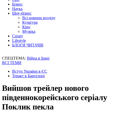
Бізнес
Наука
Шоу-бізнес
Всі новини розділу
Культура
Кіно
Музика
Спорт
Lifestyle
БЛОГИ ЧИТАЧІВ
СПЕЦТЕМА:
Війна в Ірані
ВСІ ТЕМИ
Вступ України в ЄС
Теракт в Барселоні
Вийшов трейлер нового
південнокорейського серіалу
Поклик пекла