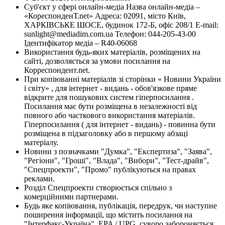
Суб'єкт у сфері онлайн-медіа Назва онлайн-медіа –
«КореспонденТ.net» Адреса: 02091, місто Київ,
ХАРКІВСЬКЕ ШОСЕ, будинок 172-Б, офіс 208/1 E-mail:
sunlight@mediadim.com.ua
Телефон: 044-205-43-00
Ідентифікатор медіа – R40-06068
Використання будь-яких матеріалів, розміщених на
сайті, дозволяється за умови посилання на
Корреспондент.net.
При копіюванні матеріалів зі сторінки « Новини України
і світу» , для інтернет - видань - обов'язкове пряме
відкрите для пошукових систем гіперпосилання .
Посилання має бути розміщена в незалежності від
повного або часткового використання матеріалів.
Гіперпосилання ( для інтернет - видань) - повинна бути
розміщена в підзаголовку або в першому абзаці
матеріалу.
Новини з позначками "Думка", "Експертиза", "Заява",
"Регіони", "Гроші", "Влада", "Вибори", "Тест-драйв",
"Спецпроекти", "Промо" публікуються на правах
реклами.
Розділ Спецпроекти створюється спільно з
комерційними партнерами.
Будь яке копіювання, публікація, передрук, чи наступне
поширення інформації, що містить посилання на
"Інтерфакс-Україна", EPA / UPG, суворо забороняється.