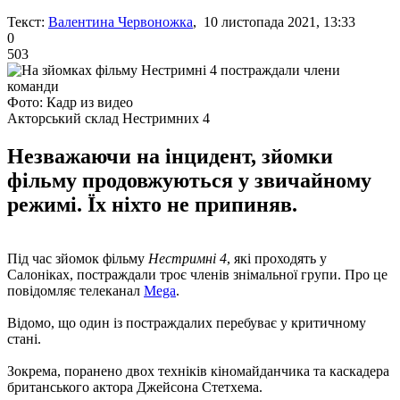
Текст:
Валентина Червоножка
, 10 листопада 2021, 13:33
0
503
Фото: Кадр из видео
Акторський склад Нестримних 4
Незважаючи на інцидент, зйомки
фільму продовжуються у звичайному
режимі. Їх ніхто не припиняв.
Під час зйомок фільму
Нестримні 4
, які проходять у
Салоніках, постраждали троє членів знімальної групи. Про це
повідомляє телеканал
Mega
.
Відомо, що один із постраждалих перебуває у критичному
стані.
Зокрема, поранено двох техніків кіномайданчика та каскадера
британського актора Джейсона Стетхема.