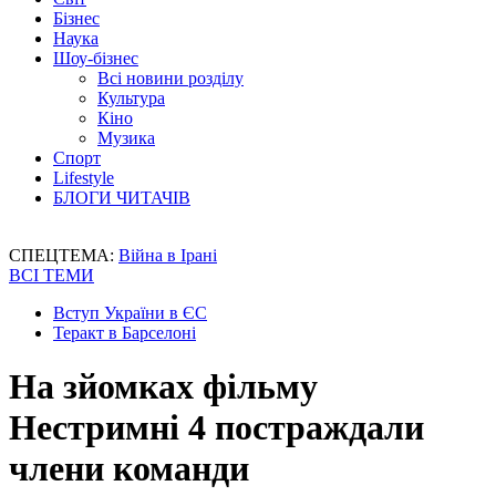
Бізнес
Наука
Шоу-бізнес
Всі новини розділу
Культура
Кіно
Музика
Спорт
Lifestyle
БЛОГИ ЧИТАЧІВ
СПЕЦТЕМА:
Війна в Ірані
ВСІ ТЕМИ
Вступ України в ЄС
Теракт в Барселоні
На зйомках фільму
Нестримні 4 постраждали
члени команди