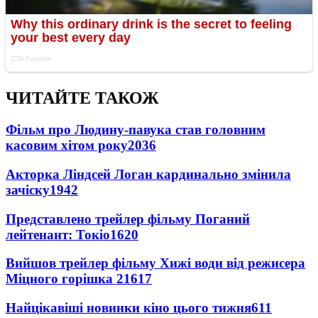
ЧИТАЙТЕ ТАКОЖ
Фільм про Людину-павука став головним
касовим хітом року
2036
Акторка Ліндсей Логан кардинально змінила
зачіску
1942
Представлено трейлер фільму Поганий
лейтенант: Токіо
1620
Вийшов трейлер фільму Хижі води від режисера
Міцного горішка 2
1617
Найцікавіші новинки кіно цього тижня
611