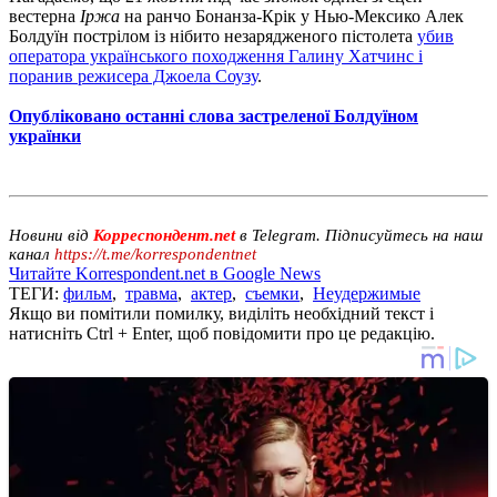
вестерна
Іржа
на ранчо Бонанза-Крік у Нью-Мексико Алек
Болдуїн пострілом із нібито незарядженого пістолета
убив
оператора українського походження Галину Хатчинс і
поранив режисера Джоела Соузу
.
Опубліковано останні слова застреленої Болдуїном
українки
Новини від
Корреспондент.net
в Telegram. Підписуйтесь на наш
канал
https://t.me/korrespondentnet
Читайте Korrespondent.net в Google News
ТЕГИ:
фильм
,
травма
,
актер
,
съемки
,
Неудержимые
Якщо ви помітили помилку, виділіть необхідний текст і
натисніть Ctrl + Enter, щоб повідомити про це редакцію.