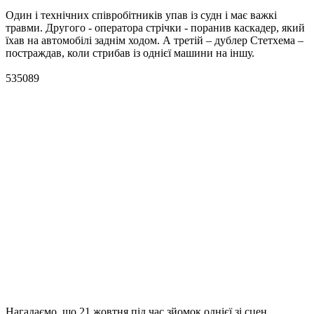
Один і технічних співробітників упав із судн і має важкі
травми. Другого - оператора стрічки - поранив каскадер, який
їхав на автомобілі заднім ходом. А третій – дублер Стетхема –
постраждав, коли стрибав із однієї машини на іншу.
Нагадаємо, що 21 жовтня під час зйомок однієї зі сцен