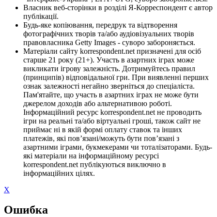
Власник веб-сторінки в розділі Я-Корреспондент є автор
публікації.
Будь-яке копіювання, передрук та відтворення
фотографічних творів та/або аудіовізуальних творів
правовласника Getty Images - суворо забороняється.
Матеріали сайту korrespondent.net призначені для осіб
старше 21 року (21+). Участь в азартних іграх може
викликати ігрову залежність. Дотримуйтесь правил
(принципів) відповідальної гри. При виявленні перших
ознак залежності негайно зверніться до спеціаліста.
Пам'ятайте, що участь в азартних іграх не може бути
джерелом доходів або альтернативою роботі.
Інформаційний ресурс korrespondent.net не проводить
ігри на реальні та/або віртуальні гроші, також сайт не
приймає ні в якій формі оплату ставок та інших
платежів, які пов’язані/можуть бути пов’язані з
азартними іграми, букмекерами чи тоталізаторами. Будь-
які матеріали на інформаційному ресурсі
korrespondent.net публікуються виключно в
інформаційних цілях.
X
Ошибка