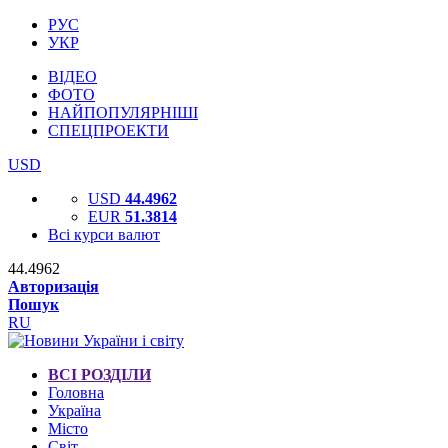
РУС
УКР
ВІДЕО
ФОТО
НАЙПОПУЛЯРНІШІ
СПЕЦПРОЕКТИ
USD
USD
44.4962
EUR
51.3814
Всі курси валют
44.4962
Авторизація
Пошук
RU
ВСІ РОЗДІЛИ
Головна
Україна
Місто
Світ