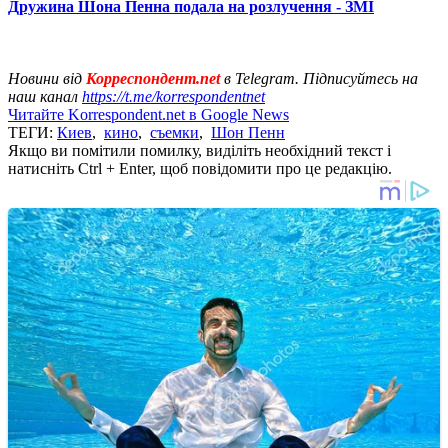
Дружина Шона Пенна подала на розлучення - ЗМІ
Новини від
Корреспондент.net
в Telegram. Підписуйтесь на
наш канал
https://t.me/korrespondentnet
Читайте Korrespondent.net в Google News
ТЕГИ:
Киев
,
кино
,
съемки
,
Шон Пенн
Якщо ви помітили помилку, виділіть необхідний текст і
натисніть Ctrl + Enter, щоб повідомити про це редакцію.