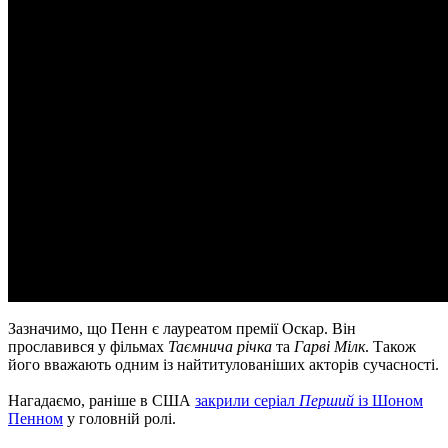
Зазначимо, що Пенн є лауреатом премії Оскар. Він
прославився у фільмах
Таємнича річка
та
Гарві Мілк
. Також
його вважають одним із найтитулованіших акторів сучасності.
Нагадаємо, раніше в США
закрили серіал
Перший
із Шоном
Пенном
у головній ролі.