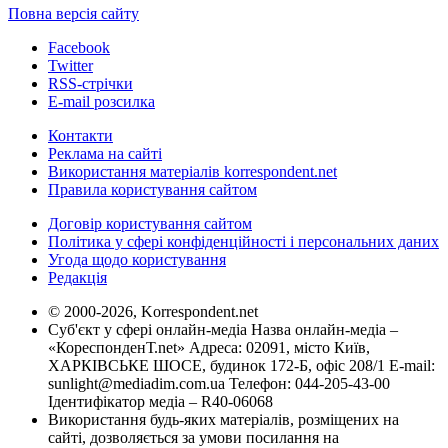
Повна версія сайту
Facebook
Twitter
RSS-стрічки
E-mail розсилка
Контакти
Реклама на сайті
Використання матеріалів korrespondent.net
Правила користування сайтом
Договір користування сайтом
Політика у сфері конфіденційності і персональних даних
Угода щодо користування
Редакція
© 2000-2026, Korrespondent.net
Суб'єкт у сфері онлайн-медіа Назва онлайн-медіа –
«КореспонденТ.net» Адреса: 02091, місто Київ,
ХАРКІВСЬКЕ ШОСЕ, будинок 172-Б, офіс 208/1 E-mail:
sunlight@mediadim.com.ua
Телефон: 044-205-43-00
Ідентифікатор медіа – R40-06068
Використання будь-яких матеріалів, розміщених на
сайті, дозволяється за умови посилання на