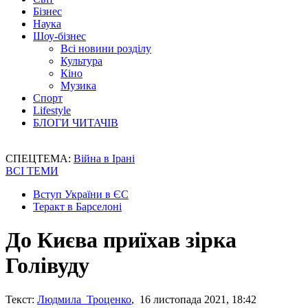
Бізнес
Наука
Шоу-бізнес
Всі новини розділу
Культура
Кіно
Музика
Спорт
Lifestyle
БЛОГИ ЧИТАЧІВ
СПЕЦТЕМА:
Війна в Ірані
ВСІ ТЕМИ
Вступ України в ЄС
Теракт в Барселоні
До Києва приїхав зірка
Голівуду
Текст:
Людмила Троценко
, 16 листопада 2021, 18:42