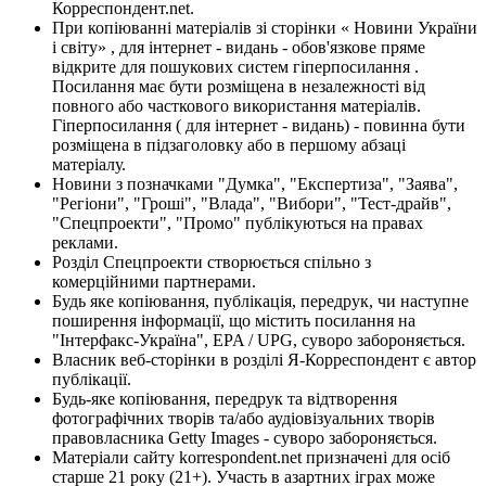
Корреспондент.net.
При копіюванні матеріалів зі сторінки « Новини України
і світу» , для інтернет - видань - обов'язкове пряме
відкрите для пошукових систем гіперпосилання .
Посилання має бути розміщена в незалежності від
повного або часткового використання матеріалів.
Гіперпосилання ( для інтернет - видань) - повинна бути
розміщена в підзаголовку або в першому абзаці
матеріалу.
Новини з позначками "Думка", "Експертиза", "Заява",
"Регіони", "Гроші", "Влада", "Вибори", "Тест-драйв",
"Спецпроекти", "Промо" публікуються на правах
реклами.
Розділ Спецпроекти створюється спільно з
комерційними партнерами.
Будь яке копіювання, публікація, передрук, чи наступне
поширення інформації, що містить посилання на
"Інтерфакс-Україна", EPA / UPG, суворо забороняється.
Власник веб-сторінки в розділі Я-Корреспондент є автор
публікації.
Будь-яке копіювання, передрук та відтворення
фотографічних творів та/або аудіовізуальних творів
правовласника Getty Images - суворо забороняється.
Матеріали сайту korrespondent.net призначені для осіб
старше 21 року (21+). Участь в азартних іграх може