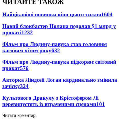
ЧИТАЙТЕ ТАКОЖ
Найцікавіші новинки кіно цього тижня
1604
Новий блокбастер Нолана подолав $1 млрд у
прокаті
1232
Фільм про Людину-павука став головним
касовим хітом року
632
Фільм про Людину-павука підкорює світовий
прокат
576
Акторка Ліндсей Логан кардинально змінила
зачіску
324
Культового Дракулу з Крістофером Лі
перевипустять із втраченими сценами
101
Читати коментарі