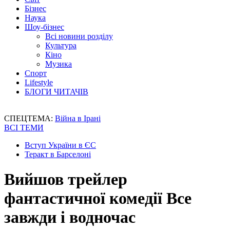
Бізнес
Наука
Шоу-бізнес
Всі новини розділу
Культура
Кіно
Музика
Спорт
Lifestyle
БЛОГИ ЧИТАЧІВ
СПЕЦТЕМА:
Війна в Ірані
ВСІ ТЕМИ
Вступ України в ЄС
Теракт в Барселоні
Вийшов трейлер
фантастичної комедії Все
завжди і водночас