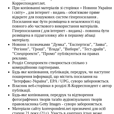
Корреспондент.net.
При копіюванні матеріалів зі сторінки « Новини України
і світу» , для інтернет - видань - обов'язкове пряме
відкрите для пошукових систем гіперпосилання .
Посилання має бути розміщена в незалежності від
повного або часткового використання матеріалів.
Гіперпосилання ( для інтернет - видань) - повинна бути
розміщена в підзаголовку або в першому абзаці
матеріалу.
Новини з позначками "Думка", "Експертиза", "Заява",
"Регіони", "Гроші", "Влада", "Вибори", "Тест-драйв",
"Спецпроекти", "Промо" публікуються на правах
реклами.
Розділ Спецпроекти створюється спільно з
комерційними партнерами.
Будь яке копіювання, публікація, передрук, чи наступне
поширення інформації, що містить посилання на
"Інтерфакс-Україна", EPA / UPG, суворо забороняється.
Власник веб-сторінки в розділі Я-Корреспондент є автор
публікації.
Будь-яке копіювання, передрук та відтворення
фотографічних творів та/або аудіовізуальних творів
правовласника Getty Images - суворо забороняється.
Матеріали сайту korrespondent.net призначені для осіб
старше 21 року (21+). Участь в азартних іграх може