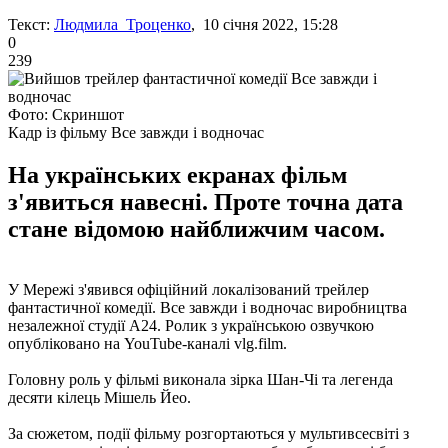
Текст:
Людмила Троценко
, 10 січня 2022, 15:28
0
239
Фото: Скриншот
Кадр із фільму Все завжди і водночас
На українських екранах фільм
з'явиться навесні. Проте точна дата
стане відомою найближчим часом.
У Мережі з'явився офіційний локалізований трейлер
фантастичної комедії. Все завжди і водночас виробництва
незалежної студії А24. Ролик з українською озвучкою
опубліковано на YouTube-каналі vlg.film.
Головну роль у фільмі виконала зірка Шан-Чі та легенда
десяти кілець Мішель Йео.
За сюжетом, події фільму розгортаються у мультивсесвіті з