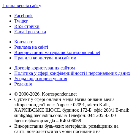
Повна версія сайту
Facebook
Twitter
RSS-стрічки
E-mail розсилка
Контакти
Реклама на сайті
Використання матеріалів korrespondent.net
Правила користування сайтом
Договір користування сайтом
Політика у сфері конфіденційності і персональних даних
Угода щодо користування
Редакція
© 2000-2026, Korrespondent.net
Суб'єкт у сфері онлайн-медіа Назва онлайн-медіа –
«КореспонденТ.net» Адреса: 02091, місто Київ,
ХАРКІВСЬКЕ ШОСЕ, будинок 172-Б, офіс 208/1 E-mail:
sunlight@mediadim.com.ua
Телефон: 044-205-43-00
Ідентифікатор медіа – R40-06068
Використання будь-яких матеріалів, розміщених на
сайті, дозволяється за умови посилання на