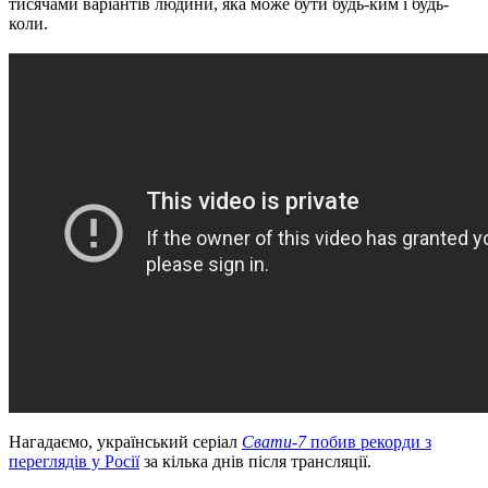
тисячами варіантів людини, яка може бути будь-ким і будь-
коли.
Нагадаємо, український серіал
Свати-7
побив рекорди з
переглядів у Росії
за кілька днів після трансляції.