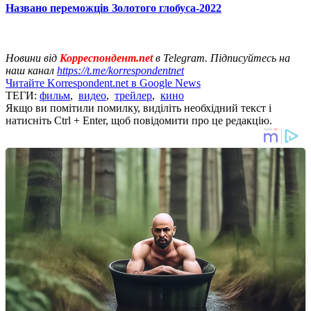
Названо переможців Золотого глобуса-2022
Новини від
Корреспондент.net
в Telegram. Підписуйтесь на
наш канал
https://t.me/korrespondentnet
Читайте Korrespondent.net в Google News
ТЕГИ:
фильм
,
видео
,
трейлер
,
кино
Якщо ви помітили помилку, виділіть необхідний текст і
натисніть Ctrl + Enter, щоб повідомити про це редакцію.