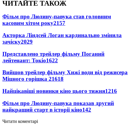
ЧИТАЙТЕ ТАКОЖ
Фільм про Людину-павука став головним
касовим хітом року
2157
Акторка Ліндсей Логан кардинально змінила
зачіску
2029
Представлено трейлер фільму Поганий
лейтенант: Токіо
1622
Вийшов трейлер фільму Хижі води від режисера
Міцного горішка 2
1618
Найцікавіші новинки кіно цього тижня
1216
Фільм про Людину-павука показав другий
найкращий старт в історії кіно
142
Читати коментарі