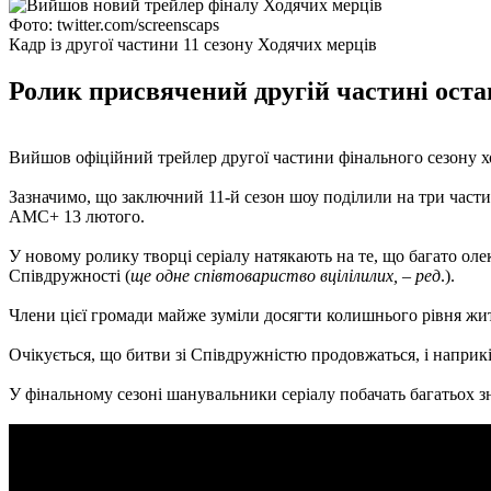
Фото: twitter.com/screenscaps
Кадр із другої частини 11 сезону Ходячих мерців
Ролик присвячений другій частині остан
Вийшов офіційний трейлер другої частини фінального сезону х
Зазначимо, що заключний 11-й сезон шоу поділили на три частин
AMC+ 13 лютого.
У новому ролику творці серіалу натякають на те, що багато оле
Співдружності (
ще одне співтовариство вцілілилих, – ред
.).
Члени цієї громади майже зуміли досягти колишнього рівня життя
Очікується, що битви зі Співдружністю продовжаться, і наприкі
У фінальному сезоні шанувальники серіалу побачать багатьох 