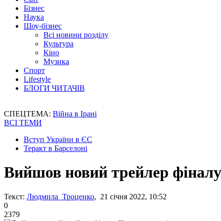
Бізнес
Наука
Шоу-бізнес
Всі новини розділу
Культура
Кіно
Музика
Спорт
Lifestyle
БЛОГИ ЧИТАЧІВ
СПЕЦТЕМА:
Війна в Ірані
ВСІ ТЕМИ
Вступ України в ЄС
Теракт в Барселоні
Вийшов новий трейлер фіналу
Текст:
Людмила Троценко
, 21 січня 2022, 10:52
0
2379