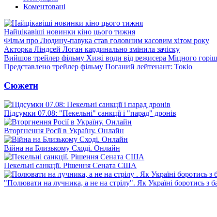
Коментовані
Найцікавіші новинки кіно цього тижня
Фільм про Людину-павука став головним касовим хітом року
Акторка Ліндсей Логан кардинально змінила зачіску
Вийшов трейлер фільму Хижі води від режисера Міцного горіш
Представлено трейлер фільму Поганий лейтенант: Токіо
Сюжети
Підсумки 07.08: "Пекельні" санкції і "парад" дронів
Вторгнення Росії в Україну. Онлайн
Війна на Близькому Сході. Онлайн
Пекельні санкції. Рішення Сената США
"Полювати на лучника, а не на стрілу". Як Україні боротись з 