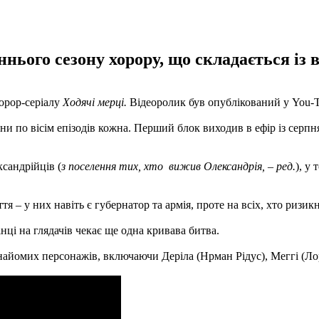
нього сезону хорору, що складається із в
орор-серіалу
Ходячі мерці.
Відеоролик був опублікований у You-Т
и по вісім епізодів кожна. Перший блок виходив в ефір із серпня
ксандрійців (
з поселення тих, хто вижив Олександрія, – ред.
), у
 – у них навіть є губернатор та армія, проте на всіх, хто ризикн
нці на глядачів чекає ще одна кривава битва.
знайомих персонажів, включаючи Деріла (Нрман Рідус), Меггі (Л