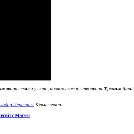
живання людей у ​​світі, повному зомбі, створений Френком Дара
лодар Перстнів:
Кільця влади.
сесвіту Marvel