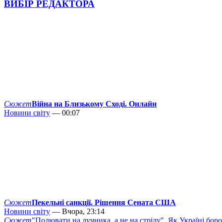
ВИБІР РЕДАКТОРА
Сюжет
Війна на Близькому Сході. Онлайн
Новини світу
— 00:07
Сюжет
Пекельні санкції. Рішення Сената США
Новини світу
— Вчора, 23:14
Сюжет
"Полювати на лучника, а не на стрілу". Як Україні бор