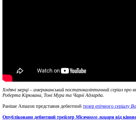
Ходячі мерці – американський постапокаліптичний серіал про ви
Роберта Кіркмана, Тоні Мура та Чарлі Адларда.
Раніше Amazon представив дебютний
тизер епічного серіалу
Во
Опубліковано дебютний трейлер
Місячного лицар
я від кінов