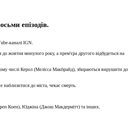
осьми епізодів.
ube-каналі IGN.
 до жовтня минулого року, а прем'єра другого відбудеться на
 тому числі Керол (Мелісса Макбрайд), збираються вирушити до
е наблизитися до міста, чекає смерть.
орен Коен), Юджіна (Джош Макдермітт) та інших.