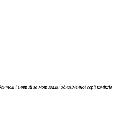
бонтом і знятий за мотивами однойменної серії коміксів