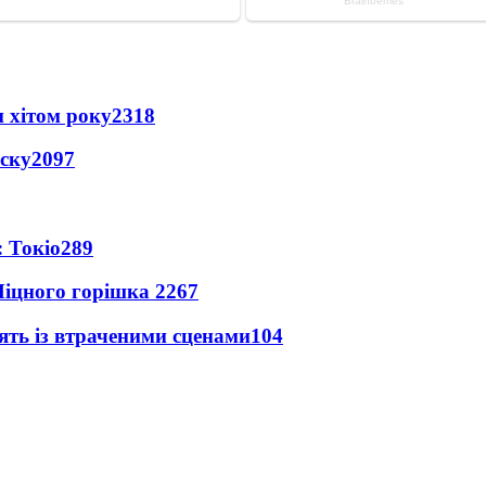
 хітом року
2318
іску
2097
 Токіо
289
іцного горішка 2
267
ять із втраченими сценами
104