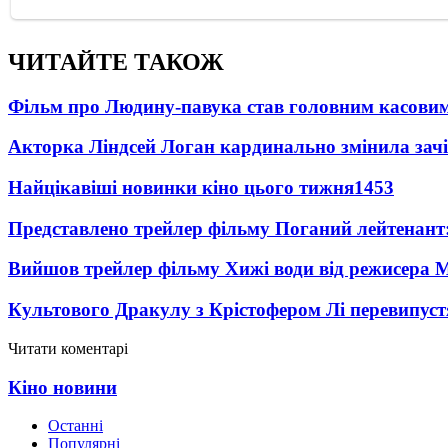
ЧИТАЙТЕ ТАКОЖ
Фільм про Людину-павука став головним касовим
Акторка Ліндсей Логан кардинально змінила зач
Найцікавіші новинки кіно цього тижня
1453
Представлено трейлер фільму Поганий лейтенант:
Вийшов трейлер фільму Хижі води від режисера М
Культового Дракулу з Крістофером Лі перевипуст
Читати коментарі
Кіно новини
Останні
Популярні