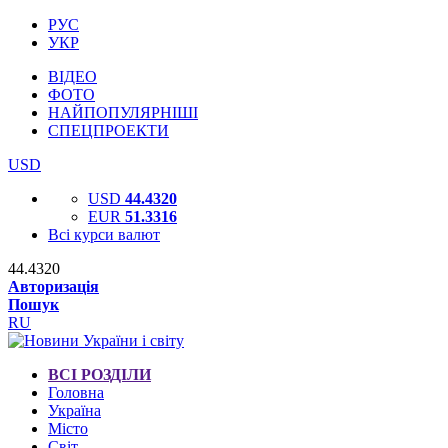
РУС
УКР
ВІДЕО
ФОТО
НАЙПОПУЛЯРНІШІ
СПЕЦПРОЕКТИ
USD
USD
44.4320
EUR
51.3316
Всі курси валют
44.4320
Авторизація
Пошук
RU
ВСІ РОЗДІЛИ
Головна
Україна
Місто
Світ