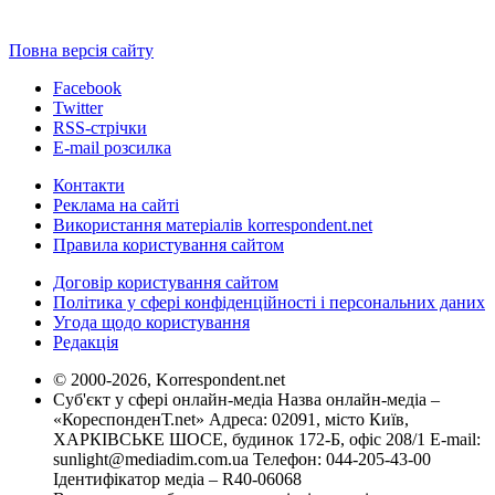
Повна версія сайту
Facebook
Twitter
RSS-стрічки
E-mail розсилка
Контакти
Реклама на сайті
Використання матеріалів korrespondent.net
Правила користування сайтом
Договір користування сайтом
Політика у сфері конфіденційності і персональних даних
Угода щодо користування
Редакція
© 2000-2026, Korrespondent.net
Суб'єкт у сфері онлайн-медіа Назва онлайн-медіа –
«КореспонденТ.net» Адреса: 02091, місто Київ,
ХАРКІВСЬКЕ ШОСЕ, будинок 172-Б, офіс 208/1 E-mail:
sunlight@mediadim.com.ua
Телефон: 044-205-43-00
Ідентифікатор медіа – R40-06068