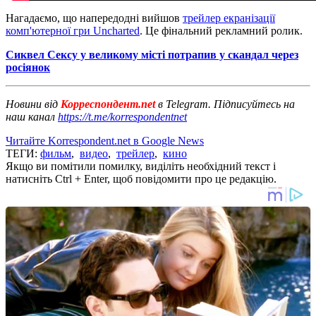
Нагадаємо, що напередодні вийшов
трейлер екранізації
комп'ютерної гри Uncharted
. Це фінальний рекламний ролик.
Сиквел Сексу у великому місті потрапив у скандал через
росіянок
Новини від
Корреспондент.net
в Telegram. Підписуйтесь на
наш канал
https://t.me/korrespondentnet
Читайте Korrespondent.net в Google News
ТЕГИ:
фильм
,
видео
,
трейлер
,
кино
Якщо ви помітили помилку, виділіть необхідний текст і
натисніть Ctrl + Enter, щоб повідомити про це редакцію.