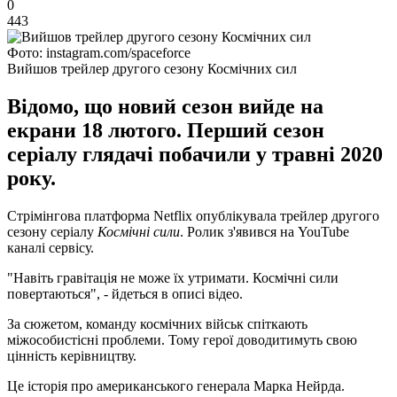
0
443
Фото: instagram.com/spaceforce
Вийшов трейлер другого сезону Космічних сил
Відомо, що новий сезон вийде на
екрани 18 лютого. Перший сезон
серіалу глядачі побачили у травні 2020
року.
Стрімінгова платформа Netflix опублікувала трейлер другого
сезону серіалу
Космічні сили
. Ролик з'явився на YouTube
каналі сервісу.
"Навіть гравітація не може їх утримати. Космічні сили
повертаються", - йдеться в описі відео.
За сюжетом, команду космічних військ спіткають
міжособистісні проблеми. Тому герої доводитимуть свою
цінність керівництву.
Це історія про американського генерала Марка Нейрда.