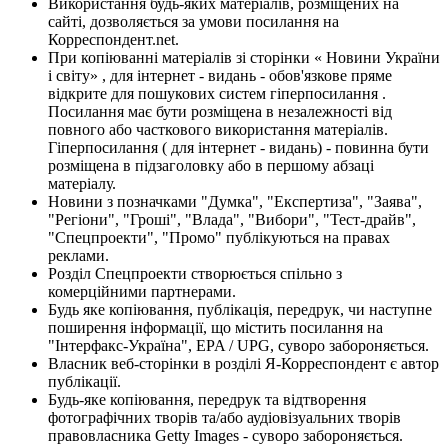
Використання будь-яких матеріалів, розміщених на
сайті, дозволяється за умови посилання на
Корреспондент.net.
При копіюванні матеріалів зі сторінки « Новини України
і світу» , для інтернет - видань - обов'язкове пряме
відкрите для пошукових систем гіперпосилання .
Посилання має бути розміщена в незалежності від
повного або часткового використання матеріалів.
Гіперпосилання ( для інтернет - видань) - повинна бути
розміщена в підзаголовку або в першому абзаці
матеріалу.
Новини з позначками "Думка", "Експертиза", "Заява",
"Регіони", "Гроші", "Влада", "Вибори", "Тест-драйв",
"Спецпроекти", "Промо" публікуються на правах
реклами.
Розділ Спецпроекти створюється спільно з
комерційними партнерами.
Будь яке копіювання, публікація, передрук, чи наступне
поширення інформації, що містить посилання на
"Інтерфакс-Україна", EPA / UPG, суворо забороняється.
Власник веб-сторінки в розділі Я-Корреспондент є автор
публікації.
Будь-яке копіювання, передрук та відтворення
фотографічних творів та/або аудіовізуальних творів
правовласника Getty Images - суворо забороняється.