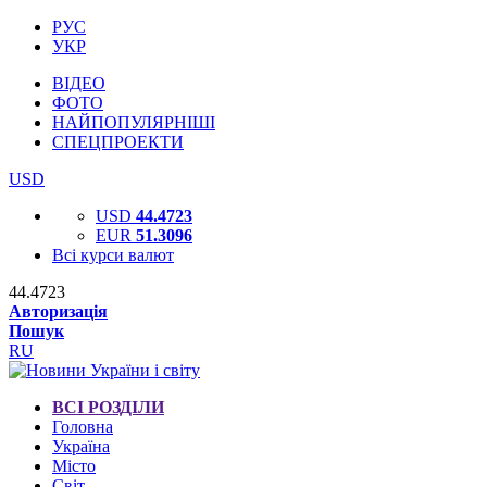
РУС
УКР
ВІДЕО
ФОТО
НАЙПОПУЛЯРНІШІ
СПЕЦПРОЕКТИ
USD
USD
44.4723
EUR
51.3096
Всі курси валют
44.4723
Авторизація
Пошук
RU
ВСІ РОЗДІЛИ
Головна
Україна
Місто
Світ