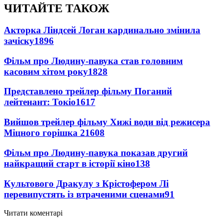
ЧИТАЙТЕ ТАКОЖ
Акторка Ліндсей Логан кардинально змінила
зачіску
1896
Фільм про Людину-павука став головним
касовим хітом року
1828
Представлено трейлер фільму Поганий
лейтенант: Токіо
1617
Вийшов трейлер фільму Хижі води від режисера
Міцного горішка 2
1608
Фільм про Людину-павука показав другий
найкращий старт в історії кіно
138
Культового Дракулу з Крістофером Лі
перевипустять із втраченими сценами
91
Читати коментарі