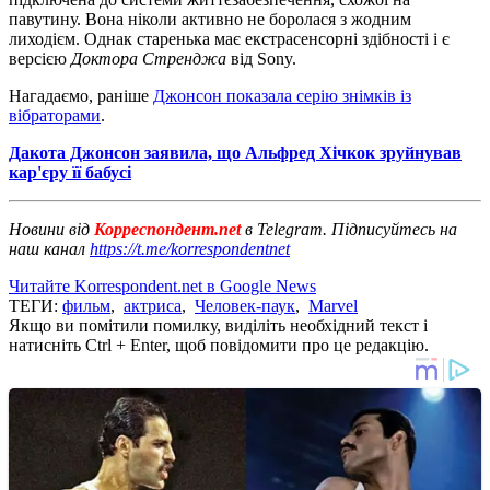
павутину. Вона ніколи активно не боролася з жодним
лиходієм. Однак старенька має екстрасенсорні здібності і є
версією
Доктора Стренджа
від Sony.
Нагадаємо, раніше
Джонсон показала серію знімків із
вібраторами
.
Дакота Джонсон заявила, що Альфред Хічкок зруйнував
кар'єру її бабусі
Новини від
Корреспондент.net
в Telegram. Підписуйтесь на
наш канал
https://t.me/korrespondentnet
Читайте Korrespondent.net в Google News
ТЕГИ:
фильм
,
актриса
,
Человек-паук
,
Marvel
Якщо ви помітили помилку, виділіть необхідний текст і
натисніть Ctrl + Enter, щоб повідомити про це редакцію.