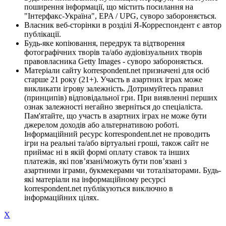
поширення інформації, що містить посилання на
"Інтерфакс-Україна", EPA / UPG, суворо забороняється.
Власник веб-сторінки в розділі Я-Корреспондент є автор
публікації.
Будь-яке копіювання, передрук та відтворення
фотографічних творів та/або аудіовізуальних творів
правовласника Getty Images - суворо забороняється.
Матеріали сайту korrespondent.net призначені для осіб
старше 21 року (21+). Участь в азартних іграх може
викликати ігрову залежність. Дотримуйтесь правил
(принципів) відповідальної гри. При виявленні перших
ознак залежності негайно зверніться до спеціаліста.
Пам'ятайте, що участь в азартних іграх не може бути
джерелом доходів або альтернативою роботі.
Інформаційний ресурс korrespondent.net не проводить
ігри на реальні та/або віртуальні гроші, також сайт не
приймає ні в якій формі оплату ставок та інших
платежів, які пов’язані/можуть бути пов’язані з
азартними іграми, букмекерами чи тоталізаторами. Будь-
які матеріали на інформаційному ресурсі
korrespondent.net публікуються виключно в
інформаційних цілях.
X