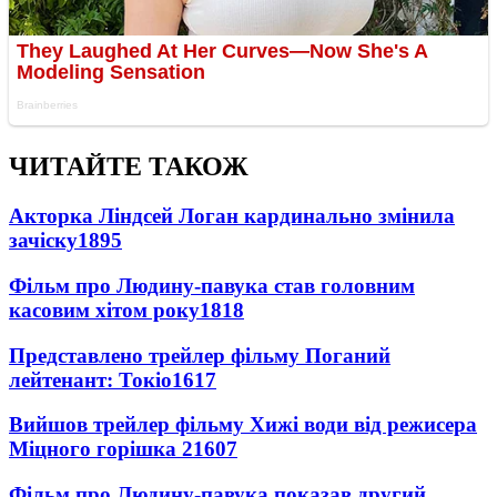
ЧИТАЙТЕ ТАКОЖ
Акторка Ліндсей Логан кардинально змінила
зачіску
1895
Фільм про Людину-павука став головним
касовим хітом року
1818
Представлено трейлер фільму Поганий
лейтенант: Токіо
1617
Вийшов трейлер фільму Хижі води від режисера
Міцного горішка 2
1607
Фільм про Людину-павука показав другий