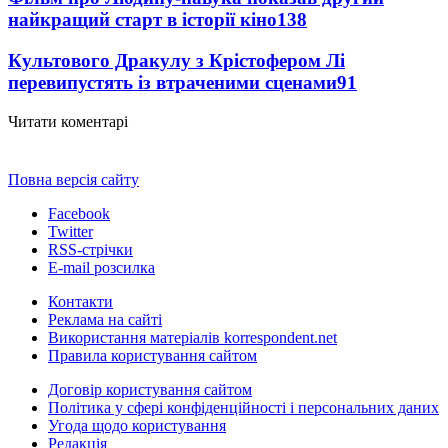
найкращий старт в історії кіно
138
Культового Дракулу з Крістофером Лі
перевипустять із втраченими сценами
91
Читати коментарі
Повна версія сайту
Facebook
Twitter
RSS-стрічки
E-mail розсилка
Контакти
Реклама на сайті
Використання матеріалів korrespondent.net
Правила користування сайтом
Договір користування сайтом
Політика у сфері конфіденційності і персональних даних
Угода щодо користування
Редакція