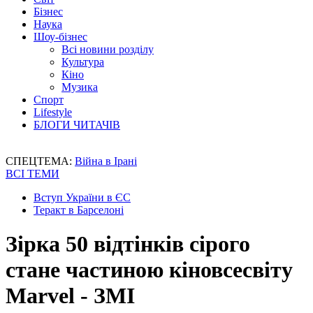
Бізнес
Наука
Шоу-бізнес
Всі новини розділу
Культура
Кіно
Музика
Спорт
Lifestyle
БЛОГИ ЧИТАЧІВ
СПЕЦТЕМА:
Війна в Ірані
ВСІ ТЕМИ
Вступ України в ЄС
Теракт в Барселоні
Зірка 50 відтінків сірого
стане частиною кіновсесвіту
Marvel - ЗМІ