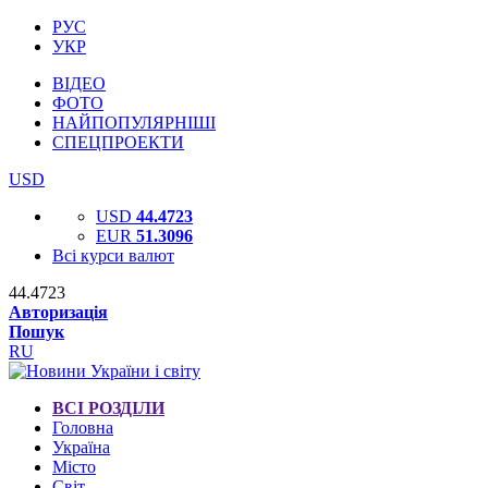
РУС
УКР
ВІДЕО
ФОТО
НАЙПОПУЛЯРНІШІ
СПЕЦПРОЕКТИ
USD
USD
44.4723
EUR
51.3096
Всі курси валют
44.4723
Авторизація
Пошук
RU
ВСІ РОЗДІЛИ
Головна
Україна
Місто
Світ