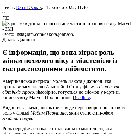
Текст:
Катя Юськів
, 4 лютого 2022, 11:40
0
733
Фото: instagram.com/dakota.johnson._
Дакота Джонсон
Є інформація, що вона зіграє роль
жінки похилого віку з міастенією із
екстрасенсорними здібностями.
Американська актриса і модель Дакота Джонсон, яка
прославилася роллю Анастейші Стіл у фільмі
П'ятдесят
відтінків сірого
, ймовірно, готується до зйомок у картині
кіновсесвіту Marvel. Про це пише
Deadline
.
Видання зазначає, що актриса веде переговори про головну
роль у фільмі
Мадам Павутина
, який стане спін-офом
Людини-павука
.
Роль передбачає показ літньої жінки з міастенією, яка
підключена до системи життєзабезпечення, схожої на