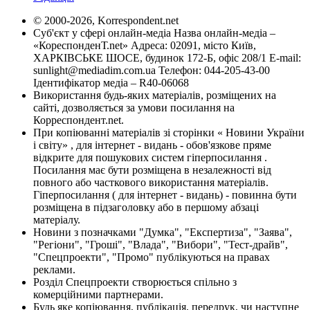
© 2000-2026, Korrespondent.net
Суб'єкт у сфері онлайн-медіа Назва онлайн-медіа –
«КореспонденТ.net» Адреса: 02091, місто Київ,
ХАРКІВСЬКЕ ШОСЕ, будинок 172-Б, офіс 208/1 E-mail:
sunlight@mediadim.com.ua
Телефон: 044-205-43-00
Ідентифікатор медіа – R40-06068
Використання будь-яких матеріалів, розміщених на
сайті, дозволяється за умови посилання на
Корреспондент.net.
При копіюванні матеріалів зі сторінки « Новини України
і світу» , для інтернет - видань - обов'язкове пряме
відкрите для пошукових систем гіперпосилання .
Посилання має бути розміщена в незалежності від
повного або часткового використання матеріалів.
Гіперпосилання ( для інтернет - видань) - повинна бути
розміщена в підзаголовку або в першому абзаці
матеріалу.
Новини з позначками "Думка", "Експертиза", "Заява",
"Регіони", "Гроші", "Влада", "Вибори", "Тест-драйв",
"Спецпроекти", "Промо" публікуються на правах
реклами.
Розділ Спецпроекти створюється спільно з
комерційними партнерами.
Будь яке копіювання, публікація, передрук, чи наступне