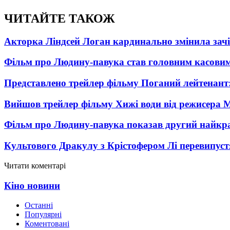
ЧИТАЙТЕ ТАКОЖ
Акторка Ліндсей Логан кардинально змінила зач
Фільм про Людину-павука став головним касовим
Представлено трейлер фільму Поганий лейтенант:
Вийшов трейлер фільму Хижі води від режисера М
Фільм про Людину-павука показав другий найкращ
Культового Дракулу з Крістофером Лі перевипуст
Читати коментарі
Кіно новини
Останні
Популярні
Коментовані