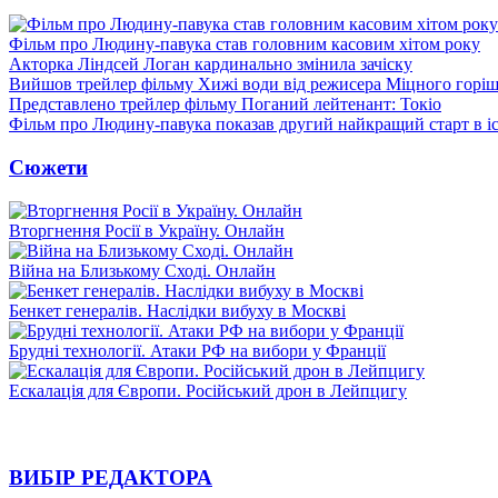
Фільм про Людину-павука став головним касовим хітом року
Акторка Ліндсей Логан кардинально змінила зачіску
Вийшов трейлер фільму Хижі води від режисера Міцного горіш
Представлено трейлер фільму Поганий лейтенант: Токіо
Фільм про Людину-павука показав другий найкращий старт в іст
Сюжети
Вторгнення Росії в Україну. Онлайн
Війна на Близькому Сході. Онлайн
Бенкет генералів. Наслідки вибуху в Москві
Брудні технології. Атаки РФ на вибори у Франції
Ескалація для Європи. Російський дрон в Лейпцигу
ВИБІР РЕДАКТОРА