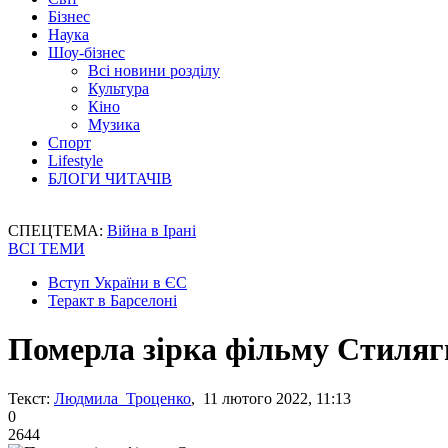
Бізнес
Наука
Шоу-бізнес
Всі новини розділу
Культура
Кіно
Музика
Спорт
Lifestyle
БЛОГИ ЧИТАЧІВ
СПЕЦТЕМА:
Війна в Ірані
ВСІ ТЕМИ
Вступ України в ЄС
Теракт в Барселоні
Померла зірка фільму Стиляг
Текст:
Людмила Троценко
, 11 лютого 2022, 11:13
0
2644