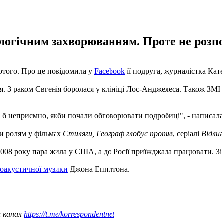
ологічним захворюванням. Проте не роз
ютого. Про це повідомила у
Facebook
її подруга, журналістка Кат
 З раком Євгенія боролася у клініці Лос-Анджелеса. Також ЗМІ 
ло б неприємно, якби почали обговорювати подробиці", - написала
и ролям у фільмах
Стиляги,
Географ глобус пропив
, серіалі
Відли
2008 року пара жила у США, а до Росії приїжджала працювати. З
роакустичної музики
Джона Епплтона.
ш канал
https://t.me/korrespondentnet