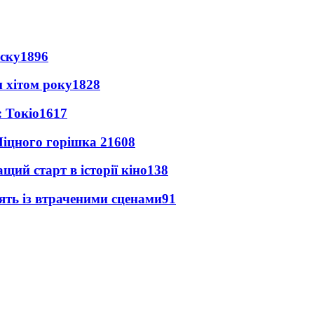
іску
1896
 хітом року
1828
 Токіо
1617
іцного горішка 2
1608
ий старт в історії кіно
138
ять із втраченими сценами
91