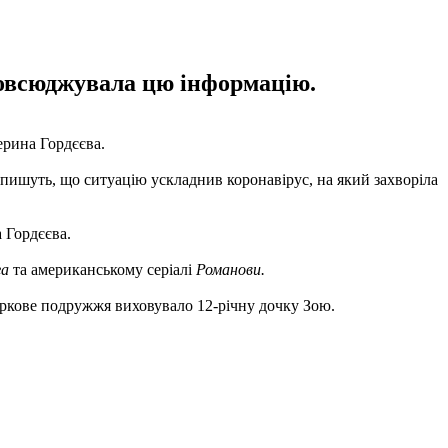
повсюджувала цю інформацію.
ерина Гордєєва.
пишуть, що ситуацію ускладнив коронавірус, на який захворіла
 Гордєєва.
га
та американському серіалі
Романови.
іркове подружжя виховувало 12-річну дочку Зою.