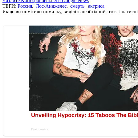
Читайте Korrespondent.net в Google News
ТЕГИ:
Россия
,
Лос-Анджелес
,
смерть
,
актриса
Якщо ви помітили помилку, виділіть необхідний текст і натисніт