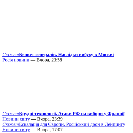
Сюжет
Бенкет генералів. Наслідки вибуху в Москві
Росія новини
— Вчора, 23:58
Сюжет
Брудні технології. Атаки РФ на вибори у Франції
Новини світу
— Вчора, 23:39
Сюжет
Ескалація для Європи. Російський дрон в Лейпцигу
Новини світу
— Вчора, 17:07