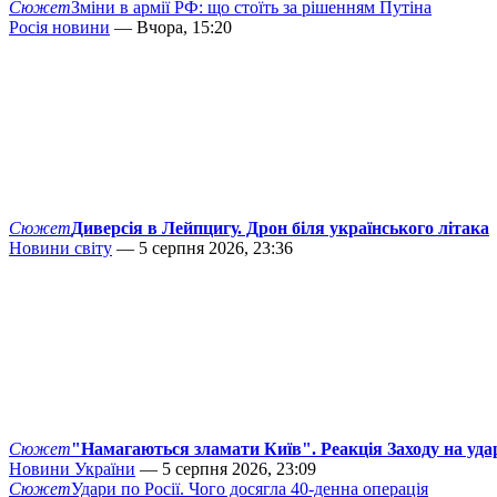
Сюжет
Зміни в армії РФ: що стоїть за рішенням Путіна
Росія новини
— Вчора, 15:20
Сюжет
Диверсія в Лейпцигу. Дрон біля українського літака
Новини світу
— 5 серпня 2026, 23:36
Сюжет
"Намагаються зламати Київ". Реакція Заходу на уда
Новини України
— 5 серпня 2026, 23:09
Сюжет
Удари по Росії. Чого досягла 40-денна операція