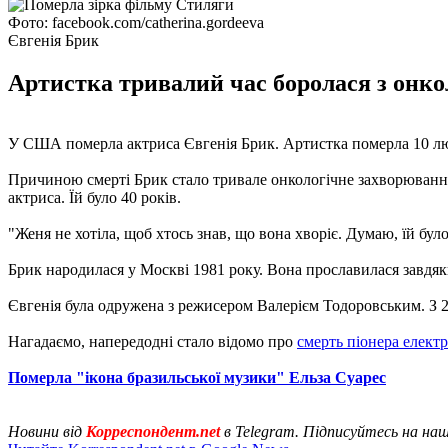
Фото: facebook.com/catherina.gordeeva
Євгенія Брик
Артистка тривалий час боролася з онк
У США померла актриса Євгенія Брик. Артистка померла 10 л
Причиною смерті Брик стало тривале онкологічне захворювання.
актриса. Їй було 40 років.
"Женя не хотіла, щоб хтось знав, що вона хворіє. Думаю, їй бу
Брик народилася у Москві 1981 року. Вона прославилася завдяк
Євгенія була одружена з режисером Валерієм Тодоровським. З 
Нагадаємо, напередодні стало відомо про
смерть піонера елект
Померла "ікона бразильської музики" Ельза Суарес
Новини від
Корреспондент.net
в Telegram. Підписуйтесь на на