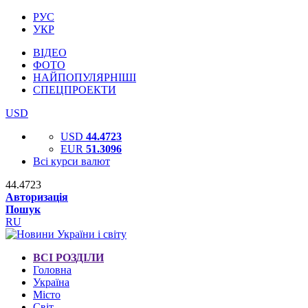
РУС
УКР
ВІДЕО
ФОТО
НАЙПОПУЛЯРНІШІ
СПЕЦПРОЕКТИ
USD
USD
44.4723
EUR
51.3096
Всі курси валют
44.4723
Авторизація
Пошук
RU
ВСІ РОЗДІЛИ
Головна
Україна
Місто
Світ