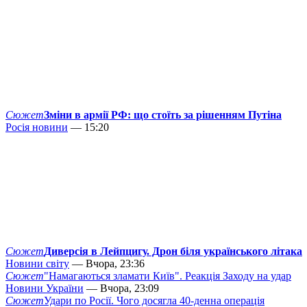
Сюжет
Зміни в армії РФ: що стоїть за рішенням Путіна
Росія новини
— 15:20
Сюжет
Диверсія в Лейпцигу. Дрон біля українського літака
Новини світу
— Вчора, 23:36
Сюжет
"Намагаються зламати Київ". Реакція Заходу на удар
Новини України
— Вчора, 23:09
Сюжет
Удари по Росії. Чого досягла 40-денна операція