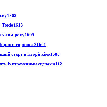
іску
1863
 Токіо
1613
 хітом року
1609
іцного горішка 2
1601
ий старт в історії кіно
1580
ять із втраченими сценами
112