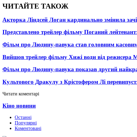
ЧИТАЙТЕ ТАКОЖ
Акторка Ліндсей Логан кардинально змінила зач
Представлено трейлер фільму Поганий лейтенант:
Фільм про Людину-павука став головним касовим
Вийшов трейлер фільму Хижі води від режисера М
Фільм про Людину-павука показав другий найкращ
Культового Дракулу з Крістофером Лі перевипуст
Читати коментарі
Кіно новини
Останні
Популярні
Коментовані