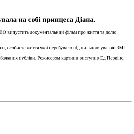
увала на собі принцеса Діана.
а HBO випустить документальний фільм про життя та долю
еси, особисте життя якої перебувало під пильною увагою ЗМІ.
і бажання публіки. Режисером картини виступив Ед Перкінс,