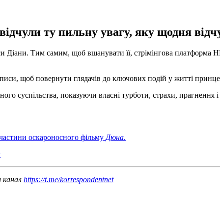
відчули ту пильну увагу, яку щодня відч
цеси Діани. Тим самим, щоб вшанувати її, стрімінгова платформ
озаписи, щоб повернути глядачів до ключових подій у житті принц
ого суспільства, показуючи власні турботи, страхи, прагнення 
 частини оскароносного фільму
Дюна
.
и
ш канал
https://t.me/korrespondentnet