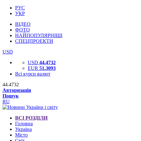
РУС
УКР
ВІДЕО
ФОТО
НАЙПОПУЛЯРНІШІ
СПЕЦПРОЕКТИ
USD
USD
44.4732
EUR
51.3093
Всі курси валют
44.4732
Авторизація
Пошук
RU
ВСІ РОЗДІЛИ
Головна
Україна
Місто
Світ