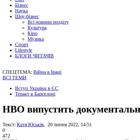
Бізнес
Наука
Шоу-бізнес
Всі новини розділу
Культура
Кіно
Музика
Спорт
Lifestyle
БЛОГИ ЧИТАЧІВ
СПЕЦТЕМА:
Війна в Ірані
ВСІ ТЕМИ
Вступ України в ЄС
Теракт в Барселоні
HBO випустить документальн
Текст:
Катя Юськів
, 20 липня 2022, 14:51
0
472