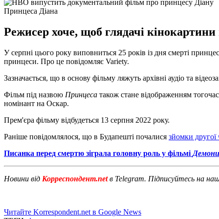
Принцеса Діана
Режисер хоче, щоб глядачі кінокартини 
У серпні цього року виповниться 25 років із дня смерті прин
принцеси. Про це повідомляє Variety.
Зазначається, що в основу фільму ляжуть архівні аудіо та віде
Фільм під назвою
Принцеса
також стане відображенням тогочасн
номінант на Оскар.
Прем'єра фільму відбудеться 13 серпня 2022 року.
Раніше повідомлялося, що в Будапешті почалися
зйомки другої
Писанка перед смертю зіграла головну роль у фільмі
Демон
Новини від
Корреспондент.net
в Telegram. Підписуйтесь на на
Читайте Korrespondent.net в Google News