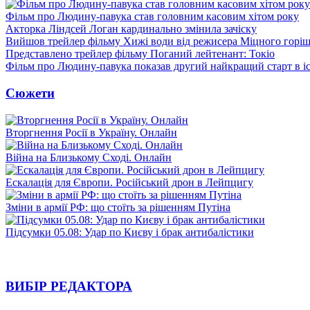
Фільм про Людину-павука став головним касовим хітом року
Акторка Ліндсей Логан кардинально змінила зачіску
Вийшов трейлер фільму Хижі води від режисера Міцного горіш
Представлено трейлер фільму Поганий лейтенант: Токіо
Фільм про Людину-павука показав другий найкращий старт в іст
Сюжети
Вторгнення Росії в Україну. Онлайн
Війна на Близькому Сході. Онлайн
Ескалація для Європи. Російський дрон в Лейпцигу
Зміни в армії РФ: що стоїть за рішенням Путіна
Підсумки 05.08: Удар по Києву і брак антибалістики
ВИБІР РЕДАКТОРА