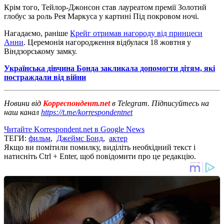
Крім того, Тейлор-Джонсон став лауреатом премії Золотий
глобус за роль Рея Маркуса у картині Під покровом ночі.
Нагадаємо, раніше
Крейг отримав нагороду від принцеси
Анни
. Церемонія нагородження відбулася 18 жовтня у
Віндзорському замку.
Українська дівчина Бонда закликала допомогти дітям, які
постраждали від війни
Новини від
Корреспондент.net
в Telegram. Підписуйтесь на
наш канал
https://t.me/korrespondentnet
Читайте Korrespondent.net в Google News
ТЕГИ:
фильм
,
Джеймс Бонд
,
актер
Якщо ви помітили помилку, виділіть необхідний текст і
натисніть Ctrl + Enter, щоб повідомити про це редакцію.