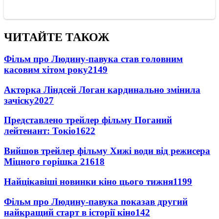
ЧИТАЙТЕ ТАКОЖ
Фільм про Людину-павука став головним
касовим хітом року
2149
Акторка Ліндсей Логан кардинально змінила
зачіску
2027
Представлено трейлер фільму Поганий
лейтенант: Токіо
1622
Вийшов трейлер фільму Хижі води від режисера
Міцного горішка 2
1618
Найцікавіші новинки кіно цього тижня
1199
Фільм про Людину-павука показав другий
найкращий старт в історії кіно
142