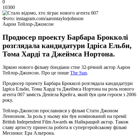
0
10300
Фото: instagram.com/aarontaylorjohnson
Аарон Тейлор-Джонсон
Продюсер проекту Барбара Брокколі
розглядала кандидатури Ідріса Ельби,
Тома Харді та Джеймса Нортона.
Зіркою нового фільму бондіани стне 32-річний актор Аарон
Тейлор-Джонсон. Про це пише
The Sun
.
Продюсер проекту Барбара Брокколі розглядала кандидатури
Ідріса Ельби, Тома Харді та Джеймса Нортона на роль нового
агента 007 замість Деніела Крейга, який був цим героєм з 2006
року.
Тейлор-Джонсон прославився у фільмі Стати Джоном
Ленноном. За роль у ньому він був номінований на премії
British Independent Film Awards як Найкращий актор. Також
славу артисту принесла робота в супергеройському фільмі
Месники: Ера Альтрона.