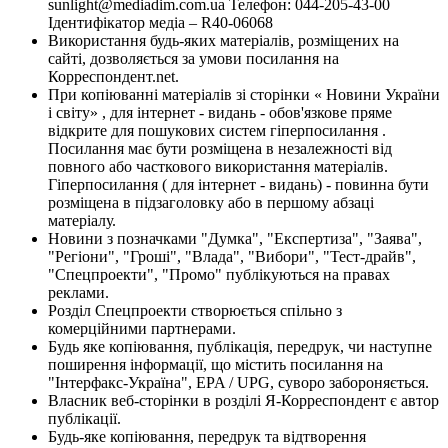
sunlight@mediadim.com.ua
Телефон: 044-205-43-00
Ідентифікатор медіа – R40-06068
Використання будь-яких матеріалів, розміщених на
сайті, дозволяється за умови посилання на
Корреспондент.net.
При копіюванні матеріалів зі сторінки « Новини України
і світу» , для інтернет - видань - обов'язкове пряме
відкрите для пошукових систем гіперпосилання .
Посилання має бути розміщена в незалежності від
повного або часткового використання матеріалів.
Гіперпосилання ( для інтернет - видань) - повинна бути
розміщена в підзаголовку або в першому абзаці
матеріалу.
Новини з позначками "Думка", "Експертиза", "Заява",
"Регіони", "Гроші", "Влада", "Вибори", "Тест-драйв",
"Спецпроекти", "Промо" публікуються на правах
реклами.
Розділ Спецпроекти створюється спільно з
комерційними партнерами.
Будь яке копіювання, публікація, передрук, чи наступне
поширення інформації, що містить посилання на
"Інтерфакс-Україна", EPA / UPG, суворо забороняється.
Власник веб-сторінки в розділі Я-Корреспондент є автор
публікації.
Будь-яке копіювання, передрук та відтворення