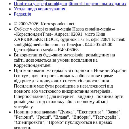
Політика у сфері конфіденційності і персональних даних
Угода щодо користування
Редакція
© 2000-2026, Korrespondent.net
Суб'єкт у сфері онлайн-медіа Назва онлайн-медіа –
«КореспонденТ.net» Адреса: 02091, місто Київ,
ХАРКІВСЬКЕ ШОСЕ, будинок 172-Б, офіс 208/1 E-mail:
sunlight@mediadim.com.ua
Телефон: 044-205-43-00
Ідентифікатор медіа – R40-06068
Використання будь-яких матеріалів, розміщених на
сайті, дозволяється за умови посилання на
Корреспондент.net.
При копіюванні матеріалів зі сторінки « Новини України
і світу» , для інтернет - видань - обов'язкове пряме
відкрите для пошукових систем гіперпосилання .
Посилання має бути розміщена в незалежності від
повного або часткового використання матеріалів.
Гіперпосилання ( для інтернет - видань) - повинна бути
розміщена в підзаголовку або в першому абзаці
матеріалу.
Новини з позначками "Думка", "Експертиза", "Заява",
"Регіони", "Гроші", "Влада", "Вибори", "Тест-драйв",
"Спецпроекти", "Промо" публікуються на правах
реклами.