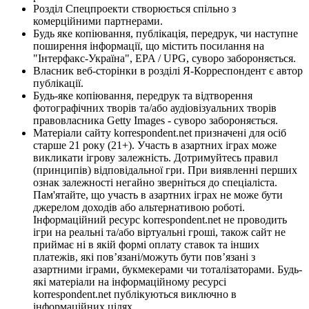
Розділ Спецпроекти створюється спільно з
комерційними партнерами.
Будь яке копіювання, публікація, передрук, чи наступне
поширення інформації, що містить посилання на
"Інтерфакс-Україна", EPA / UPG, суворо забороняється.
Власник веб-сторінки в розділі Я-Корреспондент є автор
публікації.
Будь-яке копіювання, передрук та відтворення
фотографічних творів та/або аудіовізуальних творів
правовласника Getty Images - суворо забороняється.
Матеріали сайту korrespondent.net призначені для осіб
старше 21 року (21+). Участь в азартних іграх може
викликати ігрову залежність. Дотримуйтесь правил
(принципів) відповідальної гри. При виявленні перших
ознак залежності негайно зверніться до спеціаліста.
Пам'ятайте, що участь в азартних іграх не може бути
джерелом доходів або альтернативою роботі.
Інформаційний ресурс korrespondent.net не проводить
ігри на реальні та/або віртуальні гроші, також сайт не
приймає ні в якій формі оплату ставок та інших
платежів, які пов’язані/можуть бути пов’язані з
азартними іграми, букмекерами чи тоталізаторами. Будь-
які матеріали на інформаційному ресурсі
korrespondent.net публікуються виключно в
інформаційних цілях.