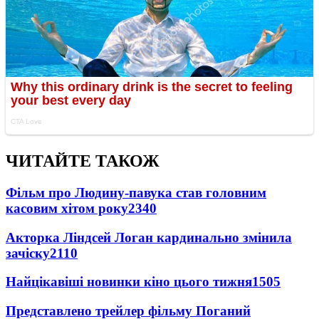
ЧИТАЙТЕ ТАКОЖ
Фільм про Людину-павука став головним
касовим хітом року
2340
Акторка Ліндсей Логан кардинально змінила
зачіску
2110
Найцікавіші новинки кіно цього тижня
1505
Представлено трейлер фільму Поганий