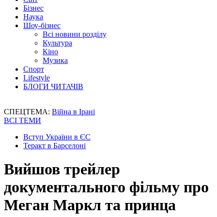
Бізнес
Наука
Шоу-бізнес
Всі новини розділу
Культура
Кіно
Музика
Спорт
Lifestyle
БЛОГИ ЧИТАЧІВ
СПЕЦТЕМА:
Війна в Ірані
ВСІ ТЕМИ
Вступ України в ЄС
Теракт в Барселоні
Вийшов трейлер
документального фільму про
Меган Маркл та принца