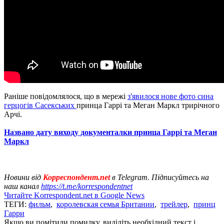
Раніше повідомлялося, що в мережі
з'явилося нове фото сина
герцогів Сасекських
принца Гаррі та Меган Маркл трирічного
Арчі.
Названо дату виходу документалки принца Гаррі та Меган
Маркл
Новини від
Корреспондент.net
в Telegram. Підписуйтесь на
наш канал
https://t.me/korrespondentnet
Читайте Korrespondent.net в Google News
ТЕГИ:
фильм
,
королевская семья Британии
,
трейлер
,
принц
Гарри
Якщо ви помітили помилку, виділіть необхідний текст і