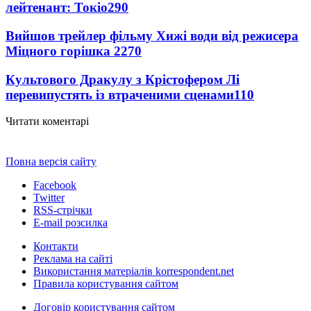
лейтенант: Токіо
290
Вийшов трейлер фільму Хижі води від режисера
Міцного горішка 2
270
Культового Дракулу з Крістофером Лі
перевипустять із втраченими сценами
110
Читати коментарі
Повна версія сайту
Facebook
Twitter
RSS-стрічки
E-mail розсилка
Контакти
Реклама на сайті
Використання матеріалів korrespondent.net
Правила користування сайтом
Договір користування сайтом