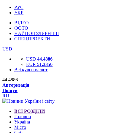
РУС
УКР
ВІДЕО
ФОТО
НАЙПОПУЛЯРНІШІ
СПЕЦПРОЕКТИ
USD
USD
44.4886
EUR
51.3350
Всі курси валют
44.4886
Авторизація
Пошук
RU
ВСІ РОЗДІЛИ
Головна
Україна
Місто
Світ