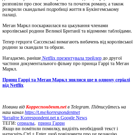
розповіли про своє знайомство та початок роману, а також
розкрили скандальні подробиці життя в Букінгемському
палаці.
Меган Маркл поскаржилася на цькування членами
королівської родини Великої Британії та відомими таблоїдами.
Тепер герцоги Сассекські вимагають вибачень від королівської
родини за скандали та образи.
Нагадаємо, раніше
Netflix презентувала трейлер
до другої
частини документального фільму про принца Гаррі та Меган
Маркл.
Принц Гаррі та Меган Маркл знялися ще в одному серіалі
від Netflix
Новини від
Корреспондент.net
в Telegram. Підписуйтесь на
наш канал
https://t.me/korrespondentnet
Читайте Korrespondent.net в Google News
ТЕГИ:
сериалы
,
принц Гарри
Якщо ви помітили помилку, виділіть необхідний текст і
натисніть Ctrl + Enter, щоб повідомити про це редакцію.