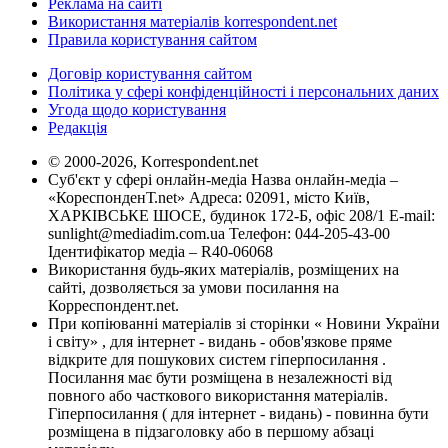
Реклама на сайті
Використання матеріалів korrespondent.net
Правила користування сайтом
Договір користування сайтом
Політика у сфері конфіденційності і персональних даних
Угода щодо користування
Редакція
© 2000-2026, Korrespondent.net
Суб'єкт у сфері онлайн-медіа Назва онлайн-медіа –
«КореспонденТ.net» Адреса: 02091, місто Київ,
ХАРКІВСЬКЕ ШОСЕ, будинок 172-Б, офіс 208/1 E-mail:
sunlight@mediadim.com.ua
Телефон: 044-205-43-00
Ідентифікатор медіа – R40-06068
Використання будь-яких матеріалів, розміщених на
сайті, дозволяється за умови посилання на
Корреспондент.net.
При копіюванні матеріалів зі сторінки « Новини України
і світу» , для інтернет - видань - обов'язкове пряме
відкрите для пошукових систем гіперпосилання .
Посилання має бути розміщена в незалежності від
повного або часткового використання матеріалів.
Гіперпосилання ( для інтернет - видань) - повинна бути
розміщена в підзаголовку або в першому абзаці