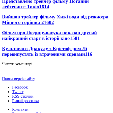
Представлено трейлер фільму Поганий
лейтенант: Токіо
1614
Вийшов трейлер фільму Хижі води від режисера
Міцного горішка 2
1602
Фільм про Людину-павука показав другий
найкращий старт в історії кіно
1581
Культового Дракулу з Крістофером Лі
перевипустять із втраченими сценами
116
Читати коментарі
Повна версія сайту
Facebook
Twitter
RSS-стрічки
E-mail розсилка
Контакти