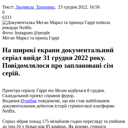
Текст:
Людмила Троценко
, 23 грудня 2022, 16:56
0
6333
Фото: Instagram @people
Меган Маркл та принц Гаррі
На широкі екрани документальний
серіал вийде 31 грудня 2022 року.
Повідомлялося про заплановані сім
серій.
Прем'єра серіалу
Гаррі та Меган
відбулася 8 грудня.
Скандальний проект справив фурор.
Видання
Hypebae
повідомляє, що він став найбільшим
документальним дебютом історії стрімінгової платформи
Netflix.
Серіал зібрав понад 175 мільйонів годин перегляду та увійшов
до топ-10 у більш ніж 85 країнах. Як відомо, герцоги