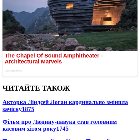
ЧИТАЙТЕ ТАКОЖ
Акторка Ліндсей Логан кардинально змінила
зачіску
1875
Фільм про Людину-павука став головним
касовим хітом року
1745