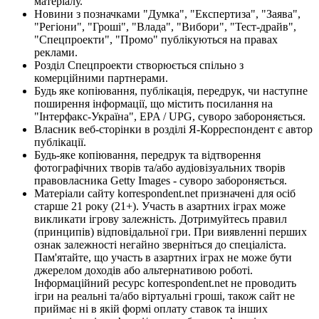
матеріалу.
Новини з позначками "Думка", "Експертиза", "Заява",
"Регіони", "Гроші", "Влада", "Вибори", "Тест-драйв",
"Спецпроекти", "Промо" публікуються на правах
реклами.
Розділ Спецпроекти створюється спільно з
комерційними партнерами.
Будь яке копіювання, публікація, передрук, чи наступне
поширення інформації, що містить посилання на
"Інтерфакс-Україна", EPA / UPG, суворо забороняється.
Власник веб-сторінки в розділі Я-Корреспондент є автор
публікації.
Будь-яке копіювання, передрук та відтворення
фотографічних творів та/або аудіовізуальних творів
правовласника Getty Images - суворо забороняється.
Матеріали сайту korrespondent.net призначені для осіб
старше 21 року (21+). Участь в азартних іграх може
викликати ігрову залежність. Дотримуйтесь правил
(принципів) відповідальної гри. При виявленні перших
ознак залежності негайно зверніться до спеціаліста.
Пам'ятайте, що участь в азартних іграх не може бути
джерелом доходів або альтернативою роботі.
Інформаційний ресурс korrespondent.net не проводить
ігри на реальні та/або віртуальні гроші, також сайт не
приймає ні в якій формі оплату ставок та інших