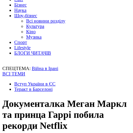
Бізнес
Наука
Шоу-бізнес
Всі новини розділу
Культура
Кіно
Музика
Спорт
Lifestyle
БЛОГИ ЧИТАЧІВ
СПЕЦТЕМА:
Війна в Ірані
ВСІ ТЕМИ
Вступ України в ЄС
Теракт в Барселоні
Документалка Меган Маркл
та принца Гаррі побила
рекорди Netflix