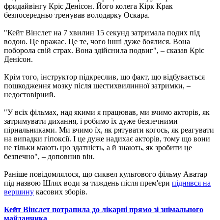
фридайвінгу Кріс Денісон. Його колега Кірк Крак
безпосередньо тренував володарку Оскара.
"Кейт Вінслет на 7 хвилин 15 секунд затримала подих під
водою. Це вражає. Це те, чого інші дуже боялися. Вона
поборола свій страх. Вона здійснила подвиг", – сказав Кріс
Денісон.
Крім того, інструктор підкреслив, що факт, що відбувається
пошкодження мозку після шестихвилинної затримки, –
недостовірний.
"У всіх фільмах, над якими я працював, ми вчимо акторів, як
затримувати дихання, і робимо їх дуже безпечними
пірнальниками. Ми вчимо їх, як рятувати когось, як реагувати
на випадки гіпоксії. І це дуже надихає акторів, тому що вони
не тільки мають цю здатність, а й знають, як зробити це
безпечно", – доповнив він.
Раніше повідомлялося, що сиквел культового фільму Аватар
під назвою Шлях води за тиждень після прем'єри
піднявся на
вершину
касових зборів.
Кейт Вінслет потрапила до лікарні прямо зі знімального
майданчика