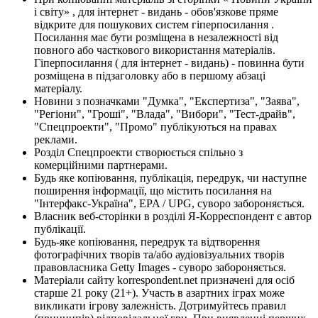
і світу» , для інтернет - видань - обов'язкове пряме
відкрите для пошукових систем гіперпосилання .
Посилання має бути розміщена в незалежності від
повного або часткового використання матеріалів.
Гіперпосилання ( для інтернет - видань) - повинна бути
розміщена в підзаголовку або в першому абзаці
матеріалу.
Новини з позначками "Думка", "Експертиза", "Заява",
"Регіони", "Гроші", "Влада", "Вибори", "Тест-драйв",
"Спецпроекти", "Промо" публікуються на правах
реклами.
Розділ Спецпроекти створюється спільно з
комерційними партнерами.
Будь яке копіювання, публікація, передрук, чи наступне
поширення інформації, що містить посилання на
"Інтерфакс-Україна", EPA / UPG, суворо забороняється.
Власник веб-сторінки в розділі Я-Корреспондент є автор
публікації.
Будь-яке копіювання, передрук та відтворення
фотографічних творів та/або аудіовізуальних творів
правовласника Getty Images - суворо забороняється.
Матеріали сайту korrespondent.net призначені для осіб
старше 21 року (21+). Участь в азартних іграх може
викликати ігрову залежність. Дотримуйтесь правил