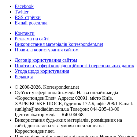
Facebook
Twitter
RSS-стрічки
E-mail розсилка
Контакти
Реклама на сайті
Використання матеріалів korrespondent.net
Правила користування сайтом
Договір користування сайтом
Політика у сфері конфіденційності і персональних даних
Угода щодо користування
Редакція
© 2000-2026, Korrespondent.net
Суб'єкт у сфері онлайн-медіа Назва онлайн-медіа –
«КореспонденТ.net» Адреса: 02091, місто Київ,
ХАРКІВСЬКЕ ШОСЕ, будинок 172-Б, офіс 208/1 E-mail:
sunlight@mediadim.com.ua
Телефон: 044-205-43-00
Ідентифікатор медіа – R40-06068
Використання будь-яких матеріалів, розміщених на
сайті, дозволяється за умови посилання на
Корреспондент.net.
При копіюванні матеріалів зі сторінки « Новини України