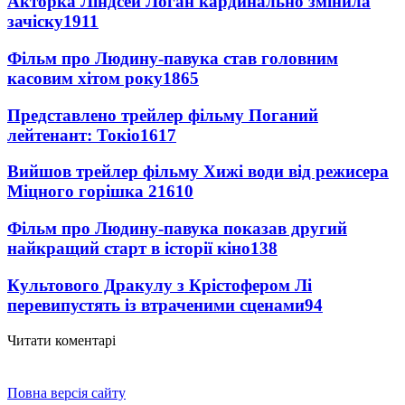
Акторка Ліндсей Логан кардинально змінила
зачіску
1911
Фільм про Людину-павука став головним
касовим хітом року
1865
Представлено трейлер фільму Поганий
лейтенант: Токіо
1617
Вийшов трейлер фільму Хижі води від режисера
Міцного горішка 2
1610
Фільм про Людину-павука показав другий
найкращий старт в історії кіно
138
Культового Дракулу з Крістофером Лі
перевипустять із втраченими сценами
94
Читати коментарі
Повна версія сайту