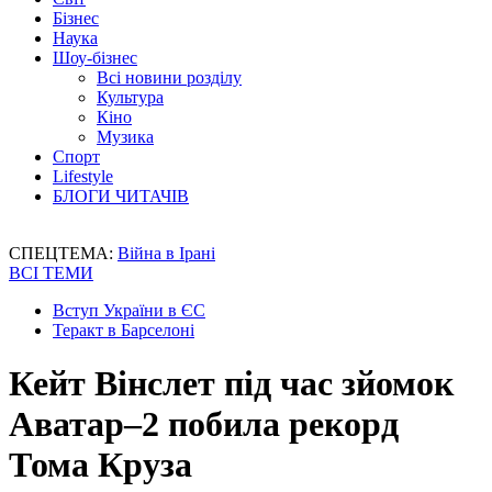
Бізнес
Наука
Шоу-бізнес
Всі новини розділу
Культура
Кіно
Музика
Спорт
Lifestyle
БЛОГИ ЧИТАЧІВ
СПЕЦТЕМА:
Війна в Ірані
ВСІ ТЕМИ
Вступ України в ЄС
Теракт в Барселоні
Кейт Вінслет під час зйомок
Аватар–2 побила рекорд
Тома Круза