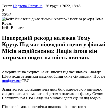
Текст:
Надтока Світлана
, 26 грудня 2022, 18:45
0
20345
Кейт Вінслет
Попередній рекорд належав Тому
Крузу. Під час підводної сцени у фільмі
Місія нездійсненна: Нація ізгоїв він
затримав подих на шість хвилин.
Американська актриса Кейт Вінслет під час зйомок Аватар:
Шлях води затримала дихання більш як на сім хвилин. Про це
повідомляє
CBC.
Зазначається, що вільне плавання було ключовою навичкою,
яка дозволила знаменитості разом з колегами з фільму Семом
Вортінгтоном і Зої Салданья знімати довгі сцени під водою.
Під час зйомок кінострічки працював інструктор з