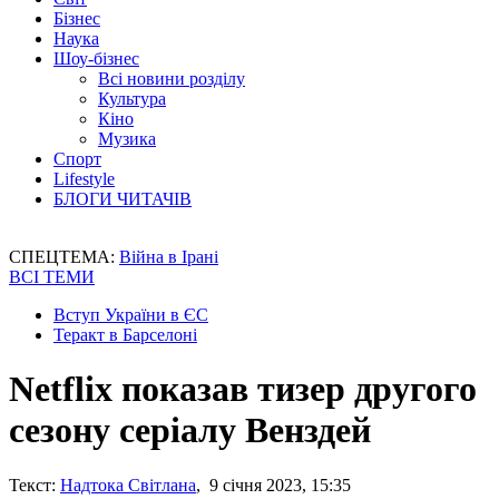
Бізнес
Наука
Шоу-бізнес
Всі новини розділу
Культура
Кіно
Музика
Спорт
Lifestyle
БЛОГИ ЧИТАЧІВ
СПЕЦТЕМА:
Війна в Ірані
ВСІ ТЕМИ
Вступ України в ЄС
Теракт в Барселоні
Netflix показав тизер другого
сезону серіалу Венздей
Текст:
Надтока Світлана
, 9 січня 2023, 15:35