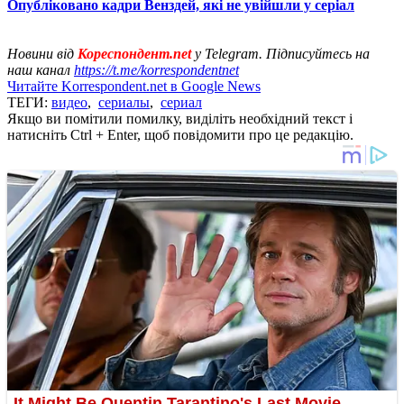
Опубліковано кадри Венздей, які не увійшли у серіал
Новини від
Кореспондент.net
у Telegram. Підписуйтесь на
наш канал
https://t.me/korrespondentnet
Читайте Korrespondent.net в Google News
ТЕГИ:
видео
,
сериалы
,
сериал
Якщо ви помітили помилку, виділіть необхідний текст і
натисніть Ctrl + Enter, щоб повідомити про це редакцію.