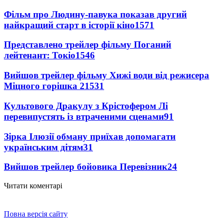
Фільм про Людину-павука показав другий
найкращий старт в історії кіно
1571
Представлено трейлер фільму Поганий
лейтенант: Токіо
1546
Вийшов трейлер фільму Хижі води від режисера
Міцного горішка 2
1531
Культового Дракулу з Крістофером Лі
перевипустять із втраченими сценами
91
Зірка Ілюзії обману приїхав допомагати
українським дітям
31
Вийшов трейлер бойовика Перевізник
24
Читати коментарі
Повна версія сайту