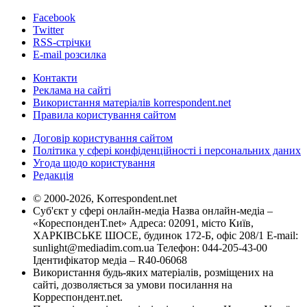
Facebook
Twitter
RSS-стрічки
E-mail розсилка
Контакти
Реклама на сайті
Використання матеріалів korrespondent.net
Правила користування сайтом
Договір користування сайтом
Політика у сфері конфіденційності і персональних даних
Угода щодо користування
Редакція
© 2000-2026, Korrespondent.net
Суб'єкт у сфері онлайн-медіа Назва онлайн-медіа –
«КореспонденТ.net» Адреса: 02091, місто Київ,
ХАРКІВСЬКЕ ШОСЕ, будинок 172-Б, офіс 208/1 E-mail:
sunlight@mediadim.com.ua
Телефон: 044-205-43-00
Ідентифікатор медіа – R40-06068
Використання будь-яких матеріалів, розміщених на
сайті, дозволяється за умови посилання на
Корреспондент.net.