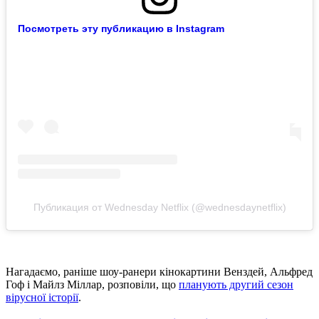
Посмотреть эту публикацию в Instagram
Публикация от Wednesday Netflix (@wednesdaynetflix)
Нагадаємо, раніше шоу-ранери кінокартини Венздей, Альфред
Гоф і Майлз Міллар, розповіли, що
планують другий сезон
вірусної історії
.