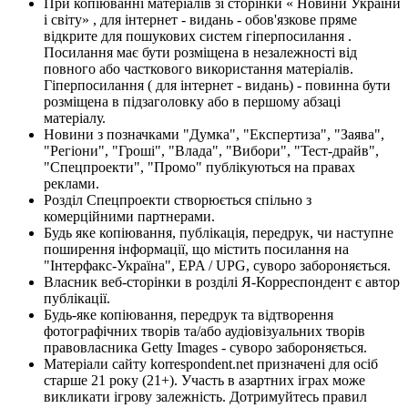
При копіюванні матеріалів зі сторінки « Новини України
і світу» , для інтернет - видань - обов'язкове пряме
відкрите для пошукових систем гіперпосилання .
Посилання має бути розміщена в незалежності від
повного або часткового використання матеріалів.
Гіперпосилання ( для інтернет - видань) - повинна бути
розміщена в підзаголовку або в першому абзаці
матеріалу.
Новини з позначками "Думка", "Експертиза", "Заява",
"Регіони", "Гроші", "Влада", "Вибори", "Тест-драйв",
"Спецпроекти", "Промо" публікуються на правах
реклами.
Розділ Спецпроекти створюється спільно з
комерційними партнерами.
Будь яке копіювання, публікація, передрук, чи наступне
поширення інформації, що містить посилання на
"Інтерфакс-Україна", EPA / UPG, суворо забороняється.
Власник веб-сторінки в розділі Я-Корреспондент є автор
публікації.
Будь-яке копіювання, передрук та відтворення
фотографічних творів та/або аудіовізуальних творів
правовласника Getty Images - суворо забороняється.
Матеріали сайту korrespondent.net призначені для осіб
старше 21 року (21+). Участь в азартних іграх може
викликати ігрову залежність. Дотримуйтесь правил