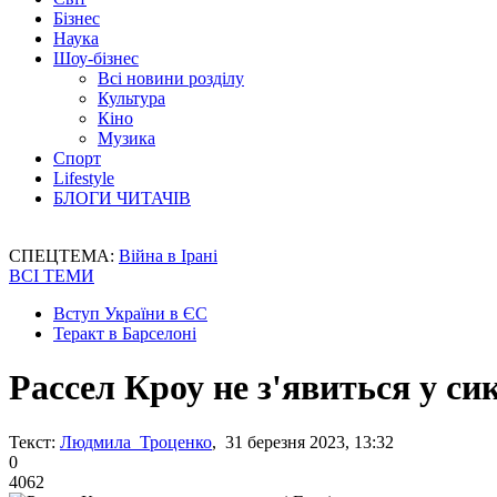
Бізнес
Наука
Шоу-бізнес
Всі новини розділу
Культура
Кіно
Музика
Спорт
Lifestyle
БЛОГИ ЧИТАЧІВ
СПЕЦТЕМА:
Війна в Ірані
ВСІ ТЕМИ
Вступ України в ЄС
Теракт в Барселоні
Рассел Кроу не з'явиться у си
Текст:
Людмила Троценко
, 31 березня 2023, 13:32
0
4062