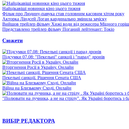
Найцікавіші новинки кіно цього тижня
Фільм про Людину-павука став головним касовим хітом року
Акторка Ліндсей Логан кардинально змінила зачіску
Вийшов трейлер фільму Хижі води від режисера Міцного горіш
Представлено трейлер фільму Поганий лейтенант: Токіо
Сюжети
Підсумки 07.08: "Пекельні" санкції і "парад" дронів
Вторгнення Росії в Україну. Онлайн
Пекельні санкції. Рішення Сената США
Війна на Близькому Сході. Онлайн
"Полювати на лучника, а не на стрілу". Як Україні боротись з 
ВИБІР РЕДАКТОРА