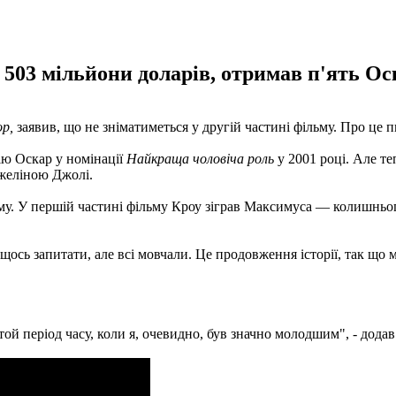
в 503 мільйони доларів, отримав п'ять Ос
р,
заявив, що не зніматиметься у другій частині фільму. Про це
мію Оскар у номінації
Найкраща чоловіча роль
у 2001 році. Але т
джеліною Джолі.
му. У першій частині фільму Кроу зіграв Максимуса — колишньог
ось запитати, але всі мовчали. Це продовження історії, так що 
той період часу, коли я, очевидно, був значно молодшим", - додав