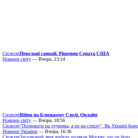
Сюжет
Пекельні санкції. Рішення Сената США
Новини світу
— Вчора, 23:14
Сюжет
Війна на Близькому Сході. Онлайн
Новини світу
— Вчора, 18:56
Сюжет
"Полювати на лучника, а не на стрілу". Як Україні бор
Новини України
— Вчора, 16:36
Сюжет
Загадковий звук вибуху налякав Москву: що це було