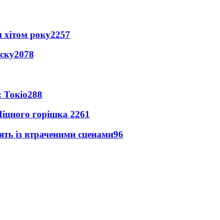
 хітом року
2257
іску
2078
 Токіо
288
іцного горішка 2
261
ять із втраченими сценами
96