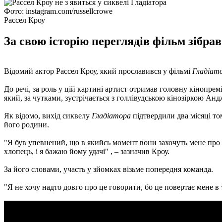
Фото: instagram.com/russellcrowe
Рассел Кроу
За свою історію переглядів фільм зібра
Відомий актор Рассел Кроу, який прославився у фільмі
Гладіато
До речі, за роль у цій картині артист отримав головну кінопре
який, за чутками, зустрічається з голлівудською кінозіркою Ан
Як відомо, вихід сиквелу
Гладіатора
підтвердили два місяці то
його родини.
"Я був упевнений, що в якийсь момент вони захочуть мене про щ
хлопець, і я бажаю йому удачі" , – зазначив Кроу.
За його словами, участь у зйомках візьме попередня команда.
"Я не хочу надто довго про це говорити, бо це повертає мене в 