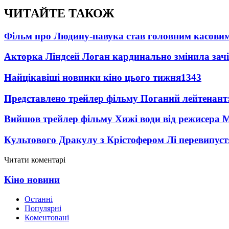
ЧИТАЙТЕ ТАКОЖ
Фільм про Людину-павука став головним касовим
Акторка Ліндсей Логан кардинально змінила зач
Найцікавіші новинки кіно цього тижня
1343
Представлено трейлер фільму Поганий лейтенант:
Вийшов трейлер фільму Хижі води від режисера М
Культового Дракулу з Крістофером Лі перевипуст
Читати коментарі
Кіно новини
Останні
Популярні
Коментовані