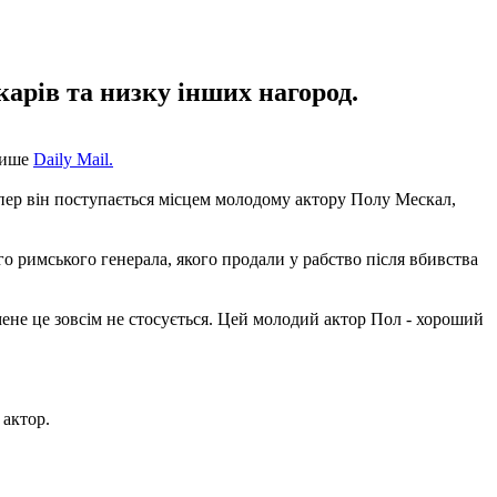
карів та низку інших нагород.
 пише
Daily Mail.
епер він поступається місцем молодому актору Полу Мескал,
о римського генерала, якого продали у рабство після вбивства
мене це зовсім не стосується. Цей молодий актор Пол - хороший
 актор.