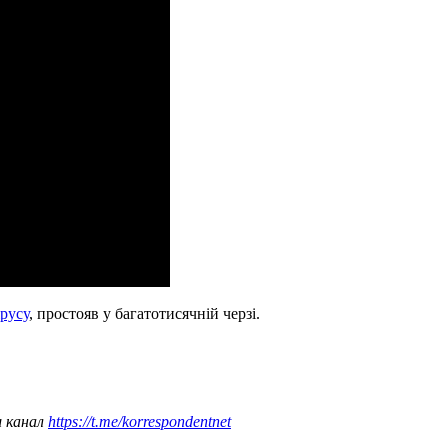
русу
, простояв у багатотисячній черзі.
ш канал
https://t.me/korrespondentnet