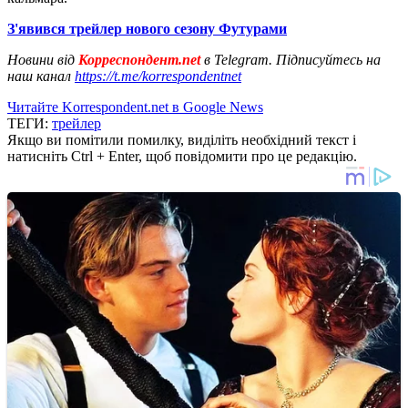
З'явився трейлер нового сезону Футурами
Новини від
Корреспондент.net
в Telegram. Підписуйтесь на
наш канал
https://t.me/korrespondentnet
Читайте Korrespondent.net в Google News
ТЕГИ:
трейлер
Якщо ви помітили помилку, виділіть необхідний текст і
натисніть Ctrl + Enter, щоб повідомити про це редакцію.