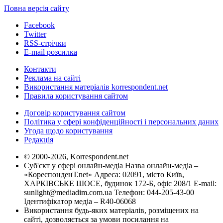
Повна версія сайту
Facebook
Twitter
RSS-стрічки
E-mail розсилка
Контакти
Реклама на сайті
Використання матеріалів korrespondent.net
Правила користування сайтом
Договір користування сайтом
Політика у сфері конфіденційності і персональних даних
Угода щодо користування
Редакція
© 2000-2026, Korrespondent.net
Суб'єкт у сфері онлайн-медіа Назва онлайн-медіа –
«КореспонденТ.net» Адреса: 02091, місто Київ,
ХАРКІВСЬКЕ ШОСЕ, будинок 172-Б, офіс 208/1 E-mail:
sunlight@mediadim.com.ua
Телефон: 044-205-43-00
Ідентифікатор медіа – R40-06068
Використання будь-яких матеріалів, розміщених на
сайті, дозволяється за умови посилання на