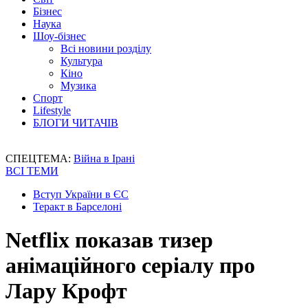
Бізнес
Наука
Шоу-бізнес
Всі новини розділу
Культура
Кіно
Музика
Спорт
Lifestyle
БЛОГИ ЧИТАЧІВ
СПЕЦТЕМА:
Війна в Ірані
ВСІ ТЕМИ
Вступ України в ЄС
Теракт в Барселоні
Netflix показав тизер
анімаційного серіалу про
Лару Крофт