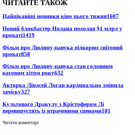
ЧИТАЙТЕ ТАКОЖ
Найцікавіші новинки кіно цього тижня
1607
Новий блокбастер Нолана подолав $1 млрд у
прокаті
1419
Фільм про Людину-павука підкорює світовий
прокат
858
Фільм про Людину-павука став головним
касовим хітом року
632
Акторка Ліндсей Логан кардинально змінила
зачіску
327
Культового Дракулу з Крістофером Лі
перевипустять із втраченими сценами
101
Читати коментарі