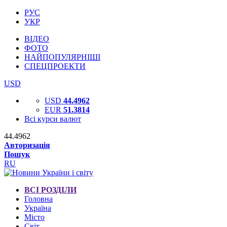
РУС
УКР
ВІДЕО
ФОТО
НАЙПОПУЛЯРНІШІ
СПЕЦПРОЕКТИ
USD
USD
44.4962
EUR
51.3814
Всі курси валют
44.4962
Авторизація
Пошук
RU
ВСІ РОЗДІЛИ
Головна
Україна
Місто
Світ