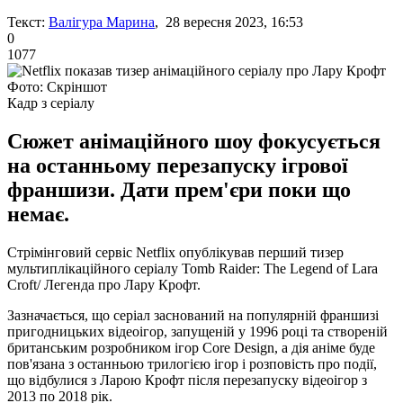
Текст:
Валігура Марина
, 28 вересня 2023, 16:53
0
1077
Фото: Скріншот
Кадр з серіалу
Сюжет анімаційного шоу фокусується
на останньому перезапуску ігрової
франшизи. Дати прем'єри поки що
немає.
Стрімінговий сервіс Netflix опублікував перший тизер
мультиплікаційного серіалу Tomb Raider: The Legend of Lara
Croft/ Легенда про Лару Крофт.
Зазначається, що серіал заснований на популярній франшизі
пригодницьких відеоігор, запущеній у 1996 році та створеній
британським розробником ігор Core Design, а дія аніме буде
пов'язана з останньою трилогією ігор і розповість про події,
що відбулися з Ларою Крофт після перезапуску відеоігор з
2013 по 2018 рік.