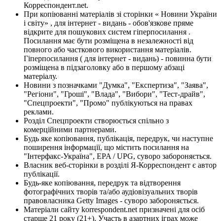
Корреспондент.net.
При копіюванні матеріалів зі сторінки « Новини України
і світу» , для інтернет - видань - обов'язкове пряме
відкрите для пошукових систем гіперпосилання .
Посилання має бути розміщена в незалежності від
повного або часткового використання матеріалів.
Гіперпосилання ( для інтернет - видань) - повинна бути
розміщена в підзаголовку або в першому абзаці
матеріалу.
Новини з позначками "Думка", "Експертиза", "Заява",
"Регіони", "Гроші", "Влада", "Вибори", "Тест-драйв",
"Спецпроекти", "Промо" публікуються на правах
реклами.
Розділ Спецпроекти створюється спільно з
комерційними партнерами.
Будь яке копіювання, публікація, передрук, чи наступне
поширення інформації, що містить посилання на
"Інтерфакс-Україна", EPA / UPG, суворо забороняється.
Власник веб-сторінки в розділі Я-Корреспондент є автор
публікації.
Будь-яке копіювання, передрук та відтворення
фотографічних творів та/або аудіовізуальних творів
правовласника Getty Images - суворо забороняється.
Матеріали сайту korrespondent.net призначені для осіб
старше 21 року (21+). Участь в азартних іграх може