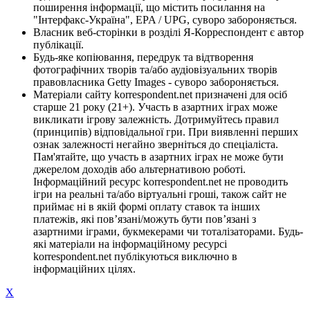
поширення інформації, що містить посилання на
"Інтерфакс-Україна", EPA / UPG, суворо забороняється.
Власник веб-сторінки в розділі Я-Корреспондент є автор
публікації.
Будь-яке копіювання, передрук та відтворення
фотографічних творів та/або аудіовізуальних творів
правовласника Getty Images - суворо забороняється.
Матеріали сайту korrespondent.net призначені для осіб
старше 21 року (21+). Участь в азартних іграх може
викликати ігрову залежність. Дотримуйтесь правил
(принципів) відповідальної гри. При виявленні перших
ознак залежності негайно зверніться до спеціаліста.
Пам'ятайте, що участь в азартних іграх не може бути
джерелом доходів або альтернативою роботі.
Інформаційний ресурс korrespondent.net не проводить
ігри на реальні та/або віртуальні гроші, також сайт не
приймає ні в якій формі оплату ставок та інших
платежів, які пов’язані/можуть бути пов’язані з
азартними іграми, букмекерами чи тоталізаторами. Будь-
які матеріали на інформаційному ресурсі
korrespondent.net публікуються виключно в
інформаційних цілях.
X