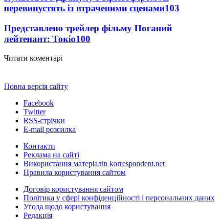
перевипустять із втраченими сценами
103
Представлено трейлер фільму Поганий
лейтенант: Токіо
100
Читати коментарі
Повна версія сайту
Facebook
Twitter
RSS-стрічки
E-mail розсилка
Контакти
Реклама на сайті
Використання матеріалів korrespondent.net
Правила користування сайтом
Договір користування сайтом
Політика у сфері конфіденційності і персональних даних
Угода щодо користування
Редакція