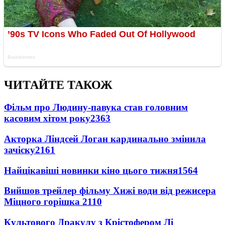
ЧИТАЙТЕ ТАКОЖ
Фільм про Людину-павука став головним
касовим хітом року
2363
Акторка Ліндсей Логан кардинально змінила
зачіску
2161
Найцікавіші новинки кіно цього тижня
1564
Вийшов трейлер фільму Хижі води від режисера
Міцного горішка 2
110
Культового Дракулу з Крістофером Лі