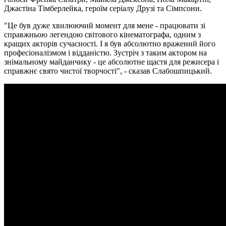
Джастіна Тімберлейка, героїм серіалу Друзі та Сімпсони.
"Це був дуже хвилюючий момент для мене - працювати зі
справжньою легендою світового кінематографа, одним з
кращих акторів сучасності. І я був абсолютно вражений його
професіоналізмом і відданістю. Зустріч з таким актором на
знімальному майданчику - це абсолютне щастя для режисера і
справжнє свято чистої творчості", - сказав Слабошпицький.