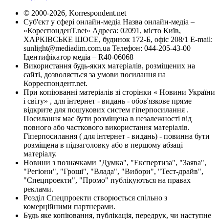
© 2000-2026, Korrespondent.net
Суб'єкт у сфері онлайн-медіа Назва онлайн-медіа –
«КореспонденТ.net» Адреса: 02091, місто Київ,
ХАРКІВСЬКЕ ШОСЕ, будинок 172-Б, офіс 208/1 E-mail:
sunlight@mediadim.com.ua
Телефон: 044-205-43-00
Ідентифікатор медіа – R40-06068
Використання будь-яких матеріалів, розміщених на
сайті, дозволяється за умови посилання на
Корреспондент.net.
При копіюванні матеріалів зі сторінки « Новини України
і світу» , для інтернет - видань - обов'язкове пряме
відкрите для пошукових систем гіперпосилання .
Посилання має бути розміщена в незалежності від
повного або часткового використання матеріалів.
Гіперпосилання ( для інтернет - видань) - повинна бути
розміщена в підзаголовку або в першому абзаці
матеріалу.
Новини з позначками "Думка", "Експертиза", "Заява",
"Регіони", "Гроші", "Влада", "Вибори", "Тест-драйв",
"Спецпроекти", "Промо" публікуються на правах
реклами.
Розділ Спецпроекти створюється спільно з
комерційними партнерами.
Будь яке копіювання, публікація, передрук, чи наступне