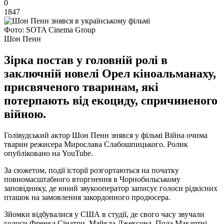
0
1847
Фото: SOTA Cinema Group
Шон Пенн
Зірка постав у головній ролі в
заключній новелі Орел кіноальманаху,
присвяченого тваринам, які
потерпають від екоциду, спричиненого
війною.
Голівудський актор Шон Пенн знявся у фільмі Війна очима
тварин режисера Мирослава Слабошпицького. Ролик
опубліковано на YouTube.
За сюжетом, події історії розгортаються на початку
повномасштабного вторгнення в Чорнобильському
заповіднику, де юний звукооператор записує голоси рідкісних
пташок на замовлення закордонного продюсера.
Зйомки відбувалися у США в студії, де свого часу звучали
голоси Френка Сінатри, Майкла Джексона, Пола Макартні,