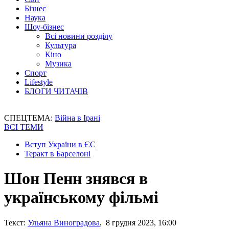
Бізнес
Наука
Шоу-бізнес
Всі новини розділу
Культура
Кіно
Музика
Спорт
Lifestyle
БЛОГИ ЧИТАЧІВ
СПЕЦТЕМА:
Війна в Ірані
ВСІ ТЕМИ
Вступ України в ЄС
Теракт в Барселоні
Шон Пенн знявся в
українському фільмі
Текст:
Ульяна Виноградова
, 8 грудня 2023, 16:00