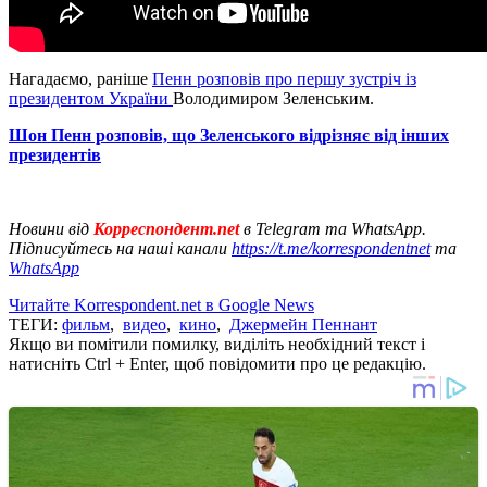
Нагадаємо, раніше
Пенн розповів про першу зустріч із
президентом України
Володимиром Зеленським.
Шон Пенн розповів, що Зеленського відрізняє від інших
президентів
Новини від
Корреспондент.net
в Telegram та WhatsApp.
Підписуйтесь на наші канали
https://t.me/korrespondentnet
та
WhatsApp
Читайте Korrespondent.net в Google News
ТЕГИ:
фильм
,
видео
,
кино
,
Джермейн Пеннант
Якщо ви помітили помилку, виділіть необхідний текст і
натисніть Ctrl + Enter, щоб повідомити про це редакцію.