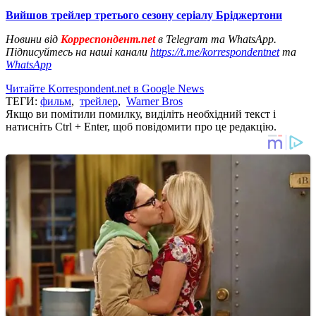
Вийшов трейлер третього сезону серіалу Бріджертони
Новини від
Корреспондент.net
в Telegram та WhatsApp.
Підписуйтесь на наші канали
https://t.me/korrespondentnet
та
WhatsApp
Читайте Korrespondent.net в Google News
ТЕГИ:
фильм
,
трейлер
,
Warner Bros
Якщо ви помітили помилку, виділіть необхідний текст і
натисніть Ctrl + Enter, щоб повідомити про це редакцію.