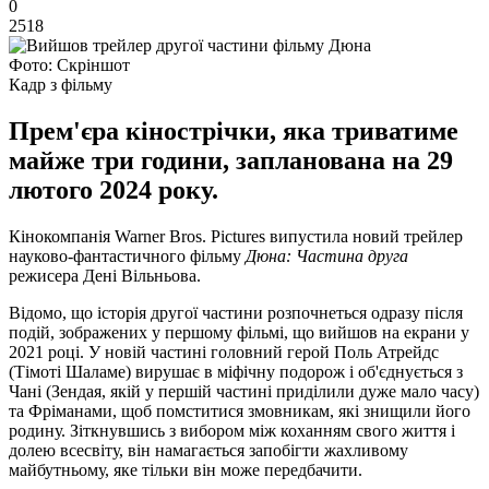
0
2518
Фото: Скріншот
Кадр з фільму
Прем'єра кінострічки, яка триватиме
майже три години, запланована на 29
лютого 2024 року.
Кінокомпанія Warner Bros. Pictures випустила новий трейлер
науково-фантастичного фільму
Дюна: Частина друга
режисера Дені Вільньова.
Відомо, що історія другої частини розпочнеться одразу після
подій, зображених у першому фільмі, що вийшов на екрани у
2021 році. У новій частині головний герой Поль Атрейдс
(Тімоті Шаламе) вирушає в міфічну подорож і об'єднується з
Чані (Зендая, якій у першій частині приділили дуже мало часу)
та Фріманами, щоб помститися змовникам, які знищили його
родину. Зіткнувшись з вибором між коханням свого життя і
долею всесвіту, він намагається запобігти жахливому
майбутньому, яке тільки він може передбачити.