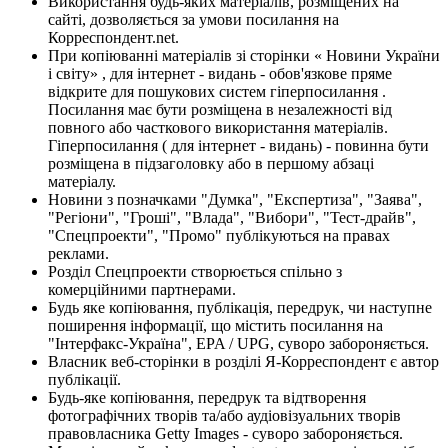
Використання будь-яких матеріалів, розміщених на
сайті, дозволяється за умови посилання на
Корреспондент.net.
При копіюванні матеріалів зі сторінки « Новини України
і світу» , для інтернет - видань - обов'язкове пряме
відкрите для пошукових систем гіперпосилання .
Посилання має бути розміщена в незалежності від
повного або часткового використання матеріалів.
Гіперпосилання ( для інтернет - видань) - повинна бути
розміщена в підзаголовку або в першому абзаці
матеріалу.
Новини з позначками "Думка", "Експертиза", "Заява",
"Регіони", "Гроші", "Влада", "Вибори", "Тест-драйв",
"Спецпроекти", "Промо" публікуються на правах
реклами.
Розділ Спецпроекти створюється спільно з
комерційними партнерами.
Будь яке копіювання, публікація, передрук, чи наступне
поширення інформації, що містить посилання на
"Інтерфакс-Україна", EPA / UPG, суворо забороняється.
Власник веб-сторінки в розділі Я-Корреспондент є автор
публікації.
Будь-яке копіювання, передрук та відтворення
фотографічних творів та/або аудіовізуальних творів
правовласника Getty Images - суворо забороняється.