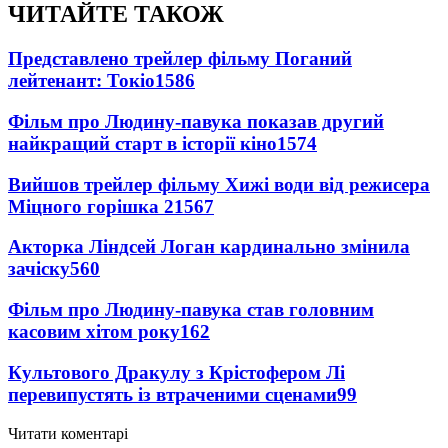
ЧИТАЙТЕ ТАКОЖ
Представлено трейлер фільму Поганий
лейтенант: Токіо
1586
Фільм про Людину-павука показав другий
найкращий старт в історії кіно
1574
Вийшов трейлер фільму Хижі води від режисера
Міцного горішка 2
1567
Акторка Ліндсей Логан кардинально змінила
зачіску
560
Фільм про Людину-павука став головним
касовим хітом року
162
Культового Дракулу з Крістофером Лі
перевипустять із втраченими сценами
99
Читати коментарі