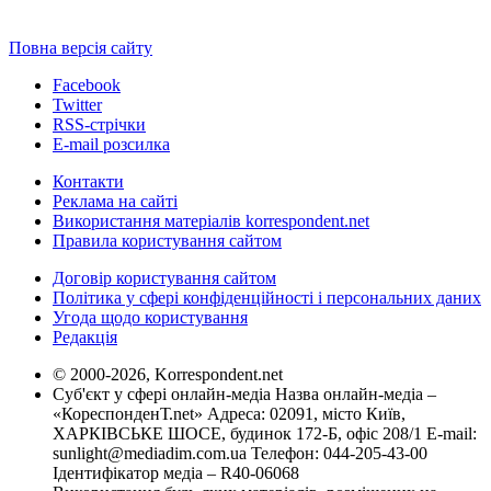
Повна версія сайту
Facebook
Twitter
RSS-стрічки
E-mail розсилка
Контакти
Реклама на сайті
Використання матеріалів korrespondent.net
Правила користування сайтом
Договір користування сайтом
Політика у сфері конфіденційності і персональних даних
Угода щодо користування
Редакція
© 2000-2026, Korrespondent.net
Суб'єкт у сфері онлайн-медіа Назва онлайн-медіа –
«КореспонденТ.net» Адреса: 02091, місто Київ,
ХАРКІВСЬКЕ ШОСЕ, будинок 172-Б, офіс 208/1 E-mail:
sunlight@mediadim.com.ua
Телефон: 044-205-43-00
Ідентифікатор медіа – R40-06068