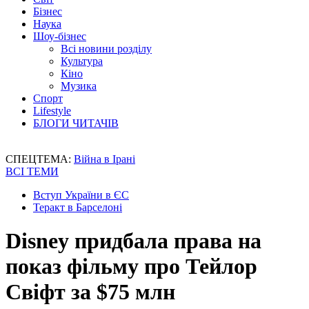
Бізнес
Наука
Шоу-бізнес
Всі новини розділу
Культура
Кіно
Музика
Спорт
Lifestyle
БЛОГИ ЧИТАЧІВ
СПЕЦТЕМА:
Війна в Ірані
ВСІ ТЕМИ
Вступ України в ЄС
Теракт в Барселоні
Disney придбала права на
показ фільму про Тейлор
Свіфт за $75 млн