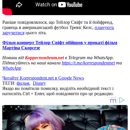
Раніше повідомлялося, що Тейлор Свіфт та її бойфренд,
гравець в американський футбол Тревіс Келс,
планують
заручитися
цього літа.
Фільм-концерт Тейлор Свіфт обійшов у прокаті фільм
Мартіна Скорсезе
Новини від
Корреспондент.net
в Telegram та WhatsApp.
Підписуйтесь на наші канали
https://t.me/korrespondentnet
та
WhatsApp
Читайте Korrespondent.net в Google News
ТЕГИ:
фильм
,
Disney
Якщо ви помітили помилку, виділіть необхідний текст і
натисніть Ctrl + Enter, щоб повідомити про це редакцію.