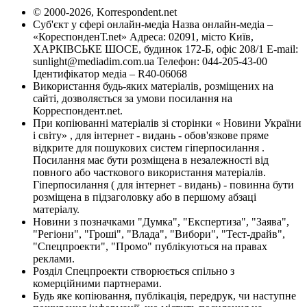
© 2000-2026, Korrespondent.net
Суб'єкт у сфері онлайн-медіа Назва онлайн-медіа –
«КореспонденТ.net» Адреса: 02091, місто Київ,
ХАРКІВСЬКЕ ШОСЕ, будинок 172-Б, офіс 208/1 E-mail:
sunlight@mediadim.com.ua
Телефон: 044-205-43-00
Ідентифікатор медіа – R40-06068
Використання будь-яких матеріалів, розміщених на
сайті, дозволяється за умови посилання на
Корреспондент.net.
При копіюванні матеріалів зі сторінки « Новини України
і світу» , для інтернет - видань - обов'язкове пряме
відкрите для пошукових систем гіперпосилання .
Посилання має бути розміщена в незалежності від
повного або часткового використання матеріалів.
Гіперпосилання ( для інтернет - видань) - повинна бути
розміщена в підзаголовку або в першому абзаці
матеріалу.
Новини з позначками "Думка", "Експертиза", "Заява",
"Регіони", "Гроші", "Влада", "Вибори", "Тест-драйв",
"Спецпроекти", "Промо" публікуються на правах
реклами.
Розділ Спецпроекти створюється спільно з
комерційними партнерами.
Будь яке копіювання, публікація, передрук, чи наступне