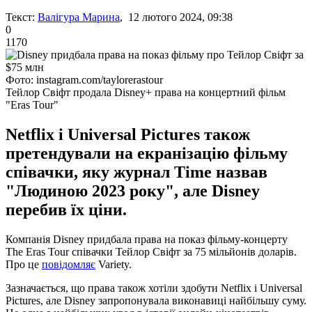
Текст:
Валігура Марина
, 12 лютого 2024, 09:38
0
1170
Фото: instagram.com/taylorerastour
Тейлор Свіфт продала Disney+ права на концертний фільм
"Eras Tour"
Netflix і Universal Pictures також
претендували на екранізацію фільму
співачки, яку журнал Time назвав
"Людиною 2023 року", але Disney
перебив їх ціни.
Компанія Disney придбала права на показ фільму-концерту
The Eras Tour співачки Тейлор Свіфт за 75 мільйонів доларів.
Про це
повідомляє
Variety.
Зазначається, що права також хотіли здобути Netflix і Universal
Pictures, але Disney запропонувала виконавиці найбільшу суму.