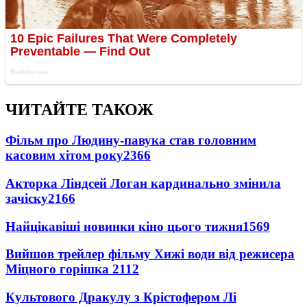
ЧИТАЙТЕ ТАКОЖ
Фільм про Людину-павука став головним
касовим хітом року
2366
Акторка Ліндсей Логан кардинально змінила
зачіску
2166
Найцікавіші новинки кіно цього тижня
1569
Вийшов трейлер фільму Хижі води від режисера
Міцного горішка 2
112
Культового Дракулу з Крістофером Лі