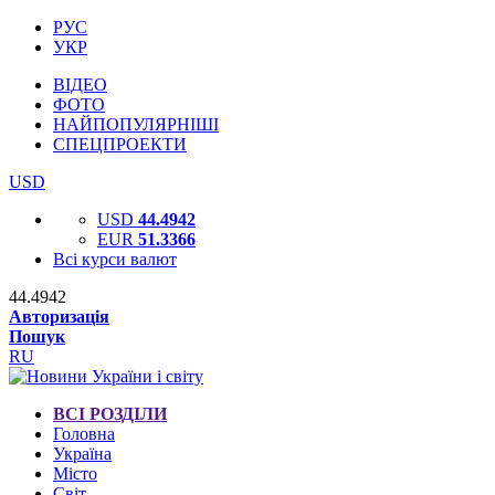
РУС
УКР
ВІДЕО
ФОТО
НАЙПОПУЛЯРНІШІ
СПЕЦПРОЕКТИ
USD
USD
44.4942
EUR
51.3366
Всі курси валют
44.4942
Авторизація
Пошук
RU
ВСІ РОЗДІЛИ
Головна
Україна
Місто
Світ