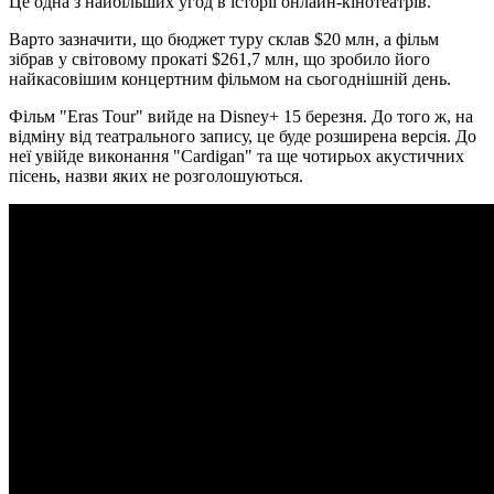
Це одна з найбільших угод в історії онлайн-кінотеатрів.
Варто зазначити, що бюджет туру склав $20 млн, а фільм
зібрав у світовому прокаті $261,7 млн, що зробило його
найкасовішим концертним фільмом на сьогоднішній день.
Фільм "Eras Tour" вийде на Disney+ 15 березня. До того ж, на
відміну від театрального запису, це буде розширена версія. До
неї увійде виконання "Cardigan" та ще чотирьох акустичних
пісень, назви яких не розголошуються.