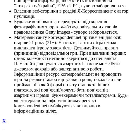
поширення інформації, що містить посилання на
"Інтерфакс-Україна", EPA / UPG, суворо забороняється.
Власник веб-сторінки в розділі Я-Корреспондент є автор
публікації.
Будь-яке копіювання, передрук та відтворення
фотографічних творів та/або аудіовізуальних творів
правовласника Getty Images - суворо забороняється.
Матеріали сайту korrespondent.net призначені для осіб
старше 21 року (21+). Участь в азартних іграх може
викликати ігрову залежність. Дотримуйтесь правил
(принципів) відповідальної гри. При виявленні перших
ознак залежності негайно зверніться до спеціаліста.
Пам'ятайте, що участь в азартних іграх не може бути
джерелом доходів або альтернативою роботі.
Інформаційний ресурс korrespondent.net не проводить
ігри на реальні та/або віртуальні гроші, також сайт не
приймає ні в якій формі оплату ставок та інших
платежів, які пов’язані/можуть бути пов’язані з
азартними іграми, букмекерами чи тоталізаторами. Будь-
які матеріали на інформаційному ресурсі
korrespondent.net публікуються виключно в
інформаційних цілях.
X