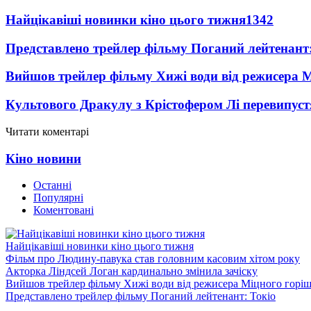
Найцікавіші новинки кіно цього тижня
1342
Представлено трейлер фільму Поганий лейтенант:
Вийшов трейлер фільму Хижі води від режисера М
Культового Дракулу з Крістофером Лі перевипуст
Читати коментарі
Кіно новини
Останні
Популярні
Коментовані
Найцікавіші новинки кіно цього тижня
Фільм про Людину-павука став головним касовим хітом року
Акторка Ліндсей Логан кардинально змінила зачіску
Вийшов трейлер фільму Хижі води від режисера Міцного горіш
Представлено трейлер фільму Поганий лейтенант: Токіо