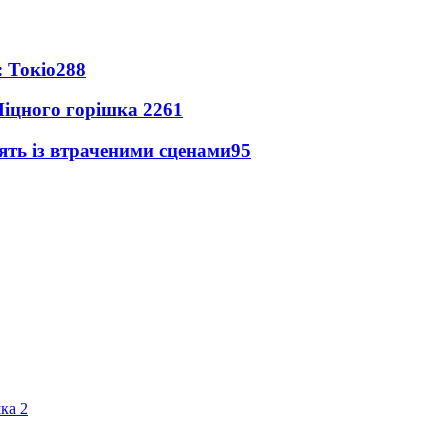
 Токіо
288
іцного горішка 2
261
ять із втраченими сценами
95
ка 2