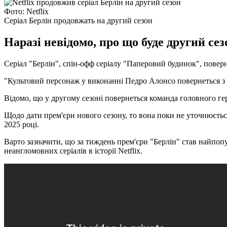
Фото: Netflix
Серіал Берлін продовжать на другий сезон
Наразі невідомо, про що буде другий се
Серіал "Берлін", спін-офф серіалу "Паперовий будинок", поверн
"Культовий персонаж у виконанні Педро Алонсо повернеться з 
Відомо, що у другому сезоні повернеться команда головного гер
Щодо дати прем'єри нового сезону, то вона поки не уточнюєтьс
2025 році.
Варто зазначити, що за тиждень прем'єри "Берлін" став найпопул
неангломовних серіалів в історії Netflix.