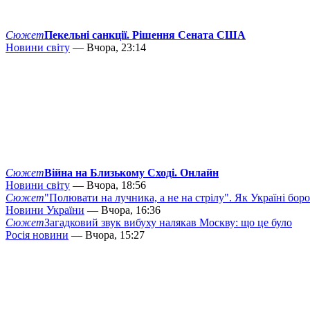
Сюжет
Пекельні санкції. Рішення Сената США
Новини світу
— Вчора, 23:14
Сюжет
Війна на Близькому Сході. Онлайн
Новини світу
— Вчора, 18:56
Сюжет
"Полювати на лучника, а не на стрілу". Як Україні бор
Новини України
— Вчора, 16:36
Сюжет
Загадковий звук вибуху налякав Москву: що це було
Росія новини
— Вчора, 15:27