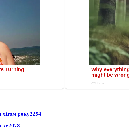
 хітом року
2254
іску
2078