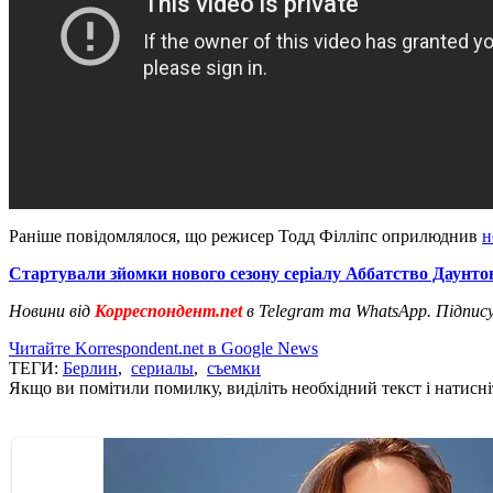
Раніше повідомлялося, що режисер Тодд Філліпс оприлюднив
н
Стартували зйомки нового сезону серіалу Аббатство Даунто
Новини від
Корреспондент.net
в Telegram та WhatsApp. Підпис
Читайте Korrespondent.net в Google News
ТЕГИ:
Берлин
,
сериалы
,
съемки
Якщо ви помітили помилку, виділіть необхідний текст і натисніт