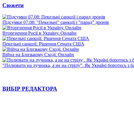
Сюжети
Підсумки 07.08: "Пекельні" санкції і "парад" дронів
Вторгнення Росії в Україну. Онлайн
Пекельні санкції. Рішення Сената США
Війна на Близькому Сході. Онлайн
"Полювати на лучника, а не на стрілу". Як Україні боротись з 
ВИБІР РЕДАКТОРА