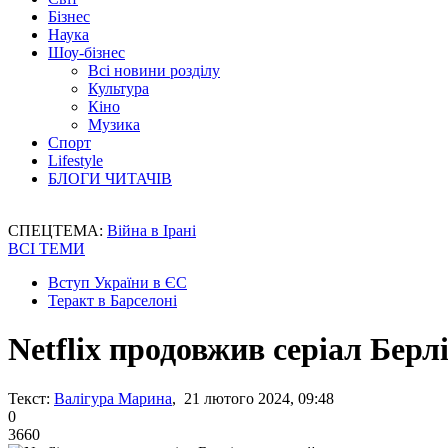
Бізнес
Наука
Шоу-бізнес
Всі новини розділу
Культура
Кіно
Музика
Спорт
Lifestyle
БЛОГИ ЧИТАЧІВ
СПЕЦТЕМА:
Війна в Ірані
ВСІ ТЕМИ
Вступ України в ЄС
Теракт в Барселоні
Netflix продовжив серіал Берл
Текст:
Валігура Марина
, 21 лютого 2024, 09:48
0
3660