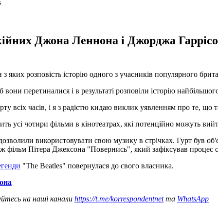
окійних Джона Леннона і Джорджа Гаррісо
з яких розповість історію одного з учасників популярного брита
 вони перетиналися і в результаті розповіли історію найбільшого 
у всіх часів, і я з радістю кидаю виклик уявленням про те, що та
дить усі чотири фільми в кінотеатрах, які потенційно можуть вийт
дозволили використовувати свою музику в стрічках. Гурт був об'
кож фільм Пітера Джексона "Повернись", який зафіксував процес с
егенди
"The Beatles" повернулася до свого власника.
нона
уйтесь на наші канали
https://t.me/korrespondentnet
та
WhatsApp