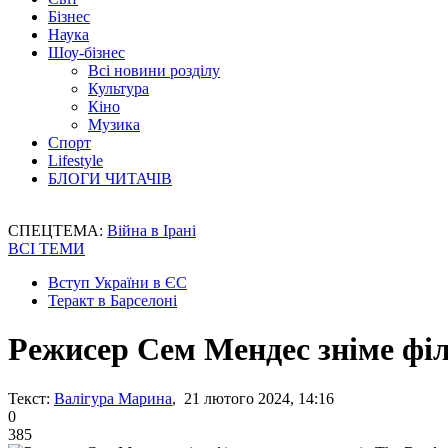
Бізнес
Наука
Шоу-бізнес
Всі новини розділу
Культура
Кіно
Музика
Спорт
Lifestyle
БЛОГИ ЧИТАЧІВ
СПЕЦТЕМА:
Війна в Ірані
ВСІ ТЕМИ
Вступ України в ЄС
Теракт в Барселоні
Режисер Сем Мендес зніме філ
Текст:
Валігура Марина
, 21 лютого 2024, 14:16
0
385