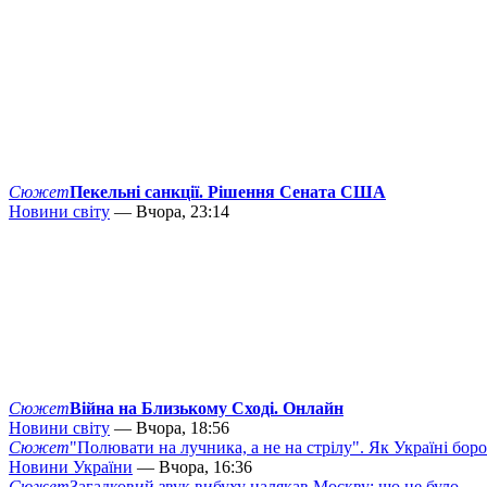
Сюжет
Пекельні санкції. Рішення Сената США
Новини світу
— Вчора, 23:14
Сюжет
Війна на Близькому Сході. Онлайн
Новини світу
— Вчора, 18:56
Сюжет
"Полювати на лучника, а не на стрілу". Як Україні бор
Новини України
— Вчора, 16:36
Сюжет
Загадковий звук вибуху налякав Москву: що це було