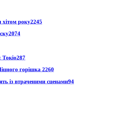
 хітом року
2245
іску
2074
 Токіо
287
іцного горішка 2
260
ять із втраченими сценами
94