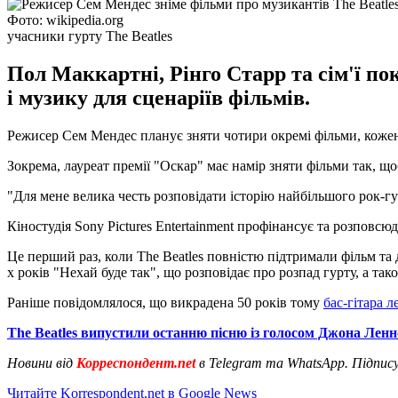
Фото: wikipedia.org
учасники гурту The Beatles
Пол Маккартні, Рінго Старр та сім'ї п
і музику для сценаріїв фільмів.
Режисер Сем Мендес планує зняти чотири окремі фільми, кожен 
Зокрема, лауреат премії "Оскар" має намір зняти фільми так, щоб
"Для мене велика честь розповідати історію найбільшого рок-гурт
Кіностудія Sony Pictures Entertainment профінансує та розповсю
Це перший раз, коли The Beatles повністю підтримали фільм та 
х років "Нехай буде так", що розповідає про розпад гурту, а та
Раніше повідомлялося, що викрадена 50 років тому
бас-гітара л
The Beatles випустили останню пісню із голосом Джона Лен
Новини від
Корреспондент.net
в Telegram та WhatsApp. Підпис
Читайте Korrespondent.net в Google News