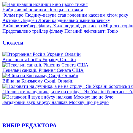
Найцікавіші новинки кіно цього тижня
Фільм про Людину-павука став головним касовим хітом року
Акторка Ліндсей Логан кардинально змінила зачіску
Вийшов трейлер фільму Хижі води від режисера Міцного горіш
Представлено трейлер фільму Поганий лейтенант: Токіо
Сюжети
Вторгнення Росії в Україну. Онлайн
Пекельні санкції. Рішення Сената США
Війна на Близькому Сході. Онлайн
"Полювати на лучника, а не на стрілу". Як Україні боротись з 
Загадковий звук вибуху налякав Москву: що це було
ВИБІР РЕДАКТОРА