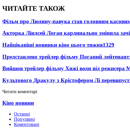
ЧИТАЙТЕ ТАКОЖ
Фільм про Людину-павука став головним касовим
Акторка Ліндсей Логан кардинально змінила зач
Найцікавіші новинки кіно цього тижня
1329
Представлено трейлер фільму Поганий лейтенант:
Вийшов трейлер фільму Хижі води від режисера М
Культового Дракулу з Крістофером Лі перевипуст
Читати коментарі
Кіно новини
Останні
Популярні
Коментовані