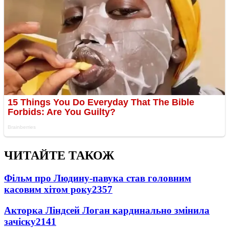
ЧИТАЙТЕ ТАКОЖ
Фільм про Людину-павука став головним
касовим хітом року
2357
Акторка Ліндсей Логан кардинально змінила
зачіску
2141