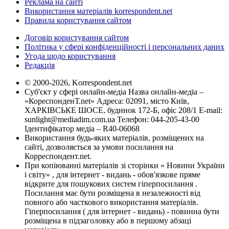
Реклама на сайті
Використання матеріалів korrespondent.net
Правила користування сайтом
Договір користування сайтом
Політика у сфері конфіденційності і персональних даних
Угода щодо користування
Редакція
© 2000-2026, Korrespondent.net
Суб'єкт у сфері онлайн-медіа Назва онлайн-медіа –
«КореспонденТ.net» Адреса: 02091, місто Київ,
ХАРКІВСЬКЕ ШОСЕ, будинок 172-Б, офіс 208/1 E-mail:
sunlight@mediadim.com.ua
Телефон: 044-205-43-00
Ідентифікатор медіа – R40-06068
Використання будь-яких матеріалів, розміщених на
сайті, дозволяється за умови посилання на
Корреспондент.net.
При копіюванні матеріалів зі сторінки « Новини України
і світу» , для інтернет - видань - обов'язкове пряме
відкрите для пошукових систем гіперпосилання .
Посилання має бути розміщена в незалежності від
повного або часткового використання матеріалів.
Гіперпосилання ( для інтернет - видань) - повинна бути
розміщена в підзаголовку або в першому абзаці