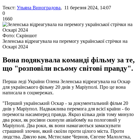
Текст:
Ульяна Виноградова
, 11 березня 2024, 14:07
0
1660
Фото: Скріншот
Зеленська відреагувала на перемогу української стрічки на
Оскарі 2024
Вона подякувала команді фільму за те,
що "розповіли всьому світові правду".
Перша леді України Олена Зеленська відреагувала на Оскар
для українського фільму 20 днів у Маріуполі. Про це вона
написала в соцмережах.
"Перший український Оскар - за документальний фільм 20
днів у Маріупол. Надважлива перемога для всієї країни - бо
перемогла насамперед правда. Якраз кілька днів тому минуло
два роки, як росіяни скинули авіабомбу на пологовий у
Маріуполі. Два роки, як вони намагаються замаскувати
страшний злочин, який скоїли проти цілого міста. Проти
людства. Дякую вам, Мстиславе Чернов, Євгене Малолєтка,