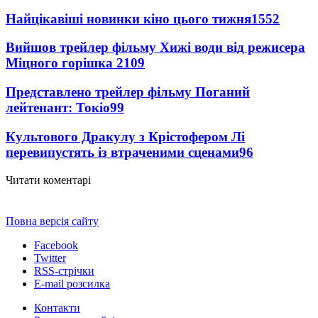
Найцікавіші новинки кіно цього тижня
1552
Вийшов трейлер фільму Хижі води від режисера
Міцного горішка 2
109
Представлено трейлер фільму Поганий
лейтенант: Токіо
99
Культового Дракулу з Крістофером Лі
перевипустять із втраченими сценами
96
Читати коментарі
Повна версія сайту
Facebook
Twitter
RSS-стрічки
E-mail розсилка
Контакти