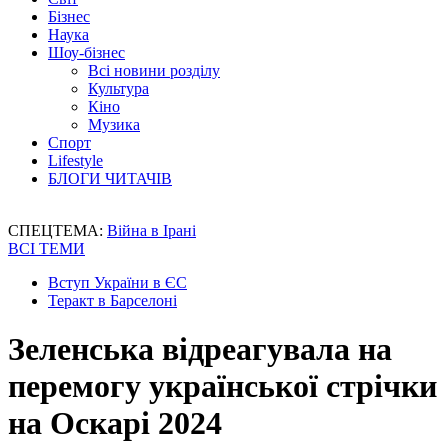
Бізнес
Наука
Шоу-бізнес
Всі новини розділу
Культура
Кіно
Музика
Спорт
Lifestyle
БЛОГИ ЧИТАЧІВ
СПЕЦТЕМА:
Війна в Ірані
ВСІ ТЕМИ
Вступ України в ЄС
Теракт в Барселоні
Зеленська відреагувала на
перемогу української стрічки
на Оскарі 2024