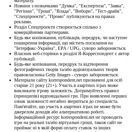
матеріалу.
Новини з позначками "Думка", "Експертиза", "Заява",
"Регіони", "Гроші", "Влада", "Вибори", "Тест-драйв",
"Спецпроекти", "Промо" публікуються на правах
реклами.
Розділ Спецпроекти створюється спільно з
комерційними партнерами.
Будь яке копіювання, публікація, передрук, чи наступне
поширення інформації, що містить посилання на
"Інтерфакс-Україна", EPA / UPG, суворо забороняється.
Власник веб-сторінки в розділі Я-Корреспондент є автор
публікації.
Будь-яке копіювання, передрук та відтворення
фотографічних творів та/або аудіовізуальних творів
правовласника Getty Images - суворо забороняється.
Матеріали сайту korrespondent.net призначені для осіб
старше 21 року (21+). Участь в азартних іграх може
викликати ігрову залежність. Дотримуйтесь правил
(принципів) відповідальної гри. При виявленні перших
ознак залежності негайно зверніться до спеціаліста.
Пам'ятайте, що участь в азартних іграх не може бути
джерелом доходів або альтернативою роботі.
Інформаційний ресурс korrespondent.net не проводить
ігри на реальні та/або віртуальні гроші, також сайт не
приймає ні в якій формі оплату ставок та інших