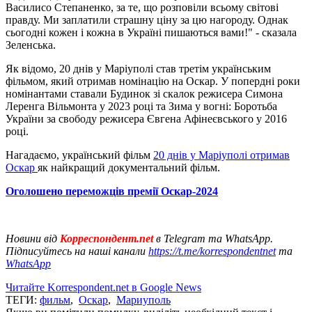
Василисо Степаненко, за те, що розповіли всьому світові
правду. Ми заплатили страшну ціну за цю нагороду. Однак
сьогодні кожен і кожна в Україні пишаються вами!" - сказала
Зеленська.
Як відомо, 20 днів у Маріуполі став третім українським
фільмом, який отримав номінацію на Оскар. У попердні роки
номінантами ставали Будинок зі скалок режисера Симона
Леренга Вільмонта у 2023 році та Зима у вогні: Боротьба
України за свободу режисера Євгена Афінеєвського у 2016
році.
Нагадаємо, український фільм
20 днів у Маріуполі отримав
Оскар
як найкращий документальний фільм.
Оголошено переможців премії Оскар-2024
Новини від
Корреспондент.net
в Telegram та WhatsApp.
Підписуйтесь на наші канали
https://t.me/korrespondentnet
та
WhatsApp
Читайте Korrespondent.net в Google News
ТЕГИ:
фильм
,
Оскар
,
Мариуполь