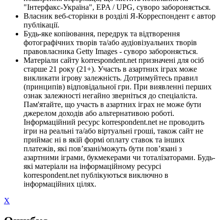
"Інтерфакс-Україна", EPA / UPG, суворо забороняється.
Власник веб-сторінки в розділі Я-Корреспондент є автор
публікації.
Будь-яке копіювання, передрук та відтворення
фотографічних творів та/або аудіовізуальних творів
правовласника Getty Images - суворо забороняється.
Матеріали сайту korrespondent.net призначені для осіб
старше 21 року (21+). Участь в азартних іграх може
викликати ігрову залежність. Дотримуйтесь правил
(принципів) відповідальної гри. При виявленні перших
ознак залежності негайно зверніться до спеціаліста.
Пам'ятайте, що участь в азартних іграх не може бути
джерелом доходів або альтернативою роботі.
Інформаційний ресурс korrespondent.net не проводить
ігри на реальні та/або віртуальні гроші, також сайт не
приймає ні в якій формі оплату ставок та інших
платежів, які пов’язані/можуть бути пов’язані з
азартними іграми, букмекерами чи тоталізаторами. Будь-
які матеріали на інформаційному ресурсі
korrespondent.net публікуються виключно в
інформаційних цілях.
X