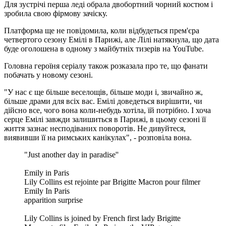
Для зустрічі перша леді обрала двобортний чорний костюм і
зробила свою фірмову зачіску.
Платформа ще не повідомила, коли відбудеться прем'єра
четвертого сезону Емілі в Парижі, але Лілі натякнула, що дата
буде оголошена в одному з майбутніх тизерів на YouTube.
Головна героїня серіалу також розказала про те, що фанати
побачать у новому сезоні.
"У нас є ще більше веселощів, більше моди і, звичайно ж,
більше драми для всіх вас. Емілі доведеться вирішити, чи
дійсно все, чого вона коли-небудь хотіла, їй потрібно. І хоча
серце Емілі завжди залишиться в Парижі, в цьому сезоні її
життя зазнає несподіваних поворотів. Не дивуйтеся,
виявивши її на римських канікулах", - розповіла вона.
"Just another day in paradise''
Emily in Paris
Lily Collins est rejointe par Brigitte Macron pour filmer
Emily In Paris
apparition surprise
Lily Collins is joined by French first lady Brigitte