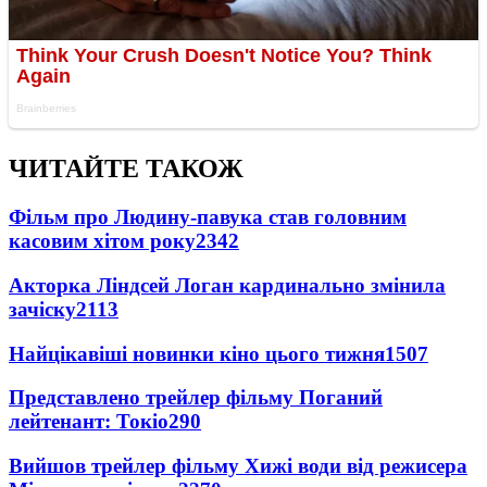
ЧИТАЙТЕ ТАКОЖ
Фільм про Людину-павука став головним
касовим хітом року
2342
Акторка Ліндсей Логан кардинально змінила
зачіску
2113
Найцікавіші новинки кіно цього тижня
1507
Представлено трейлер фільму Поганий
лейтенант: Токіо
290
Вийшов трейлер фільму Хижі води від режисера