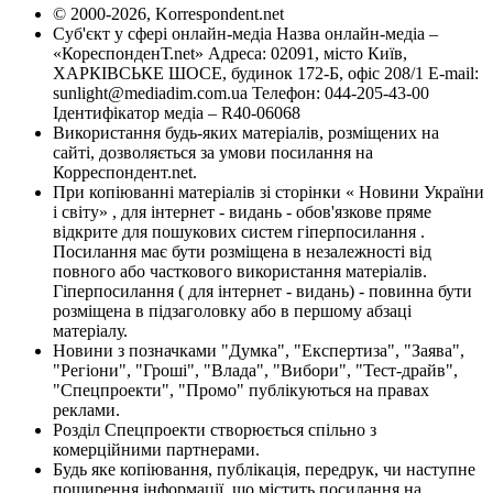
© 2000-2026, Korrespondent.net
Суб'єкт у сфері онлайн-медіа Назва онлайн-медіа –
«КореспонденТ.net» Адреса: 02091, місто Київ,
ХАРКІВСЬКЕ ШОСЕ, будинок 172-Б, офіс 208/1 E-mail:
sunlight@mediadim.com.ua
Телефон: 044-205-43-00
Ідентифікатор медіа – R40-06068
Використання будь-яких матеріалів, розміщених на
сайті, дозволяється за умови посилання на
Корреспондент.net.
При копіюванні матеріалів зі сторінки « Новини України
і світу» , для інтернет - видань - обов'язкове пряме
відкрите для пошукових систем гіперпосилання .
Посилання має бути розміщена в незалежності від
повного або часткового використання матеріалів.
Гіперпосилання ( для інтернет - видань) - повинна бути
розміщена в підзаголовку або в першому абзаці
матеріалу.
Новини з позначками "Думка", "Експертиза", "Заява",
"Регіони", "Гроші", "Влада", "Вибори", "Тест-драйв",
"Спецпроекти", "Промо" публікуються на правах
реклами.
Розділ Спецпроекти створюється спільно з
комерційними партнерами.
Будь яке копіювання, публікація, передрук, чи наступне
поширення інформації, що містить посилання на