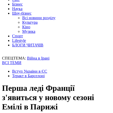
Бізнес
Наука
Шоу-бізнес
Всі новини розділу
Культура
Кіно
Музика
Спорт
Lifestyle
БЛОГИ ЧИТАЧІВ
СПЕЦТЕМА:
Війна в Ірані
ВСІ ТЕМИ
Вступ України в ЄС
Теракт в Барселоні
Перша леді Франції
з'явиться у новому сезоні
Емілі в Парижі