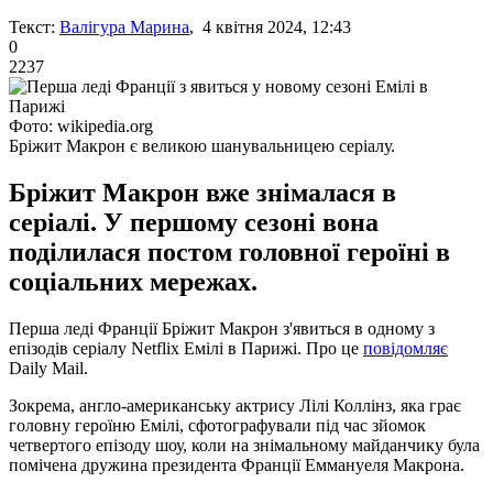
Текст:
Валігура Марина
, 4 квітня 2024, 12:43
0
2237
Фото: wikipedia.org
Бріжит Макрон є великою шанувальницею серіалу.
Бріжит Макрон вже знімалася в
серіалі. У першому сезоні вона
поділилася постом головної героїні в
соціальних мережах.
Перша леді Франції Бріжит Макрон з'явиться в одному з
епізодів серіалу Netflix Емілі в Парижі. Про це
повідомляє
Daily Mail.
Зокрема, англо-американську актрису Лілі Коллінз, яка грає
головну героїню Емілі, сфотографували під час зйомок
четвертого епізоду шоу, коли на знімальному майданчику була
помічена дружина президента Франції Еммануеля Макрона.