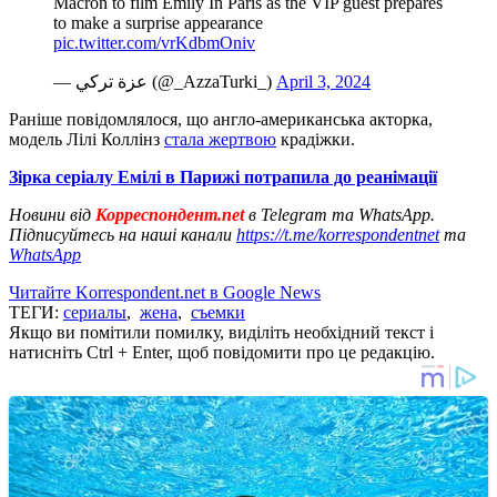
Macron to film Emily In Paris as the VIP guest prepares
to make a surprise appearance
pic.twitter.com/vrKdbmOniv
— عزة تركي (@_AzzaTurki_)
April 3, 2024
Раніше повідомлялося, що англо-американська акторка,
модель Лілі Коллінз
стала жертвою
крадіжки.
Зірка серіалу Емілі в Парижі потрапила до реанімації
Новини від
Корреспондент.net
в Telegram та WhatsApp.
Підписуйтесь на наші канали
https://t.me/korrespondentnet
та
WhatsApp
Читайте Korrespondent.net в Google News
ТЕГИ:
сериалы
,
жена
,
съемки
Якщо ви помітили помилку, виділіть необхідний текст і
натисніть Ctrl + Enter, щоб повідомити про це редакцію.