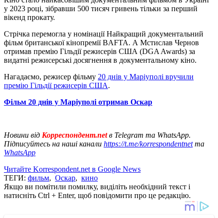
у 2023 році, зібравши 500 тисяч гривень тільки за перший
вікенд прокату.
Стрічка перемогла у номінації Найкращий документальний
фільм британської кінопремії BAFTA. А Мстислав Чернов
отримав премію Гільдії режисерів США (DGA Awards) за
видатні режисерські досягнення в документальному кіно.
Нагадаємо, режисер фільму
20 днів у Маріуполі вручили
премію Гільдії режисерів США
.
Фільм 20 днів у Маріуполі отримав Оскар
Новини від
Корреспондент.net
в Telegram та WhatsApp.
Підписуйтесь на наші канали
https://t.me/korrespondentnet
та
WhatsApp
Читайте Korrespondent.net в Google News
ТЕГИ:
фильм
,
Оскар
,
кино
Якщо ви помітили помилку, виділіть необхідний текст і
натисніть Ctrl + Enter, щоб повідомити про це редакцію.