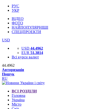
РУС
УКР
ВІДЕО
ФОТО
НАЙПОПУЛЯРНІШІ
СПЕЦПРОЕКТИ
USD
USD
44.4962
EUR
51.3814
Всі курси валют
44.4962
Авторизація
Пошук
RU
ВСІ РОЗДІЛИ
Головна
Україна
Місто
Світ