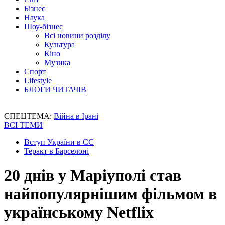
Бізнес
Наука
Шоу-бізнес
Всі новини розділу
Культура
Кіно
Музика
Спорт
Lifestyle
БЛОГИ ЧИТАЧІВ
СПЕЦТЕМА:
Війна в Ірані
ВСІ ТЕМИ
Вступ України в ЄС
Теракт в Барселоні
20 днів у Маріуполі став
найпопулярнішим фільмом в
українському Netflix