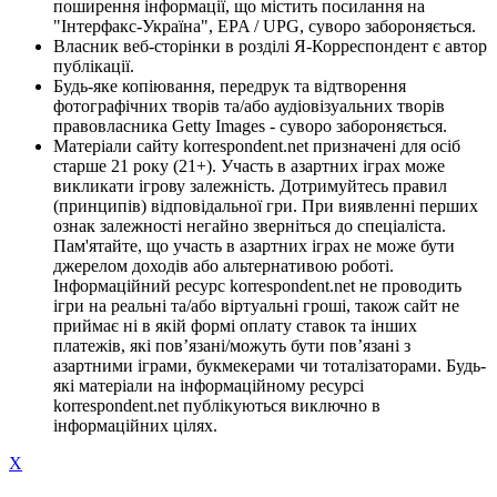
поширення інформації, що містить посилання на
"Інтерфакс-Україна", EPA / UPG, суворо забороняється.
Власник веб-сторінки в розділі Я-Корреспондент є автор
публікації.
Будь-яке копіювання, передрук та відтворення
фотографічних творів та/або аудіовізуальних творів
правовласника Getty Images - суворо забороняється.
Матеріали сайту korrespondent.net призначені для осіб
старше 21 року (21+). Участь в азартних іграх може
викликати ігрову залежність. Дотримуйтесь правил
(принципів) відповідальної гри. При виявленні перших
ознак залежності негайно зверніться до спеціаліста.
Пам'ятайте, що участь в азартних іграх не може бути
джерелом доходів або альтернативою роботі.
Інформаційний ресурс korrespondent.net не проводить
ігри на реальні та/або віртуальні гроші, також сайт не
приймає ні в якій формі оплату ставок та інших
платежів, які пов’язані/можуть бути пов’язані з
азартними іграми, букмекерами чи тоталізаторами. Будь-
які матеріали на інформаційному ресурсі
korrespondent.net публікуються виключно в
інформаційних цілях.
X