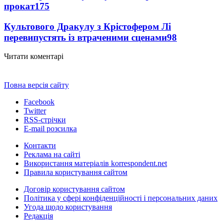
прокат
175
Культового Дракулу з Крістофером Лі
перевипустять із втраченими сценами
98
Читати коментарі
Повна версія сайту
Facebook
Twitter
RSS-стрічки
E-mail розсилка
Контакти
Реклама на сайті
Використання матеріалів korrespondent.net
Правила користування сайтом
Договір користування сайтом
Політика у сфері конфіденційності і персональних даних
Угода щодо користування
Редакція