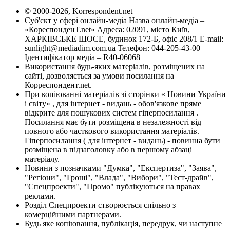
© 2000-2026, Korrespondent.net
Суб'єкт у сфері онлайн-медіа Назва онлайн-медіа –
«КореспонденТ.net» Адреса: 02091, місто Київ,
ХАРКІВСЬКЕ ШОСЕ, будинок 172-Б, офіс 208/1 E-mail:
sunlight@mediadim.com.ua
Телефон: 044-205-43-00
Ідентифікатор медіа – R40-06068
Використання будь-яких матеріалів, розміщених на
сайті, дозволяється за умови посилання на
Корреспондент.net.
При копіюванні матеріалів зі сторінки « Новини України
і світу» , для інтернет - видань - обов'язкове пряме
відкрите для пошукових систем гіперпосилання .
Посилання має бути розміщена в незалежності від
повного або часткового використання матеріалів.
Гіперпосилання ( для інтернет - видань) - повинна бути
розміщена в підзаголовку або в першому абзаці
матеріалу.
Новини з позначками "Думка", "Експертиза", "Заява",
"Регіони", "Гроші", "Влада", "Вибори", "Тест-драйв",
"Спецпроекти", "Промо" публікуються на правах
реклами.
Розділ Спецпроекти створюється спільно з
комерційними партнерами.
Будь яке копіювання, публікація, передрук, чи наступне