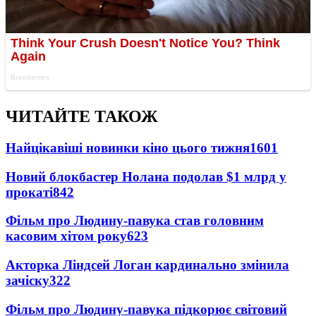
ЧИТАЙТЕ ТАКОЖ
Найцікавіші новинки кіно цього тижня
1601
Новий блокбастер Нолана подолав $1 млрд у
прокаті
842
Фільм про Людину-павука став головним
касовим хітом року
623
Акторка Ліндсей Логан кардинально змінила
зачіску
322
Фільм про Людину-павука підкорює світовий