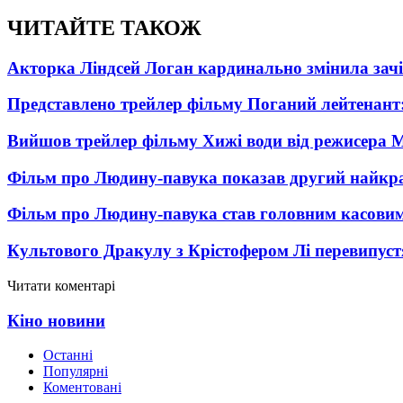
ЧИТАЙТЕ ТАКОЖ
Акторка Ліндсей Логан кардинально змінила зач
Представлено трейлер фільму Поганий лейтенант:
Вийшов трейлер фільму Хижі води від режисера М
Фільм про Людину-павука показав другий найкращ
Фільм про Людину-павука став головним касовим
Культового Дракулу з Крістофером Лі перевипуст
Читати коментарі
Кіно новини
Останні
Популярні
Коментовані