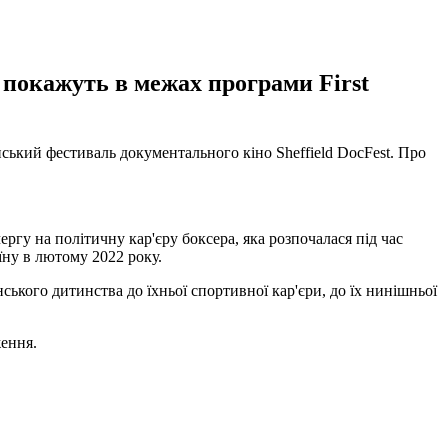
у покажуть в межах програми First
нський фестиваль документального кіно Sheffield DocFest. Про
ргу на політичну кар'єру боксера, яка розпочалася під час
ну в лютому 2022 року.
нського дитинства до їхньої спортивної кар'єри, до їх нинішньої
ження.