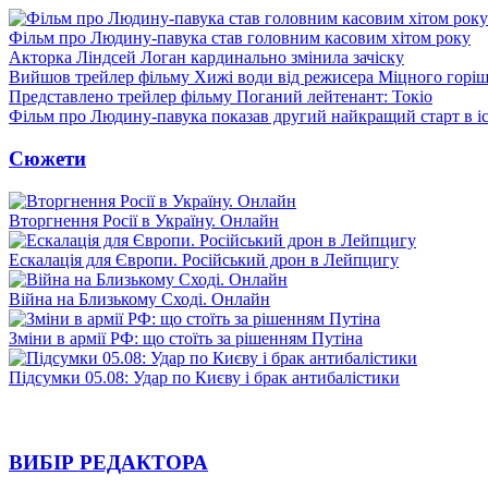
Фільм про Людину-павука став головним касовим хітом року
Акторка Ліндсей Логан кардинально змінила зачіску
Вийшов трейлер фільму Хижі води від режисера Міцного горіш
Представлено трейлер фільму Поганий лейтенант: Токіо
Фільм про Людину-павука показав другий найкращий старт в іст
Сюжети
Вторгнення Росії в Україну. Онлайн
Ескалація для Європи. Російський дрон в Лейпцигу
Війна на Близькому Сході. Онлайн
Зміни в армії РФ: що стоїть за рішенням Путіна
Підсумки 05.08: Удар по Києву і брак антибалістики
ВИБІР РЕДАКТОРА