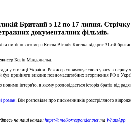
еликій Британії з 12 по 17 липня. Стрічк
метражних документалних фільмів.
зі та нинішнього мера Києва Віталія Кличка відкриє 31-ий брита
ежисер Кевін Макдональд.
ади у столиці України. Режисер спрямовує свою увагу в першу че
ний був прийняти виклик повномасштабних вторгнення РФ в Украї
з новими інтерв'ю, в якому розповідається історія братів від радя
й роман.
Він розповідає про письменників розстріляного відрод
уйтесь на наші канали
https://t.me/korrespondentnet
та
WhatsApp