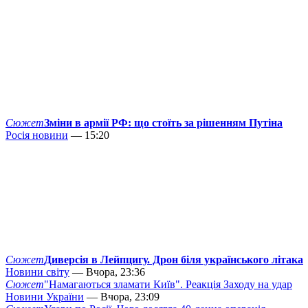
Сюжет
Зміни в армії РФ: що стоїть за рішенням Путіна
Росія новини
— 15:20
Сюжет
Диверсія в Лейпцигу. Дрон біля українського літака
Новини світу
— Вчора, 23:36
Сюжет
"Намагаються зламати Київ". Реакція Заходу на удар
Новини України
— Вчора, 23:09