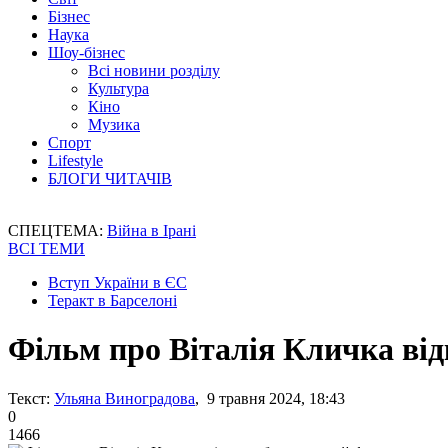
Бізнес
Наука
Шоу-бізнес
Всі новини розділу
Культура
Кіно
Музика
Спорт
Lifestyle
БЛОГИ ЧИТАЧІВ
СПЕЦТЕМА:
Війна в Ірані
ВСІ ТЕМИ
Вступ України в ЄС
Теракт в Барселоні
Фільм про Віталія Кличка ві
Текст:
Ульяна Виноградова
, 9 травня 2024, 18:43
0
1466