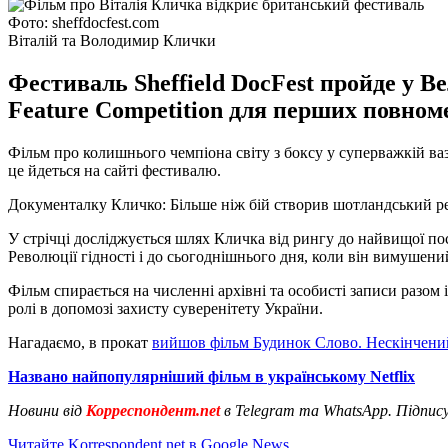
Фото: sheffdocfest.com
Віталій та Володимир Клички
Фестиваль Sheffield DocFest пройде у В
Feature Competition для перших повно
Фільм про колишнього чемпіона світу з боксу у суперважкій ва
це йдеться на сайті фестивалю.
Документалку Кличко: Більше ніж бій створив шотландський р
У стрічці досліджується шлях Кличка від рингу до найвищої пос
Революції гідності і до сьогоднішнього дня, коли він вимуше
Фільм спирається на численні архівні та особисті записи разом і
ролі в допомозі захисту суверенітету України.
Нагадаємо, в прокат
вийшов фільм Будинок Слово. Нескінчени
Названо найпопулярніший фільм в українському Netfliх
Новини від
Корреспондент.net
в Telegram та WhatsApp. Підпис
Читайте Korrespondent.net в Google News