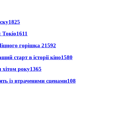
іску
1825
 Токіо
1611
іцного горішка 2
1592
ий старт в історії кіно
1580
 хітом року
1365
ять із втраченими сценами
108