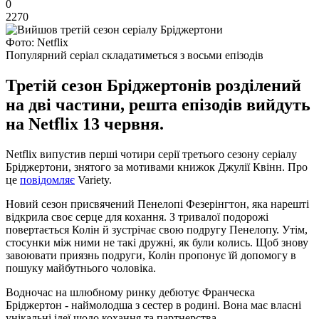
0
2270
Фото: Netflix
Популярний серіал складатиметься з восьми епізодів
Третій сезон Бріджертонів розділений
на дві частини, решта епізодів вийдуть
на Netflix 13 червня.
Netflix випустив перші чотири серії третього сезону серіалу
Бріджертони, знятого за мотивами книжок Джулії Квінн. Про
це
повідомляє
Variety.
Новий сезон присвячений Пенелопі Фезерінгтон, яка нарешті
відкрила своє серце для кохання. З тривалої подорожі
повертається Колін й зустрічає свою подругу Пенелопу. Утім,
стосунки між ними не такі дружні, як були колись. Щоб знову
завоювати приязнь подруги, Колін пропонує їй допомогу в
пошуку майбутнього чоловіка.
Водночас на шлюбному ринку дебютує Франческа
Бріджертон - наймолодша з сестер в родині. Вона має власні
унікальні ідеї щодо кохання та партнерства.