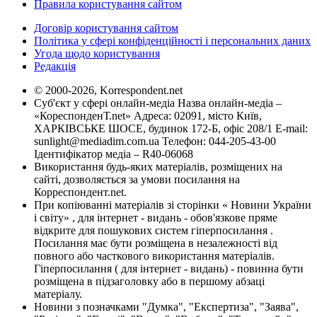
Правила користування сайтом
Договір користування сайтом
Політика у сфері конфіденційності і персональних даних
Угода щодо користування
Редакція
© 2000-2026, Korrespondent.net
Суб'єкт у сфері онлайн-медіа Назва онлайн-медіа –
«КореспонденТ.net» Адреса: 02091, місто Київ,
ХАРКІВСЬКЕ ШОСЕ, будинок 172-Б, офіс 208/1 E-mail:
sunlight@mediadim.com.ua
Телефон: 044-205-43-00
Ідентифікатор медіа – R40-06068
Використання будь-яких матеріалів, розміщених на
сайті, дозволяється за умови посилання на
Корреспондент.net.
При копіюванні матеріалів зі сторінки « Новини України
і світу» , для інтернет - видань - обов'язкове пряме
відкрите для пошукових систем гіперпосилання .
Посилання має бути розміщена в незалежності від
повного або часткового використання матеріалів.
Гіперпосилання ( для інтернет - видань) - повинна бути
розміщена в підзаголовку або в першому абзаці
матеріалу.
Новини з позначками "Думка", "Експертиза", "Заява",