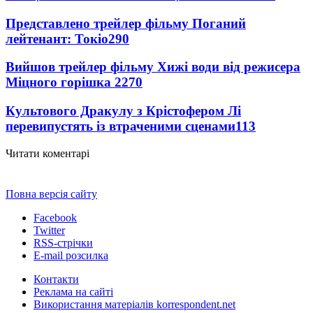
Представлено трейлер фільму Поганий
лейтенант: Токіо
290
Вийшов трейлер фільму Хижі води від режисера
Міцного горішка 2
270
Культового Дракулу з Крістофером Лі
перевипустять із втраченими сценами
113
Читати коментарі
Повна версія сайту
Facebook
Twitter
RSS-стрічки
E-mail розсилка
Контакти
Реклама на сайті
Використання матеріалів korrespondent.net