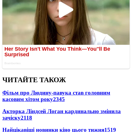
ЧИТАЙТЕ ТАКОЖ
Фільм про Людину-павука став головним
касовим хітом року
2345
Акторка Ліндсей Логан кардинально змінила
зачіску
2118
Найцікавіші новинки кіно цього тижня
1519