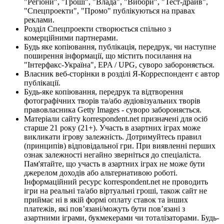
"Регіони", "Гроші", "Влада", "Вибори", "Тест-драйв",
"Спецпроекти", "Промо" публікуються на правах
реклами.
Розділ Спецпроекти створюється спільно з
комерційними партнерами.
Будь яке копіювання, публікація, передрук, чи наступне
поширення інформації, що містить посилання на
"Інтерфакс-Україна", EPA / UPG, суворо забороняється.
Власник веб-сторінки в розділі Я-Корреспондент є автор
публікації.
Будь-яке копіювання, передрук та відтворення
фотографічних творів та/або аудіовізуальних творів
правовласника Getty Images - суворо забороняється.
Матеріали сайту korrespondent.net призначені для осіб
старше 21 року (21+). Участь в азартних іграх може
викликати ігрову залежність. Дотримуйтесь правил
(принципів) відповідальної гри. При виявленні перших
ознак залежності негайно зверніться до спеціаліста.
Пам'ятайте, що участь в азартних іграх не може бути
джерелом доходів або альтернативою роботі.
Інформаційний ресурс korrespondent.net не проводить
ігри на реальні та/або віртуальні гроші, також сайт не
приймає ні в якій формі оплату ставок та інших
платежів, які пов’язані/можуть бути пов’язані з
азартними іграми, букмекерами чи тоталізаторами. Будь-