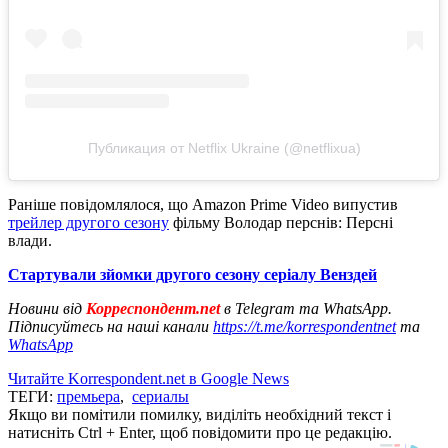
Публикация от Netflix Ukraine (@netflixua)
Раніше повідомлялося, що Amazon Prime Video випустив
трейлер другого сезону
фільму Володар перснів: Персні
влади.
Стартували зйомки другого сезону серіалу Венздей
Новини від
Корреспондент.net
в Telegram та WhatsApp.
Підписуйтесь на наші канали
https://t.me/korrespondentnet
та
WhatsApp
Читайте Korrespondent.net в Google News
ТЕГИ:
премьера
,
сериалы
Якщо ви помітили помилку, виділіть необхідний текст і
натисніть Ctrl + Enter, щоб повідомити про це редакцію.