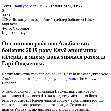
Текст:
Валігура Марина
, 23 травня 2024, 09:55
0
3023
Фото: Скріншот
Кадр з фільму
Останньою роботою Альби став
бойовик 2019 року Клуб анонімних
кілерів, в якому вона знялася разом із
Гарі Олдменом.
Netflix випустив трейлер бойовика Шлях відплати з Джесікою
Альбою в головній ролі. Про це
повідомляє
The Hollywood
Reporter.
У центрі сюжету - спецназівка Паркер, яка стає новою
власницею бару свого батька в рідному місті після його
раптової смерті. Повернувшись додому, вона дізнається, що
місто тепер контролює жорстока банда. Головна героїня
прагне з'ясувати, що насправді сталося з її батьком.