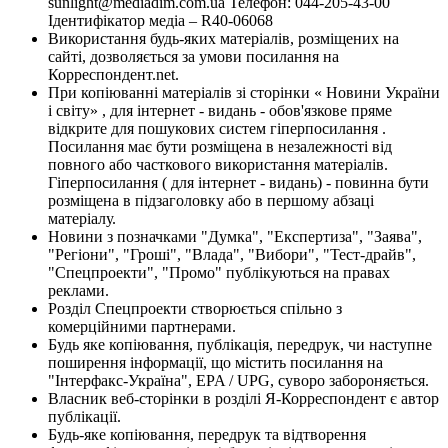
sunlight@mediadim.com.ua
Телефон: 044-205-43-00
Ідентифікатор медіа – R40-06068
Використання будь-яких матеріалів, розміщених на
сайті, дозволяється за умови посилання на
Корреспондент.net.
При копіюванні матеріалів зі сторінки « Новини України
і світу» , для інтернет - видань - обов'язкове пряме
відкрите для пошукових систем гіперпосилання .
Посилання має бути розміщена в незалежності від
повного або часткового використання матеріалів.
Гіперпосилання ( для інтернет - видань) - повинна бути
розміщена в підзаголовку або в першому абзаці
матеріалу.
Новини з позначками "Думка", "Експертиза", "Заява",
"Регіони", "Гроші", "Влада", "Вибори", "Тест-драйв",
"Спецпроекти", "Промо" публікуються на правах
реклами.
Розділ Спецпроекти створюється спільно з
комерційними партнерами.
Будь яке копіювання, публікація, передрук, чи наступне
поширення інформації, що містить посилання на
"Інтерфакс-Україна", EPA / UPG, суворо забороняється.
Власник веб-сторінки в розділі Я-Корреспондент є автор
публікації.
Будь-яке копіювання, передрук та відтворення