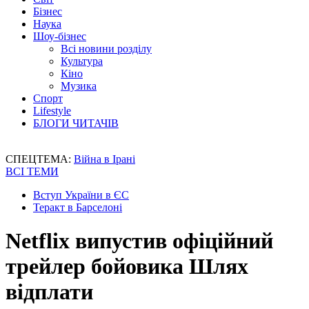
Бізнес
Наука
Шоу-бізнес
Всі новини розділу
Культура
Кіно
Музика
Спорт
Lifestyle
БЛОГИ ЧИТАЧІВ
СПЕЦТЕМА:
Війна в Ірані
ВСІ ТЕМИ
Вступ України в ЄС
Теракт в Барселоні
Netflix випустив офіційний
трейлер бойовика Шлях
відплати