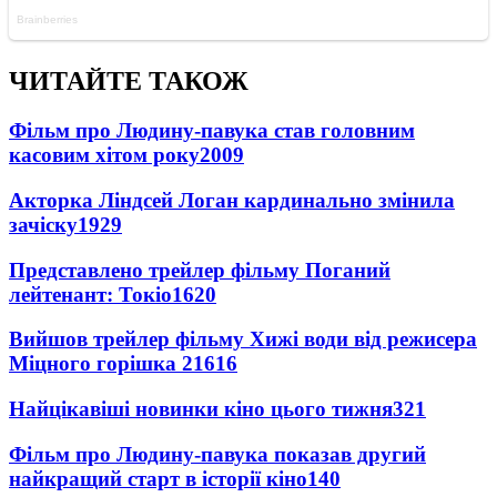
ЧИТАЙТЕ ТАКОЖ
Фільм про Людину-павука став головним
касовим хітом року
2009
Акторка Ліндсей Логан кардинально змінила
зачіску
1929
Представлено трейлер фільму Поганий
лейтенант: Токіо
1620
Вийшов трейлер фільму Хижі води від режисера
Міцного горішка 2
1616
Найцікавіші новинки кіно цього тижня
321
Фільм про Людину-павука показав другий
найкращий старт в історії кіно
140