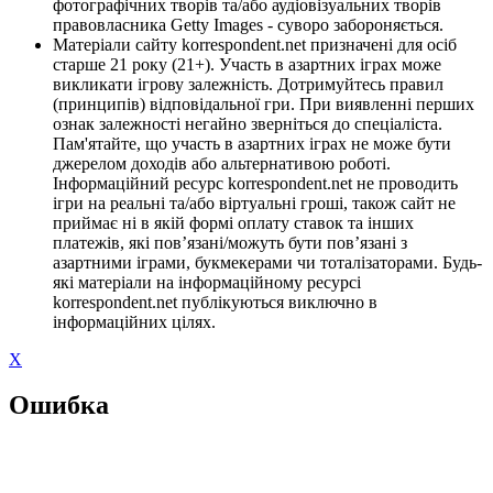
фотографічних творів та/або аудіовізуальних творів
правовласника Getty Images - суворо забороняється.
Матеріали сайту korrespondent.net призначені для осіб
старше 21 року (21+). Участь в азартних іграх може
викликати ігрову залежність. Дотримуйтесь правил
(принципів) відповідальної гри. При виявленні перших
ознак залежності негайно зверніться до спеціаліста.
Пам'ятайте, що участь в азартних іграх не може бути
джерелом доходів або альтернативою роботі.
Інформаційний ресурс korrespondent.net не проводить
ігри на реальні та/або віртуальні гроші, також сайт не
приймає ні в якій формі оплату ставок та інших
платежів, які пов’язані/можуть бути пов’язані з
азартними іграми, букмекерами чи тоталізаторами. Будь-
які матеріали на інформаційному ресурсі
korrespondent.net публікуються виключно в
інформаційних цілях.
X
Ошибка