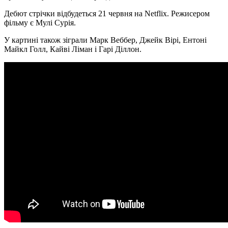
Дебют стрічки відбудеться 21 червня на Netflix. Режисером
фільму є Мулі Сурія.
У картині також зіграли Марк Веббер, Джейк Вірі, Ентоні
Майкл Голл, Кайві Ліман і Гарі Діллон.