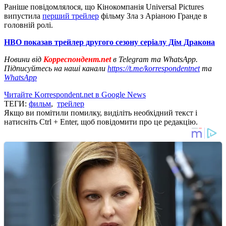
Раніше повідомлялося, що Кінокомпанія Universal Pictures
випустила
перший трейлер
фільму Зла з Аріаною Гранде в
головній ролі.
HBO показав трейлер другого сезону серіалу Дім Дракона
Новини від
Корреспондент.net
в Telegram та WhatsApp.
Підписуйтесь на наші канали
https://t.me/korrespondentnet
та
WhatsApp
Читайте Korrespondent.net в Google News
ТЕГИ:
фильм
,
трейлер
Якщо ви помітили помилку, виділіть необхідний текст і
натисніть Ctrl + Enter, щоб повідомити про це редакцію.