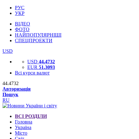
РУС
УКР
ВІДЕО
ФОТО
НАЙПОПУЛЯРНІШІ
СПЕЦПРОЕКТИ
USD
USD
44.4732
EUR
51.3093
Всі курси валют
44.4732
Авторизація
Пошук
RU
ВСІ РОЗДІЛИ
Головна
Україна
Місто
Світ