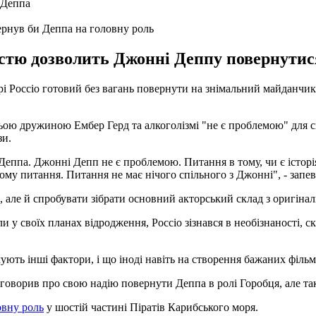
рнув би Деппа на головну роль
істю дозволить Джонні Деппу повернутися
і Россіо готовий без вагань повернути на знімальний майданчик
ньою дружиною Ембер Герд та алкоголізмі "не є проблемою" для 
зи.
Деппа. Джонні Депп не є проблемою. Питання в тому, чи є істор
у питання. Питання не має нічого спільного з Джонні", - запев
, але й спробувати зібрати основний акторський склад з оригіна
 у своїх планах відродження, Россіо зізнався в необізнаності, с
ують інші фактори, і що іноді навіть на створення бажаних фільм
рив про свою надію повернути Деппа в ролі Горобця, але так і 
овну роль
у шостій частині Піратів Карибського моря.