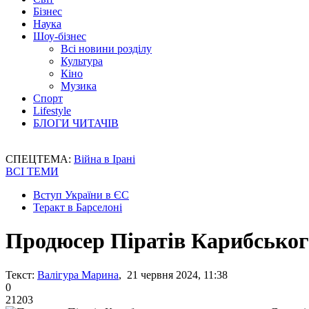
Бізнес
Наука
Шоу-бізнес
Всі новини розділу
Культура
Кіно
Музика
Спорт
Lifestyle
БЛОГИ ЧИТАЧІВ
СПЕЦТЕМА:
Війна в Ірані
ВСІ ТЕМИ
Вступ України в ЄС
Теракт в Барселоні
Продюсер Піратів Карибськог
Текст:
Валігура Марина
, 21 червня 2024, 11:38
0
21203