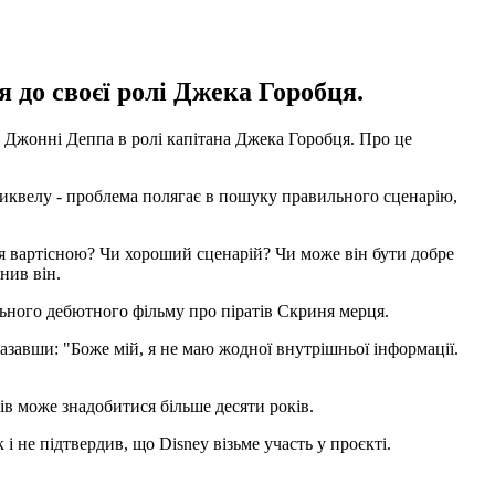
 до своєї ролі Джека Горобця.
 Джонні Деппа в ролі капітана Джека Горобця. Про це
сиквелу - проблема полягає в пошуку правильного сценарію,
ія вартісною? Чи хороший сценарій? Чи може він бути добре
нив він.
льного дебютного фільму про піратів Скриня мерця.
казавши: "Боже мій, я не маю жодної внутрішньої інформації.
ів може знадобитися більше десяти років.
не підтвердив, що Disney візьме участь у проєкті.