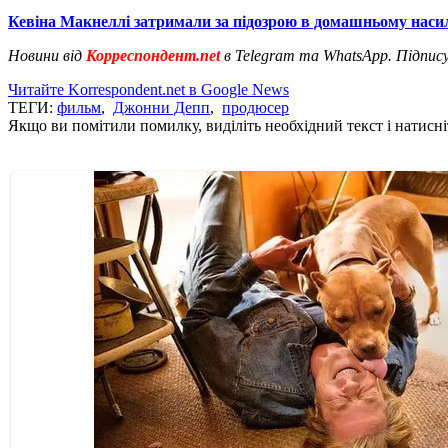
Кевіна Макнеллі затримали за підозрою в домашньому наси
Новини від
Корреспондент.net
в Telegram та WhatsApp. Підпис
Читайте Korrespondent.net в Google News
ТЕГИ:
фильм
,
Джонни Депп
,
продюсер
Якщо ви помітили помилку, виділіть необхідний текст і натисніт