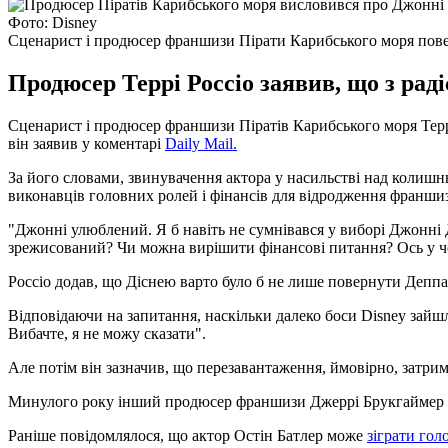
Фото: Disney
Сценарист і продюсер франшизи Пірати Карибського моря пове
Продюсер Террі Россіо заявив, що з рад
Сценарист і продюсер франшизи Піратів Карибського моря Терр
він заявив у коментарі
Daily Mail.
За його словами, звинувачення актора у насильстві над колиш
виконавців головних ролей і фінансів для відродження франши
"Джонні улюблений. Я б навіть не сумнівався у виборі Джонні 
зрежисований? Чи можна вирішити фінансові питання? Ось у чом
Россіо додав, що Діснею варто було б не лише повернути Деппа
Відповідаючи на запитання, наскільки далеко боси Disney зайшли
Вибачте, я не можу сказати".
Але потім він зазначив, що перезавантаження, ймовірно, затрим
Минулого року інший продюсер франшизи Джеррі Брукгаймер гово
Раніше повідомлялося, що актор Остін Батлер може
зіграти гол