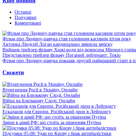
Кіно новини
Останні
Популярні
Коментовані
Фільм про Людину-павука став головним касовим хітом року
Акторка Ліндсей Логан кардинально змінила зачіску
Вийшов трейлер фільму Хижі води від режисера Міцного горіш
Представлено трейлер фільму Поганий лейтенант: Токіо
Фільм про Людину-павука показав другий найкращий старт в іст
Сюжети
Вторгнення Росії в Україну. Онлайн
Війна на Близькому Сході. Онлайн
Ескалація для Європи. Російський дрон в Лейпцигу
Зміни в армії РФ: що стоїть за рішенням Путіна
Підсумки 05.08: Удар по Києву і брак антибалістики