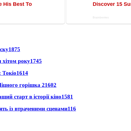
іску
1875
 хітом року
1745
 Токіо
1614
іцного горішка 2
1602
ий старт в історії кіно
1581
ять із втраченими сценами
116