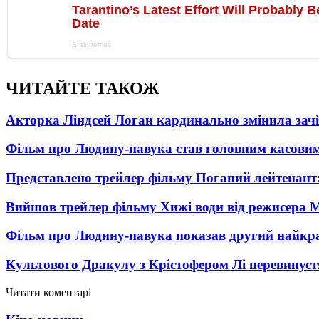
ЧИТАЙТЕ ТАКОЖ
Акторка Ліндсей Логан кардинально змінила зач
Фільм про Людину-павука став головним касовим
Представлено трейлер фільму Поганий лейтенант:
Вийшов трейлер фільму Хижі води від режисера М
Фільм про Людину-павука показав другий найкращ
Культового Дракулу з Крістофером Лі перевипуст
Читати коментарі