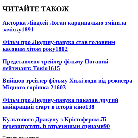
ЧИТАЙТЕ ТАКОЖ
Акторка Ліндсей Логан кардинально змінила
зачіску
1891
Фільм про Людину-павука став головним
касовим хітом року
1802
Представлено трейлер фільму Поганий
лейтенант: Токіо
1615
Вийшов трейлер фільму Хижі води від режисера
Міцного горішка 2
1603
Фільм про Людину-павука показав другий
найкращий старт в історії кіно
138
Культового Дракулу з Крістофером Лі
перевипустять із втраченими сценами
90