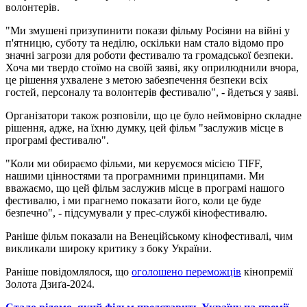
волонтерів.
"Ми змушені призупинити покази фільму Росіяни на війні у
п'ятницю, суботу та неділю, оскільки нам стало відомо про
значні загрози для роботи фестивалю та громадської безпеки.
Хоча ми твердо стоїмо на своїй заяві, яку оприлюднили вчора,
це рішення ухвалене з метою забезпечення безпеки всіх
гостей, персоналу та волонтерів фестивалю", - йдеться у заяві.
Організатори також розповіли, що це було неймовірно складне
рішення, адже, на їхню думку, цей фільм "заслужив місце в
програмі фестивалю".
"Коли ми обираємо фільми, ми керуємося місією TIFF,
нашими цінностями та програмними принципами. Ми
вважаємо, що цей фільм заслужив місце в програмі нашого
фестивалю, і ми прагнемо показати його, коли це буде
безпечно", - підсумували у прес-службі кінофестивалю.
Раніше фільм показали на Венеційському кінофестивалі, чим
викликали широку критику з боку України.
Раніше повідомлялося, що
оголошено переможців
кінопремії
Золота Дзиґа-2024.