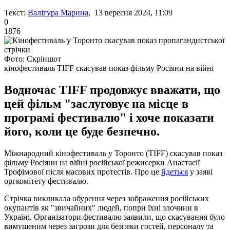
Текст:
Валігура Марина
, 13 вересня 2024, 11:09
0
1876
Фото: Скріншот
кінофестиваль TIFF скасував показ фільму Росіяни на війні
Водночас TIFF продовжує вважати, що
цей фільм "заслуговує на місце в
програмі фестивалю" і хоче показати
його, коли це буде безпечно.
Міжнародний кінофестиваль у Торонто (TIFF) скасував показ
фільму Росіяни на війні російської режисерки Анастасії
Трофімової після масових протестів. Про це
йдеться
у заяві
оргкомітету фестивалю.
Стрічка викликала обурення через зображення російських
окупантів як "звичайних" людей, попри їхні злочини в
Україні. Організатори фестивалю заявили, що скасування було
вимушеним через загрози для безпеки гостей, персоналу та