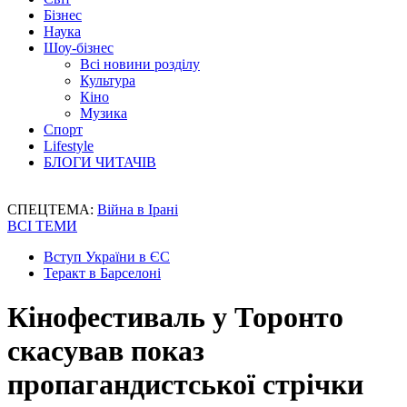
Бізнес
Наука
Шоу-бізнес
Всі новини розділу
Культура
Кіно
Музика
Спорт
Lifestyle
БЛОГИ ЧИТАЧІВ
СПЕЦТЕМА:
Війна в Ірані
ВСІ ТЕМИ
Вступ України в ЄС
Теракт в Барселоні
Кінофестиваль у Торонто
скасував показ
пропагандистської стрічки