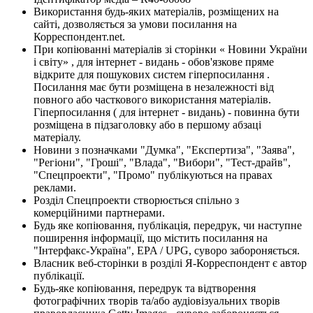
Використання будь-яких матеріалів, розміщених на
сайті, дозволяється за умови посилання на
Корреспондент.net.
При копіюванні матеріалів зі сторінки « Новини України
і світу» , для інтернет - видань - обов'язкове пряме
відкрите для пошукових систем гіперпосилання .
Посилання має бути розміщена в незалежності від
повного або часткового використання матеріалів.
Гіперпосилання ( для інтернет - видань) - повинна бути
розміщена в підзаголовку або в першому абзаці
матеріалу.
Новини з позначками "Думка", "Експертиза", "Заява",
"Регіони", "Гроші", "Влада", "Вибори", "Тест-драйв",
"Спецпроекти", "Промо" публікуються на правах
реклами.
Розділ Спецпроекти створюється спільно з
комерційними партнерами.
Будь яке копіювання, публікація, передрук, чи наступне
поширення інформації, що містить посилання на
"Інтерфакс-Україна", EPA / UPG, суворо забороняється.
Власник веб-сторінки в розділі Я-Корреспондент є автор
публікації.
Будь-яке копіювання, передрук та відтворення
фотографічних творів та/або аудіовізуальних творів