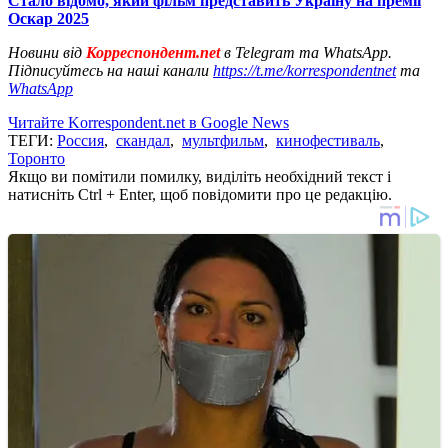
Стало відомо, який фільм представить Україну на премії
Оскар 2025
Новини від
Корреспондент.net
в Telegram та WhatsApp.
Підписуйтесь на наші канали
https://t.me/korrespondentnet
та
WhatsApp
Читайте Korrespondent.net в Google News
ТЕГИ:
Россия
,
скандал
,
мультфильм
,
кинофестиваль
,
Торонто
Якщо ви помітили помилку, виділіть необхідний текст і
натисніть Ctrl + Enter, щоб повідомити про це редакцію.